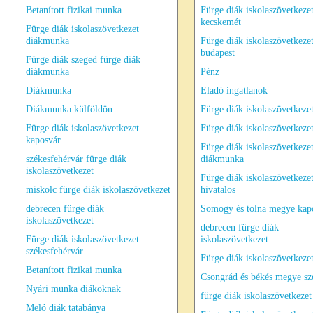
Betanított fizikai munka
Fürge diák iskolaszövetkeze
kecskemét
Fürge diák iskolaszövetkezet
diákmunka
Fürge diák iskolaszövetkeze
budapest
Fürge diák szeged fürge diák
diákmunka
Pénz
Diákmunka
Eladó ingatlanok
Diákmunka külföldön
Fürge diák iskolaszövetkeze
Fürge diák iskolaszövetkezet
Fürge diák iskolaszövetkezet
kaposvár
Fürge diák iskolaszövetkeze
székesfehérvár fürge diák
diákmunka
iskolaszövetkezet
Fürge diák iskolaszövetkeze
miskolc fürge diák iskolaszövetkezet
hivatalos
debrecen fürge diák
Somogy és tolna megye kap
iskolaszövetkezet
debrecen fürge diák
Fürge diák iskolaszövetkezet
iskolaszövetkezet
székesfehérvár
Fürge diák iskolaszövetkeze
Betanított fizikai munka
Csongrád és békés megye sz
Nyári munka diákoknak
fürge diák iskolaszövetkezet
Meló diák tatabánya