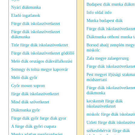
Budapest diák munka diák
Nyári diákmunka
Info oldal info
Eladó ingatlanok
Munka budapest diák
Fürge diák iskolaszövetkezet
Fürge diák iskolaszövetkeze
Fürge diák iskolaszövetkezet
diákmunka
Diákmunka otthoni munka 
Title fürge diák iskolaszövetkezet
Borsod abaúj zemplén megy
miskolc
Fürge diák iskolaszövetkezet gödöllő
Zala megye zalaegerszeg
Meló diák országos diákvállalkozási
Fürge diák iskolaszövetkezet
Somogy és tolna megye kaposvár
Pest megyei ifjúsági szakma
Meló diák győr
módszertani
Győr moson sopron
Fürge diák iskolaszövetkeze
diákmunka
fürge diák iskolaszövetkezet
kecskemét fürge diák
Mind diák szövetkezet
iskolaszövetkezet
Diákmunka győr
miskolc fürge diák iskolaszö
Fürge diák győr furge diak gyor
Uzleti fürge diák iskolaszöv
A fürge diák győri csapata
székesfehérvár fürge diák
Munka adatlap mezőgazdasági