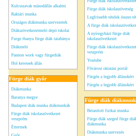
Fürge diák iskolaszövetkeze
Kulcsszavak másodállás alkalmi
Fürge diák iskolaszövetség
Raktári munka
Legfrissebb tételek összes té
Országos diákmunka szervezetek
A fürge diák iskolaszövetkez
Diákszövetkezetmeló depó iskolai
A nyíregyházi fürge diák
Furge tbanya fürge diák tatabánya
iskolaszövetkezet
Diákmeló
Fürge diák iskolaszövetkeze
veszprém
Pannon work vagy fürgediák
Youtube
Hol keressek állás
Fővárosi oktatási portál
Fürgén a legjobb állásokért
Fürge diák győr
Fürgén a legjobb állásokért
Diákmunka
Baranya megye
Fürge diák diákmun
Budapest diák munka diákmunkák
Betanított fizikai munka
Fürge diák iskolaszövetkezet
veszprém
Fürge diák szeged fürge diá
diákmunka
Éttermek
Diákmunka szervezés
Győr