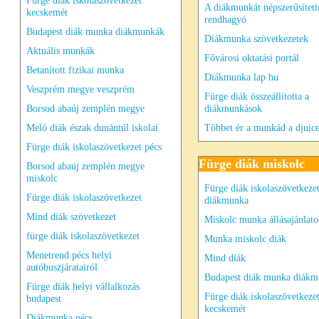
Fürge diák iskolaszövetkezet
A diákmunkát népszerűsített
kecskemét
rendhagyó
Budapest diák munka diákmunkák
Diákmunka szövetkezetek
Aktuális munkák
Fővárosi oktatási portál
Betanított fizikai munka
Diákmunka lap hu
Veszprém megye veszprém
Fürge diák összeállította a
Borsod abaúj zemplén megye
diákmunkások
Meló diák észak dunántúl iskolai
Többet ér a munkád a djuice
Fürge diák iskolaszövetkezet pécs
Fürge diák miskolc
Borsod abaúj zemplén megye
miskolc
Fürge diák iskolaszövetkeze
Fürge diák iskolaszövetkezet
diákmunka
Mind diák szövetkezet
Miskolc munka állásajánlat
fürge diák iskolaszövetkezet
Munka miskolc diák
Menetrend pécs helyi
Mind diák
autóbuszjáratairól
Budapest diák munka diák
Fürge diák helyi vállalkozás
Fürge diák iskolaszövetkeze
budapest
kecskemét
Diákmunka pécs