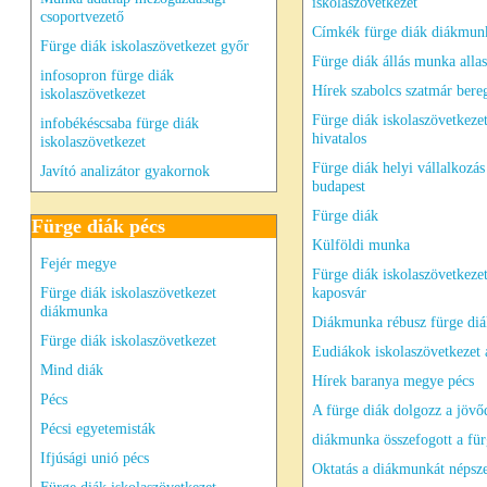
iskolaszövetkezet
csoportvezető
Címkék fürge diák diákmun
Fürge diák iskolaszövetkezet győr
Fürge diák állás munka all
infosopron fürge diák
Hírek szabolcs szatmár ber
iskolaszövetkezet
Fürge diák iskolaszövetkeze
infobékéscsaba fürge diák
hivatalos
iskolaszövetkezet
Fürge diák helyi vállalkozás
Javító analizátor gyakornok
budapest
Fürge diák
Fürge diák pécs
Külföldi munka
Fejér megye
Fürge diák iskolaszövetkeze
Fürge diák iskolaszövetkezet
kaposvár
diákmunka
Diákmunka rébusz fürge diá
Fürge diák iskolaszövetkezet
Eudiákok iskolaszövetkezet 
Mind diák
Hírek baranya megye pécs
Pécs
A fürge diák dolgozz a jöv
Pécsi egyetemisták
diákmunka összefogott a fü
Ifjúsági unió pécs
Oktatás a diákmunkát népsze