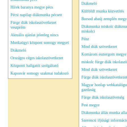
Diákmeló
Hírek baranya megye pécs
Külföldi munka közvetítés
Pécsi napilap diákmunka pécsett
Borsod abaúj zemplén megy
Fürge diák iskolaszövetkezet
Diákmunka miskolc diákmu
veszprém
miskolci
Aktuális ajánlat jelenleg nincs
Pénz
Munkaügyi központ somogy megyei
Mind diák szövetkezet
Diákmeló
Komárom esztergom megye
Országos céges iskolaszövetkezet
miskolc fürge diák iskolaszö
Központi hallgatói szolgáltató
Mind diák szövetkezet
Kaposvár somogy szakmai tudakozó
Fürge diák iskolaszövetkezet
Magyar honlap webkatalógu
gazdaság
Fürge diák iskolaszövetség
Pest megye
Diákmunka állás munka all
Szerencsi ifjúsági informáci