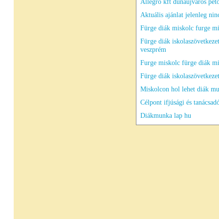
Allegro kft dunaújváros pető
Aktuális ajánlat jelenleg nin
Fürge diák miskolc furge m
Fürge diák iskolaszövetkeze
veszprém
Furge miskolc fürge diák m
Fürge diák iskolaszövetkeze
Miskolcon hol lehet diák m
Célpont ifjúsági és tanácsad
Diákmunka lap hu