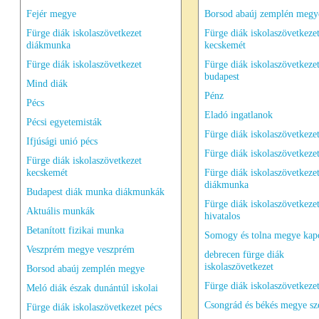
Fejér megye
Borsod abaúj zemplén megy
Fürge diák iskolaszövetkezet
Fürge diák iskolaszövetkeze
diákmunka
kecskemét
Fürge diák iskolaszövetkezet
Fürge diák iskolaszövetkeze
budapest
Mind diák
Pénz
Pécs
Eladó ingatlanok
Pécsi egyetemisták
Fürge diák iskolaszövetkeze
Ifjúsági unió pécs
Fürge diák iskolaszövetkezet
Fürge diák iskolaszövetkezet
kecskemét
Fürge diák iskolaszövetkeze
diákmunka
Budapest diák munka diákmunkák
Fürge diák iskolaszövetkeze
Aktuális munkák
hivatalos
Betanított fizikai munka
Somogy és tolna megye kap
Veszprém megye veszprém
debrecen fürge diák
iskolaszövetkezet
Borsod abaúj zemplén megye
Fürge diák iskolaszövetkeze
Meló diák észak dunántúl iskolai
Csongrád és békés megye sz
Fürge diák iskolaszövetkezet pécs