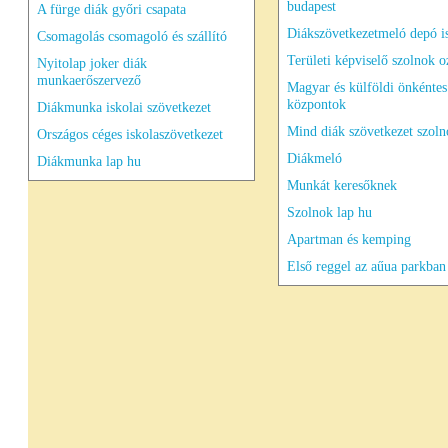
budapest
A fürge diák győri csapata
Diákszövetkezetmeló depó i
Csomagolás csomagoló és szállító
Területi képviselő szolnok o
Nyitolap joker diák
munkaerőszervező
Magyar és külföldi önkéntes
központok
Diákmunka iskolai szövetkezet
Mind diák szövetkezet szol
Országos céges iskolaszövetkezet
Diákmeló
Diákmunka lap hu
Munkát keresőknek
Szolnok lap hu
Apartman és kemping
Első reggel az aűua parkban