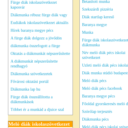
Betanított munka
Fürge diák iskolaszövetkezet
kaposvár
Szekszárdi pizzéria
Diákmunka rébusz fürge diák vagy
Diák startlap kereső
Eudiákok iskolaszövetkezet aktuális
Baranya megye
Hírek baranya megye pécs
Munka
A fürge diák dolgozz a jövődön
Fürge diák iskolaszövetkeze
diákmunka
diákmunka összefogott a fürge
Név meló diák pécs iskolai
Oktatás a diákmunkát népszerűsítette
szövetkezet
A diákmunkát népszerűsítette
Uzleti meló diák pécs iskola
rendhagyó
Diák munka stúdió budapest
Diákmunka szövetkezetek
Meló diák pécs
Fővárosi oktatási portál
Meló diák pécs facebook
Diákmunka lap hu
Baranya megye pécs
Fürge diák összeállította a
diákmunkások
Főoldal gyorskeresés meló d
Többet ér a munkád a djuice szal
Szórólap terjesztés
Diákmunka pécs
Meló diák iskolaszövetkezet
Meló diák pécs iskolai szöve