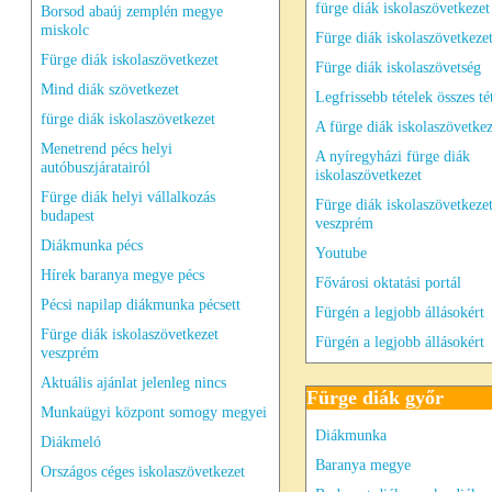
fürge diák iskolaszövetkezet
Borsod abaúj zemplén megye
miskolc
Fürge diák iskolaszövetkeze
Fürge diák iskolaszövetkezet
Fürge diák iskolaszövetség
Mind diák szövetkezet
Legfrissebb tételek összes té
fürge diák iskolaszövetkezet
A fürge diák iskolaszövetkez
Menetrend pécs helyi
A nyíregyházi fürge diák
autóbuszjáratairól
iskolaszövetkezet
Fürge diák helyi vállalkozás
Fürge diák iskolaszövetkeze
budapest
veszprém
Diákmunka pécs
Youtube
Hírek baranya megye pécs
Fővárosi oktatási portál
Pécsi napilap diákmunka pécsett
Fürgén a legjobb állásokért
Fürge diák iskolaszövetkezet
Fürgén a legjobb állásokért
veszprém
Aktuális ajánlat jelenleg nincs
Fürge diák győr
Munkaügyi központ somogy megyei
Diákmunka
Diákmeló
Baranya megye
Országos céges iskolaszövetkezet