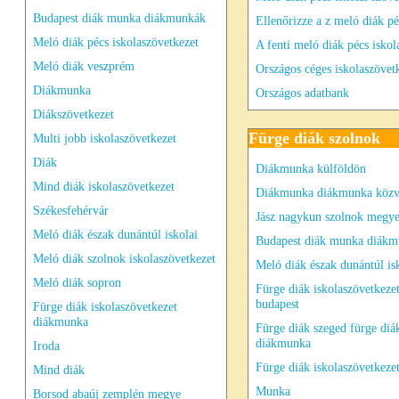
Budapest diák munka diákmunkák
Ellenőrizze a z meló diák pé
Meló diák pécs iskolaszövetkezet
A fenti meló diák pécs iskol
Meló diák veszprém
Országos céges iskolaszövet
Diákmunka
Országos adatbank
Diákszövetkezet
Fürge diák szolnok
Multi jobb iskolaszövetkezet
Diák
Diákmunka külföldön
Mind diák iskolaszövetkezet
Diákmunka diákmunka közv
Székesfehérvár
Jász nagykun szolnok megye
Meló diák észak dunántúl iskolai
Budapest diák munka diák
Meló diák szolnok iskolaszövetkezet
Meló diák észak dunántúl is
Meló diák sopron
Fürge diák iskolaszövetkeze
budapest
Fürge diák iskolaszövetkezet
diákmunka
Fürge diák szeged fürge diá
diákmunka
Iroda
Fürge diák iskolaszövetkeze
Mind diák
Munka
Borsod abaúj zemplén megye