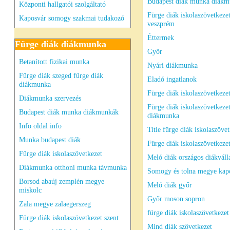
Budapest diák munka diák
Központi hallgatói szolgáltató
Fürge diák iskolaszövetkeze
Kaposvár somogy szakmai tudakozó
veszprém
Éttermek
Fürge diák diákmunka
Győr
Betanított fizikai munka
Nyári diákmunka
Fürge diák szeged fürge diák
Eladó ingatlanok
diákmunka
Fürge diák iskolaszövetkeze
Diákmunka szervezés
Fürge diák iskolaszövetkeze
Budapest diák munka diákmunkák
diákmunka
Info oldal info
Title fürge diák iskolaszöve
Munka budapest diák
Fürge diák iskolaszövetkeze
Fürge diák iskolaszövetkezet
Meló diák országos diákváll
Diákmunka otthoni munka távmunka
Somogy és tolna megye kap
Borsod abaúj zemplén megye
Meló diák győr
miskolc
Győr moson sopron
Zala megye zalaegerszeg
fürge diák iskolaszövetkezet
Fürge diák iskolaszövetkezet szent
Mind diák szövetkezet