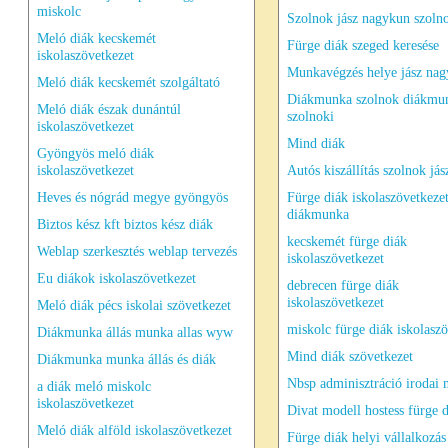
miskolc
Szolnok jász nagykun szoln
Meló diák kecskemét
Fürge diák szeged keresése
iskolaszövetkezet
Munkavégzés helye jász na
Meló diák kecskemét szolgáltató
Diákmunka szolnok diákmu
Meló diák észak dunántúl
szolnoki
iskolaszövetkezet
Mind diák
Gyöngyös meló diák
iskolaszövetkezet
Autós kiszállítás szolnok jás
Heves és nógrád megye gyöngyös
Fürge diák iskolaszövetkeze
diákmunka
Biztos kész kft biztos kész diák
kecskemét fürge diák
Weblap szerkesztés weblap tervezés
iskolaszövetkezet
Eu diákok iskolaszövetkezet
debrecen fürge diák
iskolaszövetkezet
Meló diák pécs iskolai szövetkezet
miskolc fürge diák iskolaszö
Diákmunka állás munka allas wyw
Mind diák szövetkezet
Diákmunka munka állás és diák
Nbsp adminisztráció irodai
a diák meló miskolc
iskolaszövetkezet
Divat modell hostess fürge 
Meló diák alföld iskolaszövetkezet
Fürge diák helyi vállalkozás