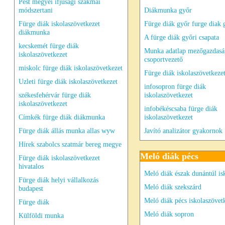
Pest megyei ifjúsági szakmai
módszertani
Diákmunka győr
Fürge diák iskolaszövetkezet
Fürge diák győr furge diak 
diákmunka
A fürge diák győri csapata
kecskemét fürge diák
Munka adatlap mezőgazdasá
iskolaszövetkezet
csoportvezető
miskolc fürge diák iskolaszövetkezet
Fürge diák iskolaszövetkeze
Uzleti fürge diák iskolaszövetkezet
infosopron fürge diák
székesfehérvár fürge diák
iskolaszövetkezet
iskolaszövetkezet
infobékéscsaba fürge diák
Címkék fürge diák diákmunka
iskolaszövetkezet
Fürge diák állás munka allas wyw
Javító analizátor gyakornok
Hírek szabolcs szatmár bereg megye
Meló diák pécs
Fürge diák iskolaszövetkezet
hivatalos
Meló diák észak dunántúl is
Fürge diák helyi vállalkozás
Meló diák szekszárd
budapest
Meló diák pécs iskolaszövet
Fürge diák
Meló diák sopron
Külföldi munka