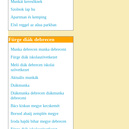
Munkát keresőknek
Szolnok lap hu
Apartman és kemping
Első reggel az aűua parkban
Fürge diák debrecen
Munka debrecen munka debreceni
Fürge diák iskolaszövetkezet
Meló diák debrecen iskolai
szövetkezet
Aktuális munkák
Diákmunka
Diákmunka debrecen diákmunka
debreceni
Bács kiskun megye kecskemét
Borsod abaúj zemplén megye
Iroda hajdú bihar megye debrecen