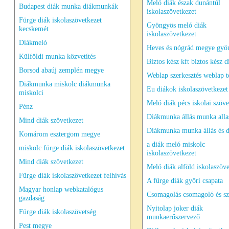
Meló diák észak dunántúl
Budapest diák munka diákmunkák
iskolaszövetkezet
Fürge diák iskolaszövetkezet
Gyöngyös meló diák
kecskemét
iskolaszövetkezet
Diákmeló
Heves és nógrád megye gyö
Külföldi munka közvetítés
Biztos kész kft biztos kész d
Borsod abaúj zemplén megye
Weblap szerkesztés weblap t
Diákmunka miskolc diákmunka
Eu diákok iskolaszövetkezet
miskolci
Meló diák pécs iskolai szöve
Pénz
Diákmunka állás munka all
Mind diák szövetkezet
Diákmunka munka állás és d
Komárom esztergom megye
a diák meló miskolc
miskolc fürge diák iskolaszövetkezet
iskolaszövetkezet
Mind diák szövetkezet
Meló diák alföld iskolaszöve
Fürge diák iskolaszövetkezet felhívás
A fürge diák győri csapata
Magyar honlap webkatalógus
Csomagolás csomagoló és szá
gazdaság
Nyitolap joker diák
Fürge diák iskolaszövetség
munkaerőszervező
Pest megye