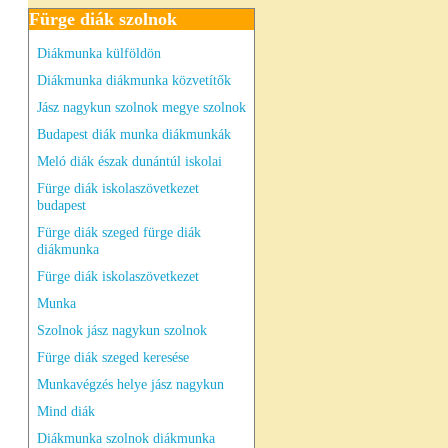
Fürge diák szolnok
Diákmunka külföldön
Diákmunka diákmunka közvetítők
Jász nagykun szolnok megye szolnok
Budapest diák munka diákmunkák
Meló diák észak dunántúl iskolai
Fürge diák iskolaszövetkezet
budapest
Fürge diák szeged fürge diák
diákmunka
Fürge diák iskolaszövetkezet
Munka
Szolnok jász nagykun szolnok
Fürge diák szeged keresése
Munkavégzés helye jász nagykun
Mind diák
Diákmunka szolnok diákmunka