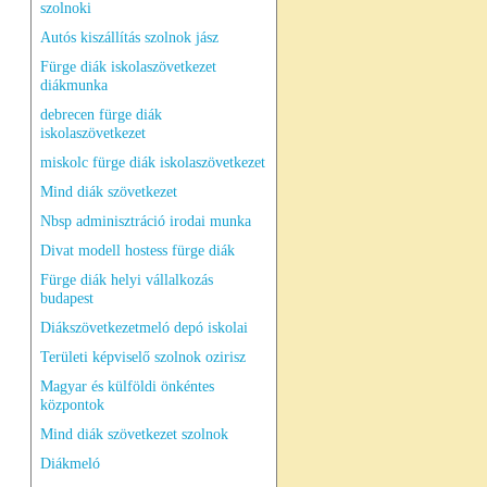
szolnoki
Autós kiszállítás szolnok jász
Fürge diák iskolaszövetkezet
diákmunka
debrecen fürge diák
iskolaszövetkezet
miskolc fürge diák iskolaszövetkezet
Mind diák szövetkezet
Nbsp adminisztráció irodai munka
Divat modell hostess fürge diák
Fürge diák helyi vállalkozás
budapest
Diákszövetkezetmeló depó iskolai
Területi képviselő szolnok ozirisz
Magyar és külföldi önkéntes
központok
Mind diák szövetkezet szolnok
Diákmeló