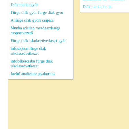
Diákmunka győr
Diákmunka lap hu
Fürge diák győr furge diak gyor
A fürge diák győri csapata
Munka adatlap mezőgazdasági
csoportvezető
Fürge diák iskolaszövetkezet győr
infosopron fürge diák
iskolaszövetkezet
infobékéscsaba fürge diák
iskolaszövetkezet
Javító analizátor gyakornok