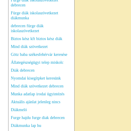
Fürge diák iskolaszövetkezet
debrecen
Fürge diák iskolaszövetkezet
diákmunka
debrecen fürge diák
iskolaszövetkezet
Biztos kész kft biztos kész diák
Mind diák szövetkezet
Götz baba székesfehérvár keresése
Állategészségügyi telep miskolc
Diák debrecen
Nyomdai kisegítpket keresünk
Mind diák szövetkezet debrecen
Munka adatlap irodai ügyintézés
Aktuális ajánlat jelenleg nincs
Diákmeló
Furge hajdu furge diak debrecen
Diákmunka lap hu