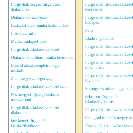
Fürge diák szeged fürge diák
Fürge diák iskolaszövetkeze
diákmunka
kecskemét
Diákmunka szervezés
Fürge diák iskolaszövetkeze
budapest
Budapest diák munka diákmunkák
Pénz
Info oldal info
Eladó ingatlanok
Munka budapest diák
Fürge diák iskolaszövetkeze
Fürge diák iskolaszövetkezet
Fürge diák iskolaszövetkezet
Diákmunka otthoni munka távmunka
Fürge diák iskolaszövetkeze
Borsod abaúj zemplén megye
diákmunka
miskolc
Fürge diák iskolaszövetkeze
Zala megye zalaegerszeg
hivatalos
Fürge diák iskolaszövetkezet szent
Somogy és tolna megye kap
Pest megyei ifjúsági szakmai
debrecen fürge diák
módszertani
iskolaszövetkezet
Fürge diák iskolaszövetkezet
Fürge diák iskolaszövetkeze
diákmunka
Csongrád és békés megye sz
kecskemét fürge diák
iskolaszövetkezet
fürge diák iskolaszövetkezet