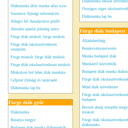
Diákmunka iskolai szövetke
Diákmunka állás munka allas wyw
Országos céges iskolaszövet
Szerencsi ifjúsági információs
Diákmunka lap hu
Allegro kft dunaújváros petőfi
Aktuális ajánlat jelenleg nincs
Fürge diák budapest
Fürge diák miskolc furge miskolc
Álláslehetőség
Fürge diák iskolaszövetkezet
Rendezvényszervezés
veszprém
Munka budapest diák
Furge miskolc fürge diák miskolc
Munkaerő közvetítők
Fürge diák iskolaszövetkezet miskolc
Budapest diák munka diák
Miskolcon hol lehet diák munkára
Fürge diák iskolaszövetkeze
Célpont ifjúsági és tanácsadó
Mind diák szövetkezet
Diákmunka lap hu
Fürge diák iskolaszövetkeze
budapest
Fürge diák győr
Borsod abaúj zemplén megy
Diákmunka
miskolc
Baranya megye
Fürge diák iskolaszövetkeze
diákmunka
Budapest diák munka diákmunkák