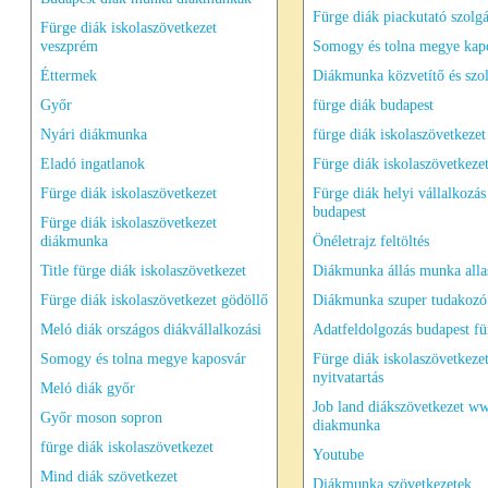
Fürge diák piackutató szolgá
Fürge diák iskolaszövetkezet
veszprém
Somogy és tolna megye kap
Éttermek
Diákmunka közvetítő és szol
Győr
fürge diák budapest
Nyári diákmunka
fürge diák iskolaszövetkezet
Eladó ingatlanok
Fürge diák iskolaszövetkeze
Fürge diák iskolaszövetkezet
Fürge diák helyi vállalkozás
budapest
Fürge diák iskolaszövetkezet
diákmunka
Önéletrajz feltöltés
Title fürge diák iskolaszövetkezet
Diákmunka állás munka all
Fürge diák iskolaszövetkezet gödöllő
Diákmunka szuper tudakozó
Meló diák országos diákvállalkozási
Adatfeldolgozás budapest fü
Somogy és tolna megye kaposvár
Fürge diák iskolaszövetkeze
nyitvatartás
Meló diák győr
Job land diákszövetkezet w
Győr moson sopron
diakmunka
fürge diák iskolaszövetkezet
Youtube
Mind diák szövetkezet
Diákmunka szövetkezetek