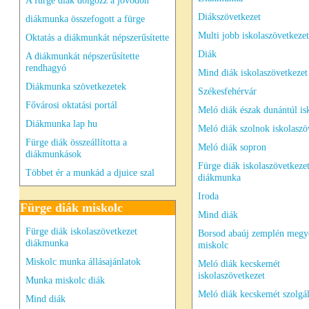
A fürge diák dolgozz a jövődön
Diákszövetkezet
diákmunka összefogott a fürge
Multi jobb iskolaszövetkezet
Oktatás a diákmunkát népszerűsítette
Diák
A diákmunkát népszerűsítette
rendhagyó
Mind diák iskolaszövetkezet
Diákmunka szövetkezetek
Székesfehérvár
Fővárosi oktatási portál
Meló diák észak dunántúl is
Diákmunka lap hu
Meló diák szolnok iskolaszö
Fürge diák összeállította a
Meló diák sopron
diákmunkások
Fürge diák iskolaszövetkeze
Többet ér a munkád a djuice szal
diákmunka
Iroda
Fürge diák miskolc
Mind diák
Fürge diák iskolaszövetkezet
Borsod abaúj zemplén megy
diákmunka
miskolc
Miskolc munka állásajánlatok
Meló diák kecskemét
iskolaszövetkezet
Munka miskolc diák
Meló diák kecskemét szolgál
Mind diák