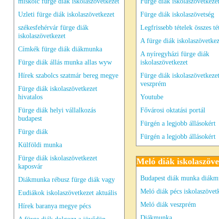
miskolc fürge diák iskolaszövetkezet
Fürge diák iskolaszövetkeze
Uzleti fürge diák iskolaszövetkezet
Fürge diák iskolaszövetség
székesfehérvár fürge diák
Legfrissebb tételek összes té
iskolaszövetkezet
A fürge diák iskolaszövetkez
Címkék fürge diák diákmunka
A nyíregyházi fürge diák
Fürge diák állás munka allas wyw
iskolaszövetkezet
Hírek szabolcs szatmár bereg megye
Fürge diák iskolaszövetkeze
veszprém
Fürge diák iskolaszövetkezet
hivatalos
Youtube
Fürge diák helyi vállalkozás
Fővárosi oktatási portál
budapest
Fürgén a legjobb állásokért
Fürge diák
Fürgén a legjobb állásokért
Külföldi munka
Fürge diák iskolaszövetkezet
Meló diák iskolaszöve
kaposvár
Budapest diák munka diák
Diákmunka rébusz fürge diák vagy
Meló diák pécs iskolaszövet
Eudiákok iskolaszövetkezet aktuális
Meló diák veszprém
Hírek baranya megye pécs
Diákmunka