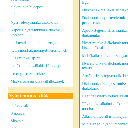
Eger
diákmunka budapest
Diákoknak mellékállás diá
diákmunka
Diákmunka nyár nyelvtudás
Nyári idénymunka diákoknak
pénzkeresés
Kapós a nyári munka a diákok
Apró kategória állás munka
körében
diákmunka
bull nyári munka bull szeged
Nyári munka diákoknak mu
kismamáknak
nyári munkák mennyit kereshetnek
Mellékállás diákmunka nyá
Diákmunka lap hu
Nyári munka diákoknak mu
a diák munkavállalás 12 pontja
nyárra
Letenye friss hírekben
Apróhirdetés ingyen álláshir
Magyarországi diákvállalkozások
Diákmunka budapest műisz
diákoknak
Nyári munka diák
Légiutas kísérő munka az eu
Távmunka alkalmi diákmun
Diákoknak
munka
Kaposvár
Állásmonitor állás állásajánl
Miskolc
Minta angol nyelvű motivác