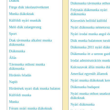
Diákok
Diákmunka távmunka ottho
Fürge diák iskolaszövetkezet
Folytatás diákmunka nyári
Munka diákoknak
diákmunka
Külföldi nyári munkák
Közvetítés belföld külföld
Meló diák zalaegerszeg
Nyári diákmunka németorsz
Sport
Nyári irodai munka angol és
Diak távmunka alkalmi munka
Diák munka balatonon turu
diákmunka
Diákmunka 2011 nyári diá
Diákmunka
Diákmunka itt a szezon gaz
Állás
Irodai adminisztrációs munk
Távmunka otthoni munka
Kulcsszavak állás munka d
diákmunka
Amerikai egyesült államok
Hirdetés feladás
Nyári munka diákoknak kere
Napló
Diákmunka budapest
Hirdetések nyari diak munka balaton
Nyári munka otthon unatko
Külföldi munka
diákoknak
Munka
Nyári diákmunka
Fórum nyári munka diákoknak