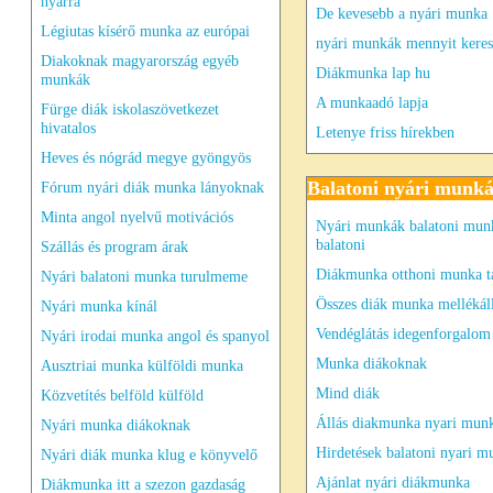
nyárra
De kevesebb a nyári munka
Légiutas kísérő munka az európai
nyári munkák mennyit keres
Diakoknak magyarország egyéb
Diákmunka lap hu
munkák
A munkaadó lapja
Fürge diák iskolaszövetkezet
hivatalos
Letenye friss hírekben
Heves és nógrád megye gyöngyös
Balatoni nyári munk
Fórum nyári diák munka lányoknak
Minta angol nyelvű motivációs
Nyári munkák balatoni mun
balatoni
Szállás és program árak
Diákmunka otthoni munka 
Nyári balatoni munka turulmeme
Összes diák munka mellékál
Nyári munka kínál
Vendéglátás idegenforgalom 
Nyári irodai munka angol és spanyol
Munka diákoknak
Ausztriai munka külföldi munka
Mind diák
Közvetítés belföld külföld
Állás diakmunka nyari munk
Nyári munka diákoknak
Hirdetések balatoni nyari 
Nyári diák munka klug e könyvelő
Ajánlat nyári diákmunka
Diákmunka itt a szezon gazdaság