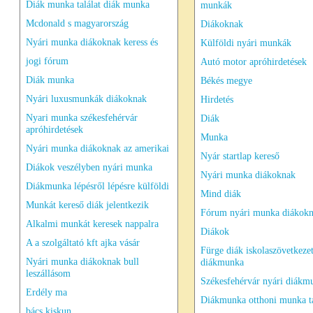
Diák munka találat diák munka
munkák
Mcdonald s magyarország
Diákoknak
Nyári munka diákoknak keress és
Külföldi nyári munkák
jogi fórum
Autó motor apróhirdetések
Diák munka
Békés megye
Nyári luxusmunkák diákoknak
Hirdetés
Nyari munka székesfehérvár
Diák
apróhirdetések
Munka
Nyári munka diákoknak az amerikai
Nyár startlap kereső
Diákok veszélyben nyári munka
Nyári munka diákoknak
Diákmunka lépésről lépésre külföldi
Mind diák
Munkát kereső diák jelentkezik
Fórum nyári munka diákok
Alkalmi munkát keresek nappalra
Diákok
A a szolgáltató kft ajka vásár
Fürge diák iskolaszövetkeze
Nyári munka diákoknak bull
diákmunka
leszállásom
Székesfehérvár nyári diákm
Erdély ma
Diákmunka otthoni munka 
bács kiskun