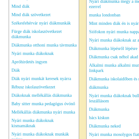
Nyári diákmunka megy a m
Mind diák
ezerrel
Mind diák szövetkezet
munka londonban
Székesfehérvár nyári diákmunkák
Mint minden diák én is nyá
Fürge diák iskolaszövetkezet
Siófokon nyári munka nappa
diákmunka
Nyári munka diákoknak az 
Diákmunka otthoni munka távmunka
Diákmunka lépésről lépésre 
Nyári munka diákoknak
Diákmunka csak néhol akad
Apróhirdetés ingyen
Alkalmi munka alkalmi mu
Diák
linkpark
Diák nyári munkát keresek nyárra
Diákmunka iskolaidőben és 
Rébusz iskolaszövetkezet
diákmunka
Diákoknak mellékállás diákmunka
Nyári munka diákoknak bul
leszállásom
Baby sitter munka pedagógus óvónő
Diákmunka
Mellékállás diákmunka nyári munka
bács kiskun
Nyári munka diákoknak
kismamáknak
Diákmunka neked
Nyári munka diákoknak munkák
Nyári munka mosolygos fia