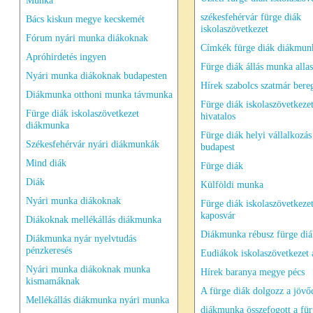
Munka
székesfehérvár fürge diák
Bács kiskun megye kecskemét
iskolaszövetkezet
Fórum nyári munka diákoknak
Címkék fürge diák diákmun
Apróhirdetés ingyen
Fürge diák állás munka all
Nyári munka diákoknak budapesten
Hírek szabolcs szatmár ber
Diákmunka otthoni munka távmunka
Fürge diák iskolaszövetkeze
Fürge diák iskolaszövetkezet
hivatalos
diákmunka
Fürge diák helyi vállalkozás
Székesfehérvár nyári diákmunkák
budapest
Mind diák
Fürge diák
Diák
Külföldi munka
Nyári munka diákoknak
Fürge diák iskolaszövetkeze
kaposvár
Diákoknak mellékállás diákmunka
Diákmunka rébusz fürge diá
Diákmunka nyár nyelvtudás
pénzkeresés
Eudiákok iskolaszövetkezet 
Nyári munka diákoknak munka
Hírek baranya megye pécs
kismamáknak
A fürge diák dolgozz a jöv
Mellékállás diákmunka nyári munka
diákmunka összefogott a fü