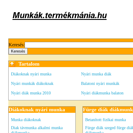
Keresés:
Tartalom
Diákoknak nyári munka
Nyári munka diák
Nyári munkák diákoknak
Balatoni nyári munkák
Nyári diák munka 2010
Nyári diákmunka balaton
Diákoknak nyári munka
Fürge diák diákmun
Munka diákoknak
Betanított fizikai munka
Diak távmunka alkalmi munka
Fürge diák szeged fürge diá
diákmunka
diákmunka