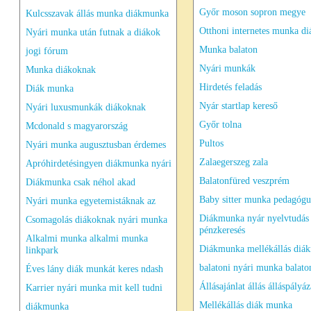
Győr moson sopron megye
Kulcsszavak állás munka diákmunka
Otthoni internetes munka d
Nyári munka után futnak a diákok
Munka balaton
jogi fórum
Nyári munkák
Munka diákoknak
Hirdetés feladás
Diák munka
Nyár startlap kereső
Nyári luxusmunkák diákoknak
Győr tolna
Mcdonald s magyarország
Pultos
Nyári munka augusztusban érdemes
Zalaegerszeg zala
Apróhirdetésingyen diákmunka nyári
Balatonfüred veszprém
Diákmunka csak néhol akad
Baby sitter munka pedagóg
Nyári munka egyetemistáknak az
Diákmunka nyár nyelvtudás
Csomagolás diákoknak nyári munka
pénzkeresés
Alkalmi munka alkalmi munka
Diákmunka mellékállás diá
linkpark
balatoni nyári munka balato
Éves lány diák munkát keres ndash
Állásajánlat állás álláspályáz
Karrier nyári munka mit kell tudni
Mellékállás diák munka
diákmunka