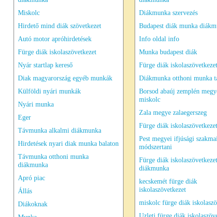
Miskolc
Diákmunka szervezés
Hirdető mind diák szövetkezet
Budapest diák munka diák
Autó motor apróhirdetések
Info oldal info
Fürge diák iskolaszövetkezet
Munka budapest diák
Nyár startlap kereső
Fürge diák iskolaszövetkeze
Diak magyarország egyéb munkák
Diákmunka otthoni munka 
Külföldi nyári munkák
Borsod abaúj zemplén megy
miskolc
Nyári munka
Zala megye zalaegerszeg
Eger
Fürge diák iskolaszövetkezet
Távmunka alkalmi diákmunka
Pest megyei ifjúsági szakma
Hirdetések nyari diak munka balaton
módszertani
Távmunka otthoni munka
Fürge diák iskolaszövetkeze
diákmunka
diákmunka
Apró piac
kecskemét fürge diák
iskolaszövetkezet
Állás
miskolc fürge diák iskolaszö
Diákoknak
Uzleti fürge diák iskolaszöv