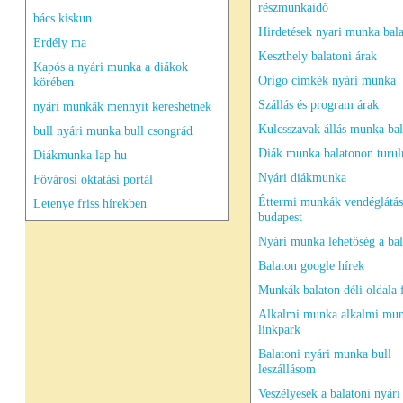
részmunkaidő
bács kiskun
Hirdetések nyari munka bal
Erdély ma
Keszthely balatoni árak
Kapós a nyári munka a diákok
Origo címkék nyári munka
körében
Szállás és program árak
nyári munkák mennyit kereshetnek
Kulcsszavak állás munka ba
bull nyári munka bull csongrád
Diák munka balatonon turu
Diákmunka lap hu
Nyári diákmunka
Fővárosi oktatási portál
Éttermi munkák vendéglátás
Letenye friss hírekben
budapest
Nyári munka lehetőség a ba
Balaton google hírek
Munkák balaton déli oldala f
Alkalmi munka alkalmi mu
linkpark
Balatoni nyári munka bull
leszállásom
Veszélyesek a balatoni nyár