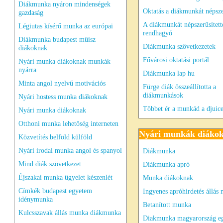
Diákmunka nyáron mindenségek
Oktatás a diákmunkát népsze
gazdaság
A diákmunkát népszerűsített
Légiutas kísérő munka az európai
rendhagyó
Diákmunka budapest műisz
Diákmunka szövetkezetek
diákoknak
Fővárosi oktatási portál
Nyári munka diákoknak munkák
nyárra
Diákmunka lap hu
Minta angol nyelvű motivációs
Fürge diák összeállította a
diákmunkások
Nyári hostess munka diákoknak
Többet ér a munkád a djuice
Nyári munka diákoknak
Otthoni munka lehetöség interneten
Nyári munkák diáko
Közvetítés belföld külföld
Nyári irodai munka angol és spanyol
Diákmunka
Mind diák szövetkezet
Diákmunka apró
Éjszakai munka ügyelet készenlét
Munka diákoknak
Címkék budapest egyetem
Ingyenes apróhirdetés állás
idénymunka
Betanított munka
Kulcsszavak állás munka diákmunka
Diakmunka magyarország e