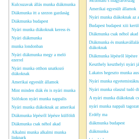
Mcdonald s magyarország
Kulcsszavak állás munka diákmunka
Amerikai egyesült államok
Diákmunka itt a szezon gazdaság
Nyári munka diákoknak az 
Diákmunka budapest
Budapest budapest xiii kerül
Nyári munka diákoknak keress és
Diákmunka csak néhol akad
Nyári diákmunka
Diákmunka és munkavállalá
munka londonban
diákoknak
Nyári diákmunka megy a meló
Diákmunka lépésről lépésre 
ezerrel
Keszthely keszthelyi nyári j
Nyári munka otthon unatkozó
Lakatos hegeszto munka aus
diákoknak
Nyári munka egyetemistákn
Amerikai egyesült államok
Nyári munka olaszul tudó d
Mint minden diák én is nyári munka
A nyári munka diákoknak cs
Siófokon nyári munka nappalis
nyári munka nappali tagozat
Nyári munka diákoknak az amerikai
Erdély ma
Diákmunka lépésről lépésre külföldi
diákmunka budapest
Diákmunka csak néhol akad
diákmunka
Alkalmi munka alkalmi munka
linkpark