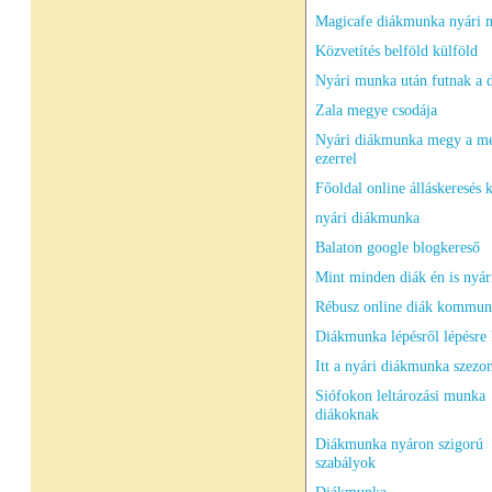
Magicafe diákmunka nyári 
Közvetítés belföld külföld
Nyári munka után futnak a 
Zala megye csodája
Nyári diákmunka megy a m
ezerrel
Főoldal online álláskeresés 
nyári diákmunka
Balaton google blogkereső
Mint minden diák én is nyá
Rébusz online diák kommun
Diákmunka lépésről lépésre 
Itt a nyári diákmunka szezo
Siófokon leltározási munka
diákoknak
Diákmunka nyáron szigorú
szabályok