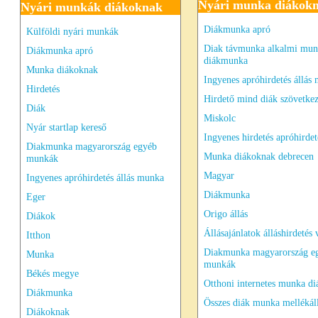
Nyári munka diákok
Nyári munkák diákoknak
Diákmunka apró
Külföldi nyári munkák
Diak távmunka alkalmi mu
Diákmunka apró
diákmunka
Munka diákoknak
Ingyenes apróhirdetés állás
Hirdetés
Hirdető mind diák szövetkez
Diák
Miskolc
Nyár startlap kereső
Ingyenes hirdetés apróhirdet
Diakmunka magyarország egyéb
Munka diákoknak debrecen
munkák
Magyar
Ingyenes apróhirdetés állás munka
Diákmunka
Eger
Origo állás
Diákok
Állásajánlatok álláshirdetés
Itthon
Diakmunka magyarország e
Munka
munkák
Békés megye
Otthoni internetes munka d
Diákmunka
Összes diák munka mellékál
Diákoknak