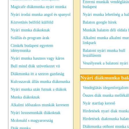
Éttermi munkák vendéglátás
Magicafe diákmunka nyári munka
budapest
Nyári irodai munka angol és spanyol
Nyári munka lehetőség a ba
Közvetítés belföld külföld
Balaton google hírek
Nyári munka diákoknak
Munkák balaton déli oldala f
Szállás és program árak
Alkalmi munka alkalmi mu
linkpark
Címkék budapest egyetem
idénymunka
Balatoni nyári munka bull
leszállásom
Nyári munka hasznos vagy káros
Veszélyesek a balatoni nyár
Bull mind diák szövetkezet vii
Diákmunka itt a szezon gazdaság
Nyári diákmunka bal
Kulcsszavak állás munka diákmunka
Vendéglátás idegenforgalom 
Nyári munka után futnak a diákok
Összes diák munka mellékál
Munka diákoknak
Nyár startlap kereső
Alkalmi időszakos munkák keresem
Hirdetések nyari diak munka
Nyári luxusmunkák diákoknak
Hirdetések diakmunka balat
Mcdonald s magyarország
Diákmunka otthoni munka 
Diák munka