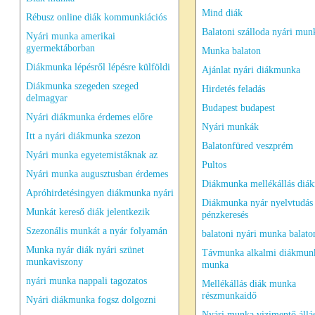
Mind diák
Rébusz online diák kommunkiációs
Balatoni szálloda nyári mun
Nyári munka amerikai
gyermektáborban
Munka balaton
Diákmunka lépésről lépésre külföldi
Ajánlat nyári diákmunka
Diákmunka szegeden szeged
Hirdetés feladás
delmagyar
Budapest budapest
Nyári diákmunka érdemes előre
Nyári munkák
Itt a nyári diákmunka szezon
Balatonfüred veszprém
Nyári munka egyetemistáknak az
Pultos
Nyári munka augusztusban érdemes
Diákmunka mellékállás diá
Apróhirdetésingyen diákmunka nyári
Diákmunka nyár nyelvtudás
Munkát kereső diák jelentkezik
pénzkeresés
Szezonális munkát a nyár folyamán
balatoni nyári munka balato
Munka nyár diák nyári szünet
Távmunka alkalmi diákmun
munkaviszony
munka
nyári munka nappali tagozatos
Mellékállás diák munka
részmunkaidő
Nyári diákmunka fogsz dolgozni
Nyári munka vizimentő állás