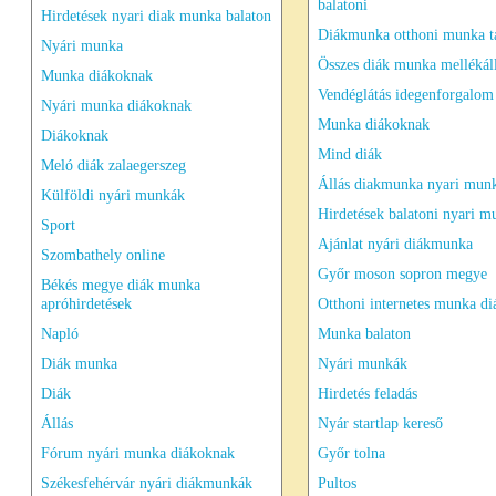
balatoni
Hirdetések nyari diak munka balaton
Diákmunka otthoni munka 
Nyári munka
Összes diák munka mellékál
Munka diákoknak
Vendéglátás idegenforgalom 
Nyári munka diákoknak
Munka diákoknak
Diákoknak
Mind diák
Meló diák zalaegerszeg
Állás diakmunka nyari munk
Külföldi nyári munkák
Hirdetések balatoni nyari 
Sport
Ajánlat nyári diákmunka
Szombathely online
Győr moson sopron megye
Békés megye diák munka
apróhirdetések
Otthoni internetes munka d
Napló
Munka balaton
Diák munka
Nyári munkák
Diák
Hirdetés feladás
Állás
Nyár startlap kereső
Fórum nyári munka diákoknak
Győr tolna
Székesfehérvár nyári diákmunkák
Pultos