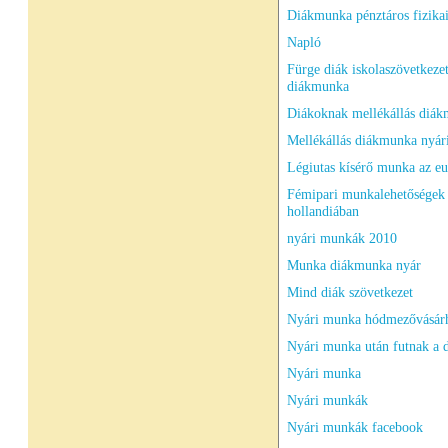
Diákmunka pénztáros fizika
Napló
Fürge diák iskolaszövetkeze
diákmunka
Diákoknak mellékállás diá
Mellékállás diákmunka nyá
Légiutas kísérő munka az eu
Fémipari munkalehetőségek
hollandiában
nyári munkák 2010
Munka diákmunka nyár
Mind diák szövetkezet
Nyári munka hódmezővásár
Nyári munka után futnak a 
Nyári munka
Nyári munkák
Nyári munkák facebook