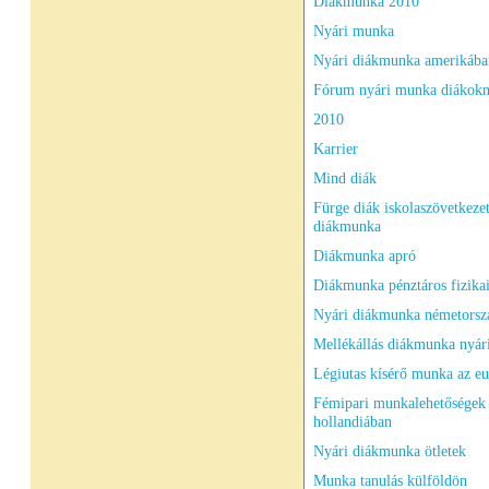
Diákmunka 2010
Nyári munka
Nyári diákmunka amerikába
Fórum nyári munka diákok
2010
Karrier
Mind diák
Fürge diák iskolaszövetkeze
diákmunka
Diákmunka apró
Diákmunka pénztáros fizika
Nyári diákmunka németorsz
Mellékállás diákmunka nyá
Légiutas kísérő munka az eu
Fémipari munkalehetőségek
hollandiában
Nyári diákmunka ötletek
Munka tanulás külföldön