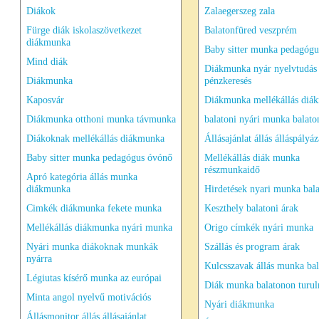
Diákok
Zalaegerszeg zala
Fürge diák iskolaszövetkezet
Balatonfüred veszprém
diákmunka
Baby sitter munka pedagóg
Mind diák
Diákmunka nyár nyelvtudás
Diákmunka
pénzkeresés
Kaposvár
Diákmunka mellékállás diá
Diákmunka otthoni munka távmunka
balatoni nyári munka balato
Diákoknak mellékállás diákmunka
Állásajánlat állás álláspályáz
Baby sitter munka pedagógus óvónő
Mellékállás diák munka
részmunkaidő
Apró kategória állás munka
diákmunka
Hirdetések nyari munka bal
Cimkék diákmunka fekete munka
Keszthely balatoni árak
Mellékállás diákmunka nyári munka
Origo címkék nyári munka
Nyári munka diákoknak munkák
Szállás és program árak
nyárra
Kulcsszavak állás munka ba
Légiutas kísérő munka az európai
Diák munka balatonon turu
Minta angol nyelvű motivációs
Nyári diákmunka
Állásmonitor állás állásajánlat