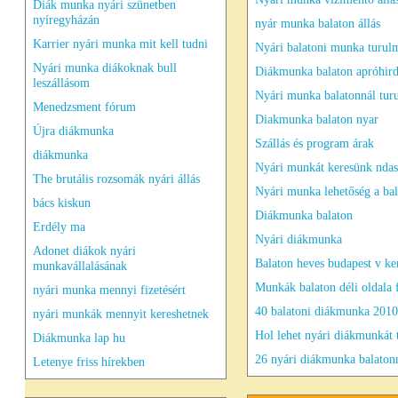
Diák munka nyári szünetben
nyíregyházán
nyár munka balaton állás
Karrier nyári munka mit kell tudni
Nyári balatoni munka turu
Nyári munka diákoknak bull
Diákmunka balaton apróhird
leszállásom
Nyári munka balatonnál tu
Menedzsment fórum
Diakmunka balaton nyar
Újra diákmunka
Szállás és program árak
diákmunka
Nyári munkát keresünk ndas
The brutális rozsomák nyári állás
Nyári munka lehetőség a ba
bács kiskun
Diákmunka balaton
Erdély ma
Nyári diákmunka
Adonet diákok nyári
Balaton heves budapest v ke
munkavállalásának
Munkák balaton déli oldala f
nyári munka mennyi fizetésért
40 balatoni diákmunka 2010
nyári munkák mennyit kereshetnek
Hol lehet nyári diákmunkát t
Diákmunka lap hu
26 nyári diákmunka balaton
Letenye friss hírekben