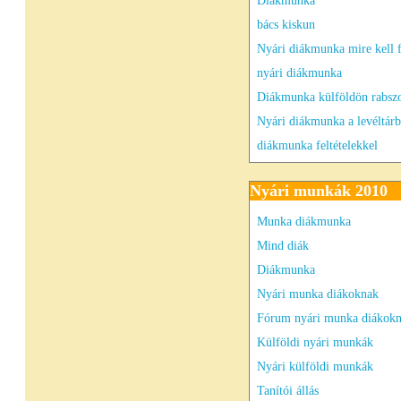
Diákmunka
bács kiskun
Nyári diákmunka mire kell f
nyári diákmunka
Diákmunka külföldön rabsz
Nyári diákmunka a levéltár
diákmunka feltételekkel
Nyári munkák 2010
Munka diákmunka
Mind diák
Diákmunka
Nyári munka diákoknak
Fórum nyári munka diákok
Külföldi nyári munkák
Nyári külföldi munkák
Tanítói állás