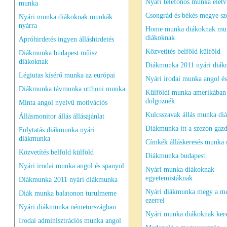
Nyári telefonos munka élet
munka
Csongrád és békés megye sz
Nyári munka diákoknak munkák
nyárra
Home munka diákoknak mu
diákoknak
Apróhirdetés ingyen álláshirdetés
Közvetítés belföld külföld
Diákmunka budapest műisz
diákoknak
Diákmunka 2011 nyári diá
Légiutas kísérő munka az európai
Nyári irodai munka angol és
Diákmunka távmunka otthoni munka
Külföldi munka amerikában
dolgoznék
Minta angol nyelvű motivációs
Kulcsszavak állás munka d
Állásmonitor állás állásajánlat
Diákmunka itt a szezon gaz
Folytatás diákmunka nyári
diákmunka
Címkék álláskeresés munka 
Közvetítés belföld külföld
Diákmunka budapest
Nyári irodai munka angol és spanyol
Nyári munka diákoknak
egyetemistáknak
Diákmunka 2011 nyári diákmunka
Nyári diákmunka megy a m
Diák munka balatonon turulmeme
ezerrel
Nyári diákmunka németországban
Nyári munka diákoknak kere
Irodai adminisztrációs munka angol