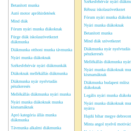
Székesfehérvár nyári diákm
Betanított munka
Rébusz iskolaszövetkezet
Autó motor apróhirdetések
Fórum nyári munka diákok
Mind diák
Nyári munka diákoknak
Fórum nyári munka diákoknak
Betanított munka
Fürge diák iskolaszövetkezet
Mind diák szövetkezet
diákmunka
Diákmunka nyár nyelvtudás
Diákmunka otthoni munka távmunka
pénzkeresés
Nyári munka diákoknak
Mellékállás diákmunka nyá
Székesfehérvár nyári diákmunkák
Nyári munka diákoknak mu
Diákoknak mellékállás diákmunka
kismamáknak
Diákmunka nyár nyelvtudás
Diákmunka budapest műisz
pénzkeresés
diákoknak
Mellékállás diákmunka nyári munka
Legális nyári munka diákok
Nyári munka diákoknak munka
Nyári munka diákoknak mu
kismamáknak
nyárra
Apró kategória állás munka
Hajdú bihar megye debrece
diákmunka
Minta angol nyelvű motivác
Távmunka alkalmi diákmunka