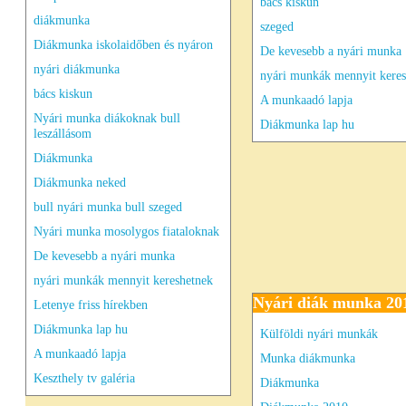
bács kiskun
diákmunka
szeged
Diákmunka iskolaidőben és nyáron
De kevesebb a nyári munka
nyári diákmunka
nyári munkák mennyit keres
bács kiskun
A munkaadó lapja
Nyári munka diákoknak bull
Diákmunka lap hu
leszállásom
Diákmunka
Diákmunka neked
bull nyári munka bull szeged
Nyári munka mosolygos fiataloknak
De kevesebb a nyári munka
nyári munkák mennyit kereshetnek
Nyári diák munka 20
Letenye friss hírekben
Diákmunka lap hu
Külföldi nyári munkák
A munkaadó lapja
Munka diákmunka
Keszthely tv galéria
Diákmunka