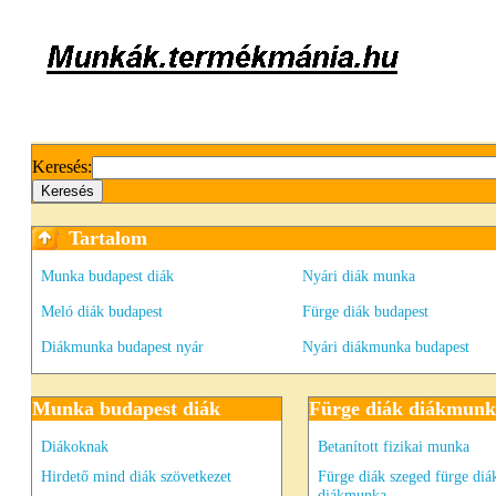
Keresés:
Tartalom
Munka budapest diák
Nyári diák munka
Meló diák budapest
Fürge diák budapest
Diákmunka budapest nyár
Nyári diákmunka budapest
Munka budapest diák
Fürge diák diákmun
Diákoknak
Betanított fizikai munka
Hirdető mind diák szövetkezet
Fürge diák szeged fürge diá
diákmunka