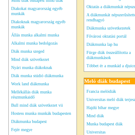
Mind diák budapest mind diák
Oktatás a diákmunkát népsze
Diakokat magyarország egyéb
munkák
A diákmunkát népszerűsített
rendhagyó
Diakoknak magyarország egyéb
munkák
Diákmunka szövetkezetek
Állás munka alkalmi munka
Fővárosi oktatási portál
Alkalmi munka bedolgozás
Diákmunka lap hu
Diák munka szeged
Fürge diák összeállította a
diákmunkások
Mind diák szövetkezet
Többet ér a munkád a djuice
Nyári munka diákoknak
Diák munka stúdió diákmunka
Meló diák budapest
Work land diákmunka
Francia melódiák
Mellékállás diák munka
részmunkaidő
Universitas meló diák terjes
Bull mind diák szövetkezet vii
Hajdú bihar megye
Hostess munka munkák budapesten
Mind diák
Diákmunka budapest
Munka budapest diák
Fejér megye
Universitas