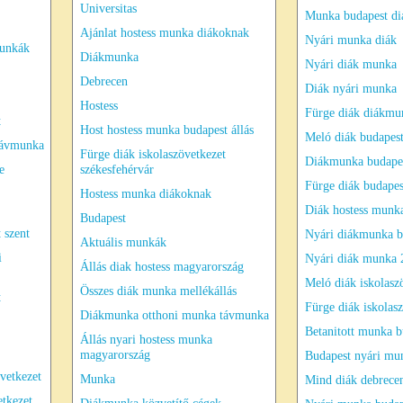
Universitas
Munka budapest di
Ajánlat hostess munka diákoknak
Nyári munka diák
munkák
Diákmunka
Nyári diák munka
Debrecen
Diák nyári munka
Hostess
Fürge diák diákmu
t
Host hostess munka budapest állás
Meló diák budapes
távmunka
Fürge diák iskolaszövetkezet
Diákmunka budapes
e
székesfehérvár
Fürge diák budapes
Hostess munka diákoknak
Diák hostess munk
Budapest
 szent
Nyári diákmunka b
Aktuális munkák
i
Nyári diák munka 
Állás diak hostess magyarország
Meló diák iskolasz
Összes diák munka mellékállás
t
Fürge diák iskolas
Diákmunka otthoni munka távmunka
Betanitott munka b
Állás nyari hostess munka
magyarország
Budapest nyári mu
vetkezet
Munka
Mind diák debrece
etkezet