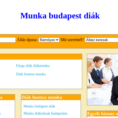
Munka budapest diák
Állás típusa:
Mit szeretnél?
Fürge diák diákmunka
Diák hostess munka
ka
Diák hostess munka
Munka budapest diák
Egyéb bizony o
k
Munka diákoknak budapesten