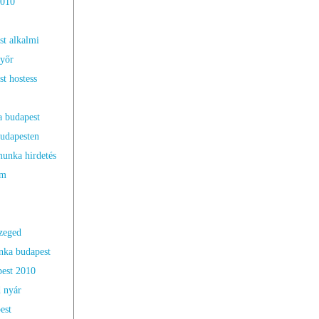
2010
t alkalmi
yőr
t hostess
 budapest
udapesten
unka hirdetés
ém
zeged
nka budapest
est 2010
 nyár
est