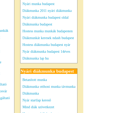
Nyári munka budapest
Diákmunka 2011 nyári diákmunka
Nyári diákmunka budapest oldal
Diákmunka budapest
munkák
Hostess munka munkák budapesten
t
Diákmunkát keresek ndash budapest
Hostess diákmunka budapest nyár
t
Nyár diákmunka budapest 14éves
Diákmunka lap hu
e
Nyári diákmunka budapest
t
Betanított munka
ltató
Diákmunka otthoni munka távmunka
osvár
Diákmunka
gáltató
Nyár startlap kereső
Mind diák szövetkezet