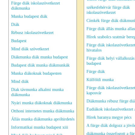
Fürge diák iskolaszövetkezet
székesfehérvár fürge diák
diákmunka
iskolaszövetkezet
Munka budapest diák
Címkék fürge diák diákmun
Diák
Fürge diák állás munka all
Rébusz iskolaszövetkezet
Hírek szabolcs szatmár ber
Budapest
Fürge diák iskolaszövetkeze
Mind diák szövetkezet
hivatalos
Diákmunka diák munka budapest
Fürge diák helyi vállalkozás
budapest
Budapest diák munka diákmunkák
Fürge diák
Munka diákoknak budapesten
Külföldi munka
Mind diák
Fürge diák iskolaszövetkeze
Diak távmunka alkalmi munka
kaposvár
diákmunka
Diákmunka rébusz fürge diá
Nyári munka diákoknak diákmunka
Eudiákok iskolaszövetkezet 
Otthoni internetes munka diákmunka
Hírek baranya megye pécs
Állás munka diákmunka apróhirdetés
A fürge diák dolgozz a jöv
Informatikai munka budapest xiii
diákmunka összefogott a fü