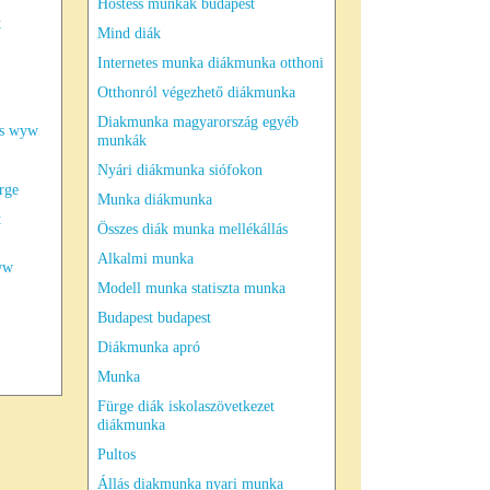
Hostess munkák budapest
t
Mind diák
Internetes munka diákmunka otthoni
Otthonról végezhető diákmunka
Diakmunka magyarország egyéb
as wyw
munkák
Nyári diákmunka siófokon
rge
Munka diákmunka
t
Összes diák munka mellékállás
Alkalmi munka
ww
Modell munka statiszta munka
Budapest budapest
Diákmunka apró
Munka
Fürge diák iskolaszövetkezet
diákmunka
Pultos
Állás diakmunka nyari munka