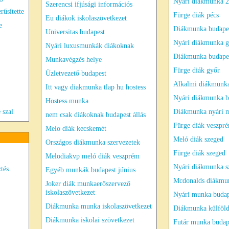
Nyári diákmunka 
Szerencsi ifjúsági információs
rűsítette
Fürge diák pécs
Eu diákok iskolaszövetkezet
e
Diákmunka budapes
Universitas budapest
Nyári diákmunka g
Nyári luxusmunkák diákoknak
Diákmunka budapes
Munkavégzés helye
Fürge diák győr
Üzletvezető budapest
Alkalmi diákmunka
Itt vagy diakmunka tlap hu hostess
Nyári diákmunka b
Hostess munka
 szal
Diákmunka nyári m
nem csak diákoknak budapest állás
Fürge diák veszpr
Melo diák kecskemét
Meló diák szeged
Országos diákmunka szervezetek
Fürge diák szeged
Melodiakvp meló diák veszprém
Nyári diákmunka s
ztés
Egyéb munkák budapest június
Mcdonalds diákmu
Joker diák munkaerőszervező
iskolaszövetkezet
Nyári munka budap
Diákmunka munka iskolaszövetkezet
Diákmunka külföld
Diákmunka iskolai szövetkezet
Futár munka budap