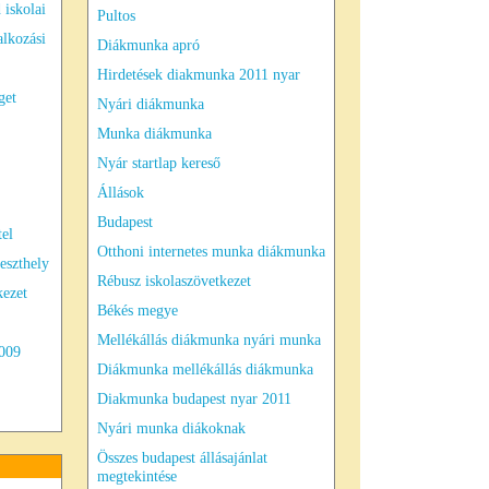
 iskolai
Pultos
alkozási
Diákmunka apró
Hirdetések diakmunka 2011 nyar
get
Nyári diákmunka
Munka diákmunka
Nyár startlap kereső
Állások
Budapest
tel
Otthoni internetes munka diákmunka
eszthely
Rébusz iskolaszövetkezet
kezet
Békés megye
Mellékállás diákmunka nyári munka
2009
Diákmunka mellékállás diákmunka
Diakmunka budapest nyar 2011
Nyári munka diákoknak
Összes budapest állásajánlat
megtekintése