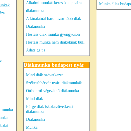
Alkalmi munkát keresek nappalra
Munka állás budape
munkák
diákmunka
áza
A kínálatnál háromszor több diák
Diákmunka
Hostess diák munka gyöngyösön
Hostess munka nem diákoknak bull
Adatr gz t s
e
Diákmunka budapest nyár
Mind diák szövetkezet
t
Székesfehérvár nyári diákmunkák
Otthonról végezhető diákmunka
Mind diák
Fürge diák iskolaszövetkezet
ri munka
diákmunka
munka
Diákmunka
kolai
Munka