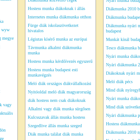
Diákmunka közvetítő cégek
Nyári munka budap
Hostess munka diákoknak i állás
Diákmunka 2010 b
Internetes munka diákmunka otthon
Diákmunka budape
ka
Fürge diák iskolaszövetkezet
Diákmunka nyári m
as wyw
hivatalos
budapest
eg megye
Légiutas kísérő munka az európai
Munkát kínál buda
t
Távmunka alkalmi diákmunka
Tesco diákmunka b
munka
Nyári munka diáko
Hostess munka kérdőívezés egyszerű
Nyári diákmunka 2
Hostess munka budapest esti
Diákoknak nyári 
munkavégzés
Meló diák pécs
Meló diák országos diákvállalkozási
Mind diák nyíregy
t
Nyitóoldal meló diák magyarország
Nyári munka diák
diák hostess nem csak diákoknak
k vagy
Mind diák szövetke
Alkalmi vagy diák munka sürgősen
aktuális
Nyári diákmunka p
Kulcsszavak állás munka hostess
Hostess diákmunka
Szegedlive állás munka szeged
ődön
Diákmunka 2010 n
Diák munka találat diák munka
rge