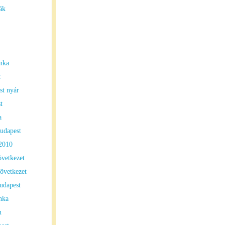
ák
nka
t
t nyár
t
a
udapest
2010
övetkezet
zövetkezet
udapest
nka
n