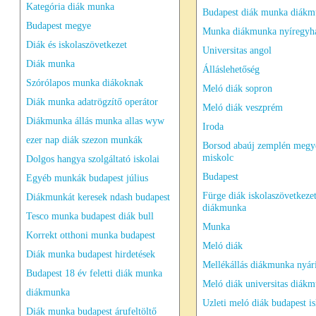
Kategória diák munka
Budapest diák munka diák
Budapest megye
Munka diákmunka nyíregyh
Diák és iskolaszövetkezet
Universitas angol
Diák munka
Álláslehetőség
Szórólapos munka diákoknak
Meló diák sopron
Diák munka adatrögzítő operátor
Meló diák veszprém
Diákmunka állás munka allas wyw
Iroda
ezer nap diák szezon munkák
Borsod abaúj zemplén megy
miskolc
Dolgos hangya szolgáltató iskolai
Budapest
Egyéb munkák budapest július
Fürge diák iskolaszövetkeze
Diákmunkát keresek ndash budapest
diákmunka
Tesco munka budapest diák bull
Munka
Korrekt otthoni munka budapest
Meló diák
Diák munka budapest hirdetések
Mellékállás diákmunka nyá
Budapest 18 év feletti diák munka
Meló diák universitas diák
diákmunka
Uzleti meló diák budapest is
Diák munka budapest árufeltöltő