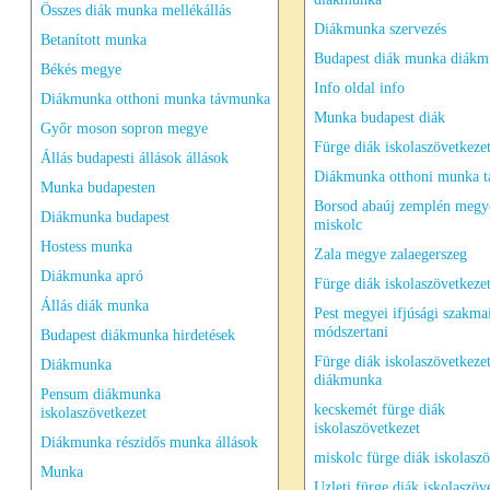
Összes diák munka mellékállás
Diákmunka szervezés
Betanított munka
Budapest diák munka diák
Békés megye
Info oldal info
Diákmunka otthoni munka távmunka
Munka budapest diák
Győr moson sopron megye
Fürge diák iskolaszövetkeze
Állás budapesti állások állások
Diákmunka otthoni munka 
Munka budapesten
Borsod abaúj zemplén megy
Diákmunka budapest
miskolc
Hostess munka
Zala megye zalaegerszeg
Diákmunka apró
Fürge diák iskolaszövetkezet
Állás diák munka
Pest megyei ifjúsági szakma
módszertani
Budapest diákmunka hirdetések
Fürge diák iskolaszövetkeze
Diákmunka
diákmunka
Pensum diákmunka
kecskemét fürge diák
iskolaszövetkezet
iskolaszövetkezet
Diákmunka részidős munka állások
miskolc fürge diák iskolaszö
Munka
Uzleti fürge diák iskolaszöv