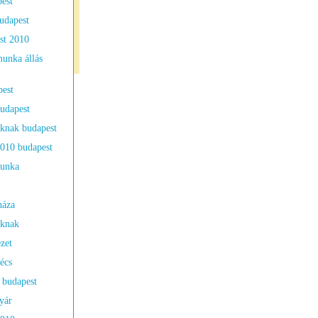
est
udapest
st 2010
unka állás
pest
udapest
knak budapest
010 budapest
munka
háza
oknak
zet
écs
 budapest
yár