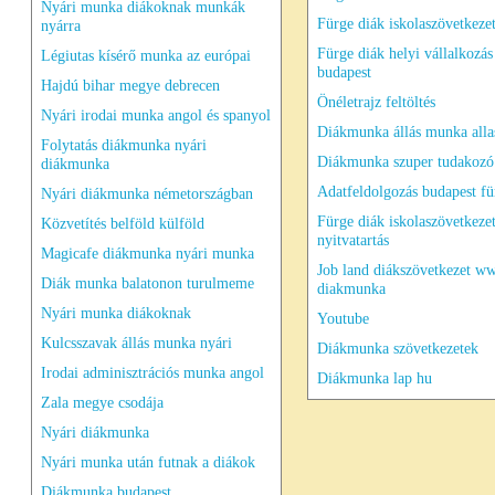
Nyári munka diákoknak munkák
Fürge diák iskolaszövetkeze
nyárra
Fürge diák helyi vállalkozás
Légiutas kísérő munka az európai
budapest
Hajdú bihar megye debrecen
Önéletrajz feltöltés
Nyári irodai munka angol és spanyol
Diákmunka állás munka all
Folytatás diákmunka nyári
Diákmunka szuper tudakozó
diákmunka
Adatfeldolgozás budapest fü
Nyári diákmunka németországban
Fürge diák iskolaszövetkeze
Közvetítés belföld külföld
nyitvatartás
Magicafe diákmunka nyári munka
Job land diákszövetkezet w
Diák munka balatonon turulmeme
diakmunka
Nyári munka diákoknak
Youtube
Kulcsszavak állás munka nyári
Diákmunka szövetkezetek
Irodai adminisztrációs munka angol
Diákmunka lap hu
Zala megye csodája
Nyári diákmunka
Nyári munka után futnak a diákok
Diákmunka budapest