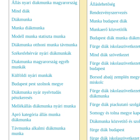
Állás nyari diakmunka magyarország
Álláslehetőség
Mind diák
Rendezvényszervezés
Diákmunka
Munka budapest diák
Munka diákmunka
Munkaerő közvetítők
Modell munka statiszta munka
Budapest diák munka diák
Diákmunka otthoni munka távmunka
Fürge diák iskolaszövetkeze
Székesfehérvár nyári diákmunkák
Mind diák szövetkezet
Diakmunka magyarország egyéb
Fürge diák iskolaszövetkeze
munkák
budapest
Külföldi nyári munkák
Borsod abaúj zemplén megy
miskolc
Budapest pest szolnok megye
Fürge diák iskolaszövetkeze
Diákmunka nyár nyelvtudás
diákmunka
pénzkeresés
Fürge diák piackutató szolgá
Mellékállás diákmunka nyári munka
Somogy és tolna megye kap
Apró kategória állás munka
diákmunka
Diákmunka közvetítő és szol
Távmunka alkalmi diákmunka
fürge diák budapest
munka
fürge diák iskolaszövetkezet