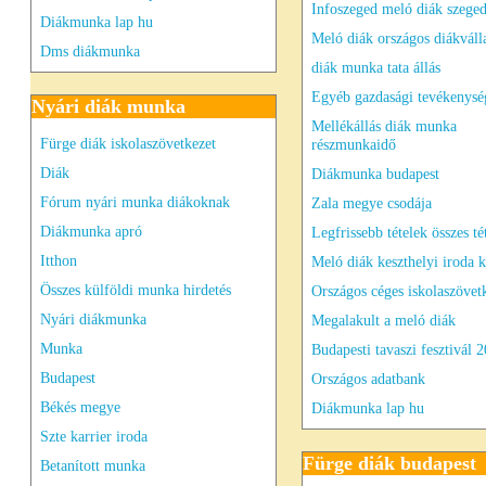
Infoszeged meló diák szeged
Diákmunka lap hu
Meló diák országos diákváll
Dms diákmunka
diák munka tata állás
Egyéb gazdasági tevékenysé
Nyári diák munka
Mellékállás diák munka
Fürge diák iskolaszövetkezet
részmunkaidő
Diák
Diákmunka budapest
Fórum nyári munka diákoknak
Zala megye csodája
Diákmunka apró
Legfrissebb tételek összes té
Itthon
Meló diák keszthelyi iroda k
Összes külföldi munka hirdetés
Országos céges iskolaszövet
Nyári diákmunka
Megalakult a meló diák
Munka
Budapesti tavaszi fesztivál 
Budapest
Országos adatbank
Békés megye
Diákmunka lap hu
Szte karrier iroda
Fürge diák budapest
Betanított munka