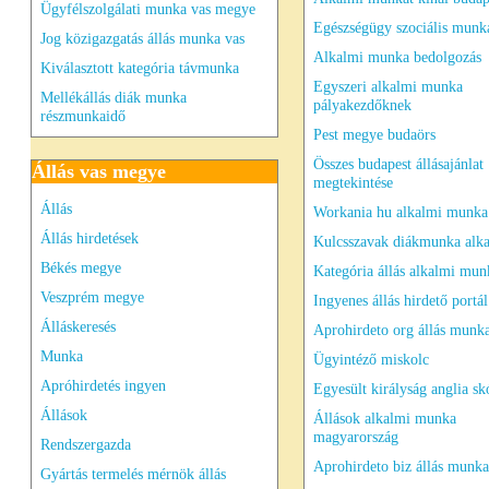
Ügyfélszolgálati munka vas megye
Egészségügy szociális munk
Jog közigazgatás állás munka vas
Alkalmi munka bedolgozás
Kiválasztott kategória távmunka
Egyszeri alkalmi munka
Mellékállás diák munka
pályakezdőknek
részmunkaidő
Pest megye budaörs
Összes budapest állásajánlat
Állás vas megye
megtekintése
Állás
Workania hu alkalmi munka
Állás hirdetések
Kulcsszavak diákmunka alk
Békés megye
Kategória állás alkalmi mun
Veszprém megye
Ingyenes állás hirdető portál
Álláskeresés
Aprohirdeto org állás munk
Munka
Ügyintéző miskolc
Apróhirdetés ingyen
Egyesült királyság anglia sk
Állások
Állások alkalmi munka
magyarország
Rendszergazda
Aprohirdeto biz állás munka
Gyártás termelés mérnök állás