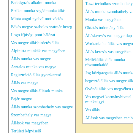
Bedolgozás alkalmi munka
Teszt technikus szombathely
Fizikai munka segédmunka állás
Állás munka szombathely v
Minta angol nyelvű motivációs
Munka vas megyében
Békés megye szabolcs szatmár bereg
Oktatás tudomány állás
Logo ifjúsági pont hálózat
Álláskeresés vas megye tlap
Vas megye álláshirdetés állás
Workania hu állás vas megy
Alpinista munkák vas megyében
Állás keresés vas megyében
Állás munka vas megye
Mellékállás diák munka
részmunkaidő
Asztalos munka vas megye
Jog közigazgatás állás munk
Regisztráció állás gyorskereső
hegesztő állás vas megye áll
Állás vas megye
Óvónői állás vas megyében
Vas megye állás állások munka
Vas megyei kormányhivatal
Fejér megye
munkaügyi
Állás munka szombathely vas megye
Vas állás
Szombathely vas megye
Állások vas megyében cnc b
Állások vas megyében
Területi képviselő