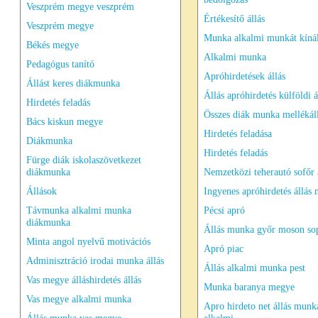
Veszprém megye veszprém
Értékesítő állás
Veszprém megye
Munka alkalmi munkát kíná
Békés megye
Alkalmi munka
Pedagógus tanító
Apróhirdetések állás
Állást keres diákmunka
Állás apróhirdetés külföldi á
Hirdetés feladás
Összes diák munka mellékál
Bács kiskun megye
Hirdetés feladása
Diákmunka
Hirdetés feladás
Fürge diák iskolaszövetkezet
diákmunka
Nemzetközi teherautó sofőr 
Állások
Ingyenes apróhirdetés állás
Távmunka alkalmi munka
Pécsi apró
diákmunka
Állás munka győr moson so
Minta angol nyelvű motivációs
Apró piac
Adminisztráció irodai munka állás
Állás alkalmi munka pest
Vas megye álláshirdetés állás
Munka baranya megye
Vas megye alkalmi munka
Apro hirdeto net állás munk