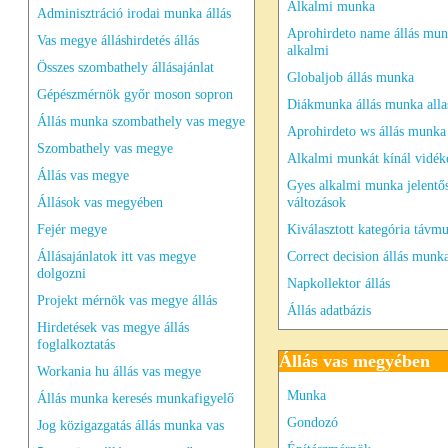
Alkalmi munka
Adminisztráció irodai munka állás
Aprohirdeto name állás mu
Vas megye álláshirdetés állás
alkalmi
Összes szombathely állásajánlat
Globaljob állás munka
Gépészmérnök győr moson sopron
Diákmunka állás munka all
Állás munka szombathely vas megye
Aprohirdeto ws állás munka
Szombathely vas megye
Alkalmi munkát kínál vidék
Állás vas megye
Gyes alkalmi munka jelentő
Állások vas megyében
változások
Fejér megye
Kiválasztott kategória távm
Állásajánlatok itt vas megye
Correct decision állás munk
dolgozni
Napkollektor állás
Projekt mérnök vas megye állás
Állás adatbázis
Hirdetések vas megye állás
foglalkoztatás
Állás vas megyében
Workania hu állás vas megye
Munka
Állás munka keresés munkafigyelő
Gondozó
Jog közigazgatás állás munka vas