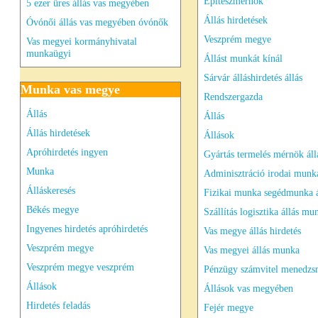
Építészmérnök
5 ezer üres állás vas megyében
Állás hirdetések
Óvónői állás vas megyében óvónők
Veszprém megye
Vas megyei kormányhivatal
munkaügyi
Állást munkát kínál
Sárvár álláshirdetés állás
Munka vas megye
Rendszergazda
Állás
Állás
Állás hirdetések
Állások
Apróhirdetés ingyen
Gyártás termelés mérnök áll
Munka
Adminisztráció irodai munka
Álláskeresés
Fizikai munka segédmunka á
Békés megye
Szállítás logisztika állás mu
Ingyenes hirdetés apróhirdetés
Vas megye állás hirdetés
Veszprém megye
Vas megyei állás munka
Veszprém megye veszprém
Pénzügy számvitel menedzs
Állások
Állások vas megyében
Hirdetés feladás
Fejér megye