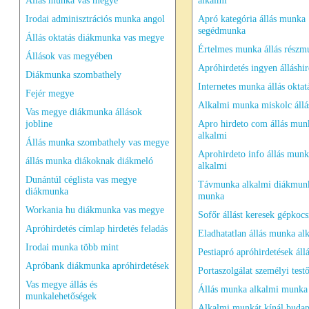
Állás munka vas megye
alkalmi
Irodai adminisztrációs munka angol
Apró kategória állás munka
segédmunka
Állás oktatás diákmunka vas megye
Értelmes munka állás részm
Állások vas megyében
Apróhirdetés ingyen álláshir
Diákmunka szombathely
Internetes munka állás oktat
Fejér megye
Alkalmi munka miskolc áll
Vas megye diákmunka állások
jobline
Apro hirdeto com állás mun
alkalmi
Állás munka szombathely vas megye
Aprohirdeto info állás mun
állás munka diákoknak diákmeló
alkalmi
Dunántúl céglista vas megye
Távmunka alkalmi diákmun
diákmunka
munka
Workania hu diákmunka vas megye
Sofőr állást keresek gépkocs
Apróhirdetés címlap hirdetés feladás
Eladhatatlan állás munka al
Irodai munka több mint
Pestiapró apróhirdetések áll
Apróbank diákmunka apróhirdetések
Portaszolgálat személyi test
Vas megye állás és
Állás munka alkalmi munka
munkalehetőségek
Alkalmi munkát kínál budap