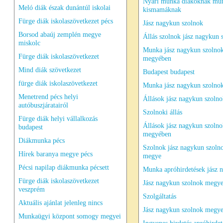
Nyári munka diákoknak mu
Meló diák észak dunántúl iskolai
kismamáknak
Fürge diák iskolaszövetkezet pécs
Jász nagykun szolnok
Borsod abaúj zemplén megye
Állás szolnok jász nagykun 
miskolc
Munka jász nagykun szolno
Fürge diák iskolaszövetkezet
megyében
Mind diák szövetkezet
Budapest budapest
fürge diák iskolaszövetkezet
Munka jász nagykun szolno
Menetrend pécs helyi
Állások jász nagykun szoln
autóbuszjáratairól
Szolnoki állás
Fürge diák helyi vállalkozás
Állások jász nagykun szoln
budapest
megyében
Diákmunka pécs
Szolnok jász nagykun szoln
Hírek baranya megye pécs
megye
Pécsi napilap diákmunka pécsett
Munka apróhirdetések jász 
Fürge diák iskolaszövetkezet
Jász nagykun szolnok megy
veszprém
Szolgáltatás
Aktuális ajánlat jelenleg nincs
Jász nagykun szolnok megye
Munkaügyi központ somogy megyei