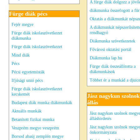
A fürge diák dolgozz a jöv
diákmunka összefogott a fü
Fürge diák pécs
Oktatás a diákmunkát népsze
Fejér megye
A diákmunkát népszerűsített
rendhagyó
Fürge diák iskolaszövetkezet
diákmunka
Diákmunka szövetkezetek
Fürge diák iskolaszövetkezet
Fővárosi oktatási portál
Mind diák
Diákmunka lap hu
Pécs
Fürge diák összeállította a
diákmunkások
Pécsi egyetemisták
Többet ér a munkád a djuice
Ifjúsági unió pécs
Fürge diák iskolaszövetkezet
kecskemét
Jász nagykun szolno
állás
Budapest diák munka diákmunkák
Aktuális munkák
Jász nagykun szolnok megy
álláshirdetés
Betanított fizikai munka
Jász nagykun szolnok megy
Veszprém megye veszprém
önkormányzata
Borsod abaúj zemplén megye