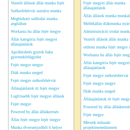
Vezetői állások állás munka fejér
Fejér megyei állás munka
állásajánlatok
Székesfehérvár asztalos munka
Állás állások munka munkal
Megbízható szállodai munka
angliában
Mellékállás diákmunka nyá
Workania hu állás fejér megye
Adminisztráció irodai munka
Állás kategória fejér megyei
Vezetői állások állás munka 
állásajánlatok
otthoni munka fejér megye á
Apróhirdetés gyerek baba
Workania hu állás fejér meg
gyermekfelügyelet
Állás kategória fejér megyei
Fejér megye megye
állásajánlatok
Diák munka szeged
Fejér megye székesfehérvár
Fejér megye székesfehérvár
Fejér megye megye
Állásajánlatok itt fejér megye
Diák munka szeged
Legfrissebb fejér megyei állások
Állásajánlatok itt fejér meg
Fejér megye
Powered by állás álláskeresé
Powered by állás álláskeresés
Fejér megye
Állás fejér megye fejér megye
Mérnök műszaki
Munka élversenyzőből 6 helyre
projektmenedzsment