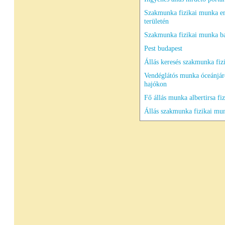
Szakmunka fizikai munka 
területén
Szakmunka fizikai munka b
Pest budapest
Állás keresés szakmunka fiz
Vendéglátós munka óceánjár
hajókon
Fő állás munka albertirsa fiz
Állás szakmunka fizikai mu