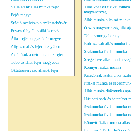
Vállalati hr állás munka fejér
Állás konnyu fizikai munka
magyarország
Fejér megye
Állás munka alkalmi munka
Stúdió nyelviskola székesfehérvár
Összes magyarország állásaj
Powered by állás álláskeresés
Tolna somogy baranya
Állás fejér megye fejér megye
Kulcsszavak állás munka fiz
Alig van állás fejér megyében
Szakmunka fizikai munka
Az állások a netre mennek fejér
Szegedlive állás munka sze
Több az állás fejér megyében
Könnyű fizikai munka
Oktatásszervező állások fejér
Kategóriák szakmunka fizik
Fizikai munka és segédmun
Állás munka diákmunka apró
Húsipari szak és betanított
Szakmunka fizikai munka m
Szakmunka fizikai munka n
Könnyű fizikai munka állás
Ingyenes állás hirdető portál