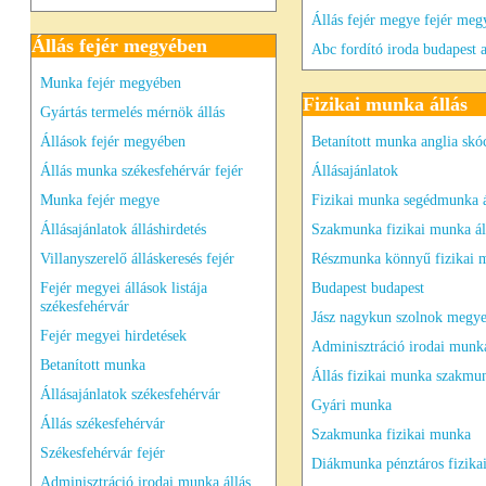
Állás fejér megye fejér meg
Állás fejér megyében
Abc fordító iroda budapest a
Munka fejér megyében
Fizikai munka állás
Gyártás termelés mérnök állás
Állások fejér megyében
Betanított munka anglia skó
Állás munka székesfehérvár fejér
Állásajánlatok
Munka fejér megye
Fizikai munka segédmunka á
Állásajánlatok álláshirdetés
Szakmunka fizikai munka ál
Villanyszerelő álláskeresés fejér
Részmunka könnyű fizikai 
Fejér megyei állások listája
Budapest budapest
székesfehérvár
Jász nagykun szolnok megy
Fejér megyei hirdetések
Adminisztráció irodai munk
Betanított munka
Állás fizikai munka szakmu
Állásajánlatok székesfehérvár
Gyári munka
Állás székesfehérvár
Szakmunka fizikai munka
Székesfehérvár fejér
Diákmunka pénztáros fizika
Adminisztráció irodai munka állás