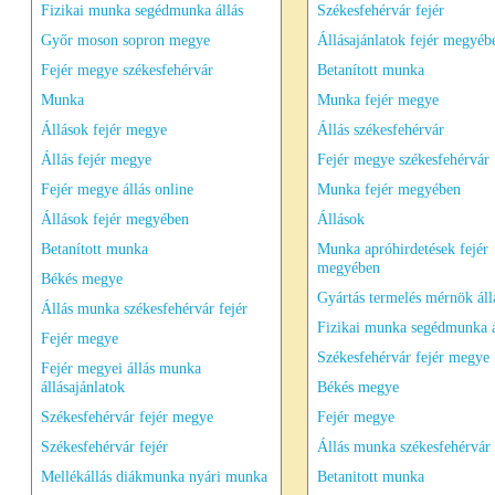
Fizikai munka segédmunka állás
Székesfehérvár fejér
Győr moson sopron megye
Állásajánlatok fejér megyéb
Fejér megye székesfehérvár
Betanított munka
Munka
Munka fejér megye
Állások fejér megye
Állás székesfehérvár
Állás fejér megye
Fejér megye székesfehérvár
Fejér megye állás online
Munka fejér megyében
Állások fejér megyében
Állások
Betanított munka
Munka apróhirdetések fejér
megyében
Békés megye
Gyártás termelés mérnök áll
Állás munka székesfehérvár fejér
Fizikai munka segédmunka á
Fejér megye
Székesfehérvár fejér megye
Fejér megyei állás munka
állásajánlatok
Békés megye
Székesfehérvár fejér megye
Fejér megye
Székesfehérvár fejér
Állás munka székesfehérvár 
Mellékállás diákmunka nyári munka
Betanitott munka