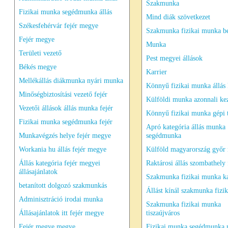
Szakmunka
Fizikai munka segédmunka állás
Mind diák szövetkezet
Székesfehérvár fejér megye
Szakmunka fizikai munka be
Fejér megye
Munka
Területi vezető
Pest megyei állások
Békés megye
Karrier
Mellékállás diákmunka nyári munka
Könnyű fizikai munka állás
Minőségbiztosítási vezető fejér
Külföldi munka azonnali ke
Vezetői állások állás munka fejér
Könnyű fizikai munka gépi t
Fizikai munka segédmunka fejér
Apró kategória állás munka
Munkavégzés helye fejér megye
segédmunka
Workania hu állás fejér megye
Külföld magyarország győr
Állás kategória fejér megyei
Raktárosi állás szombathely 
állásajánlatok
Szakmunka fizikai munka k
betanított dolgozó szakmunkás
Állást kínál szakmunka fizik
Adminisztráció irodai munka
Szakmunka fizikai munka
Állásajánlatok itt fejér megye
tiszaújváros
Fejér megye megye
Fizikai munka segédmunka