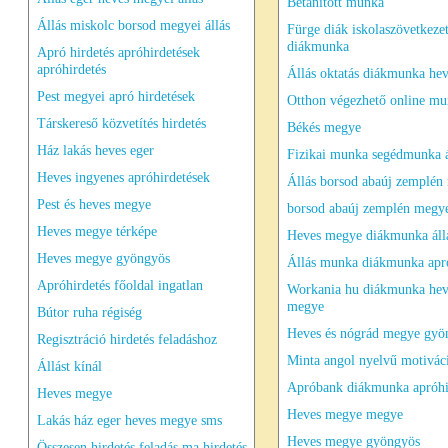
Betanított munka
Állás miskolc borsod megyei állás
Fürge diák iskolaszövetkeze
diákmunka
Apró hirdetés apróhirdetések
apróhirdetés
Állás oktatás diákmunka he
Pest megyei apró hirdetések
Otthon végezhető online m
Társkereső közvetítés hirdetés
Békés megye
Ház lakás heves eger
Fizikai munka segédmunka á
Heves ingyenes apróhirdetések
Állás borsod abaúj zemplén
Pest és heves megye
borsod abaúj zemplén megye
Heves megye térképe
Heves megye diákmunka áll
Heves megye gyöngyös
Állás munka diákmunka apró
Apróhirdetés főoldal ingatlan
Workania hu diákmunka hev
megye
Bútor ruha régiség
Heves és nógrád megye gyö
Regisztráció hirdetés feladáshoz
Minta angol nyelvű motivác
Állást kínál
Apróbank diákmunka apróhi
Heves megye
Heves megye megye
Lakás ház eger heves megye sms
Heves megye gyöngyös
Összesen hirdetés feladás ma hirdetés