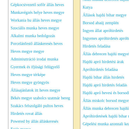
Gépkocsivezető sofőr állás heves
Kutya
Munkavégzés helye heves megye
Állások hajdú bihar megye
Workania hu állás heves megye
Borsod abaúj zemplén
Szociális munka heves megye
Ingyen állat apróhirdetés
Alkalmi munka bedolgozás
Ingyenes apróhirdetés apróh
Porcelánfestő álláskeresés heves
Hirdetés feladása
Heves megye megye
Állás debrecen hajdú megyei
Adminisztráció irodai munka
Hajdú apró hirdetési árak
Gyermek és ifjúsági felügyelő
Apróhirdetés feladása
Heves megye térképe
Hajdú bihar állás hirdetés
Heves megye gyöngyös
Hajdú apró hirdetés feladás
Állásajánlatok itt heves megye
Hajdú apró hevesi és borsod
Békés megye szabolcs szatmár bereg
Állás miskolc borsod megyei
Szakács felszolgáló pultos heves
Állás munka debrecen hajdú
Hirdetés rovat állás
Apróhirdetések hajdú bihar
Powered by állás álláskeresés
Gépelési munka azonnali ke