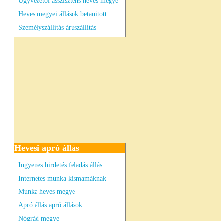
Ügyvezetői asszisztens heves megye
Heves megyei állások betanitott
Személyszállítás áruszállítás
Hevesi apró állás
Ingyenes hirdetés feladás állás
Internetes munka kismamáknak
Munka heves megye
Apró állás apró állások
Nógrád megye