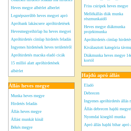
Friss csiripek heves megye
Heves megye albérlet alberlet
Mellékállás diák munka
Legnépszerűbb heves megyei apró
részmunkaidő
Apróbank lakáscsere apróhirdetések
Heves megye diákmunka
Hevesmegyeihirlap hu heves megyei
projektmunka
Apróhirdetés címlap hirdetés feladás
Apróhirdetés címlap hirdetés
Ingyenes hirdetések heves területéről
Kiválasztott kategória távm
Apróhirdetés macska eladó cicák
Diákmunka heves megye 14
kortól
15 millió alatt apróhirdetések
albérlet
Hajdú apró állás
Állás heves megye
Eladó
Debrecen
Munka heves megye
Ingyenes apróhirdetés állás
Hirdetés feladás
Állás debrecen hajdú megyei
Állás heves megye
Nyomdai kisegítő munka
Állást munkát kínál
Apró állás hajdú bihar apró 
Békés megye