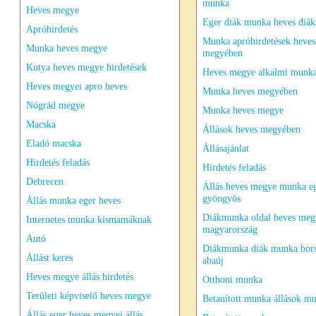
munka
Heves megye
Eger diák munka heves diá
Apróhirdetés
Munka apróhirdetések heves
Munka heves megye
megyében
Kutya heves megye hirdetések
Heves megye alkalmi munk
Heves megyei apro heves
Munka heves megyében
Nógrád megye
Munka heves megye
Macska
Állások heves megyében
Eladó macska
Állásajánlat
Hirdetés feladás
Hirdetés feladás
Debrecen
Állás heves megye munka e
gyöngyös
Állás munka eger heves
Diákmunka oldal heves meg
Internetes munka kismamáknak
magyarország
Autó
Diákmunka diák munka bor
Állást keres
abaúj
Heves megye állás hirdetés
Otthoni munka
Területi képviselő heves megye
Betanított munka állások m
Állás eger heves megyei állás