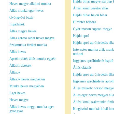
Hajdú bihar megye startlap 
Heves megye alkalmi munka
Állást kínál vezetői állás
Állás munka eger heves
Hajdú bihar hajdú bihar
Gyöngyösi bazár
Hirdetés feladás
Ingatlanok
Győr moson sopron megye
Állás megye heves
Hajdú apró
Állás keresö oldal heves megye
Hajdú apró apróhirdetés alk
Szakmunka fizikai munka
Internetes munka diák munk
Állás heves
otthoni
Apróhirdetés állás munka egyéb
Ingyenes apróhirdetés hajdú
Álláshirdetések
Állás oktatás
Állások
Hajdú apró apróhirdetés állá
Állások heves megyében
Ingyenes apróhirdetés apróh
Munka heves megyében
Állás miskolc borsod megyei
Eger heves
Állás eger heves megyei állá
Heves megye
Állást kínál szakmunka fizik
Állás heves megye munka eger
Kiegészítő munkát kínál hir
gyöngyös