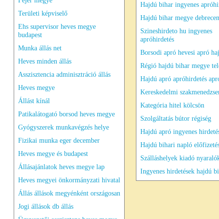
Fejér megye
Hajdú bihar ingyenes apróhi
Területi képviselő
Hajdú bihar megye debrece
Ehs supervisor heves megye
Szineshirdeto hu ingyenes
budapest
apróhirdetés
Munka állás net
Borsodi apró hevesi apró ha
Heves minden állás
Régió hajdú bihar megye tel
Asszisztencia adminisztráció állás
Hajdú apró apróhirdetés apr
Heves megye
Kereskedelmi szakmenedzser
Állást kínál
Kategória hitel kölcsön
Patikalátogató borsod heves megye
Szolgáltatás bútor régiség
Gyógyszerek munkavégzés helye
Hajdú apró ingyenes hirdetés
Fizikai munka eger december
Hajdú bihari napló előfizeté
Heves megye és budapest
Szálláshelyek kiadó nyaraló
Állásajánlatok heves megye lap
Ingyenes hirdetések hajdú b
Heves megyei önkormányzati hivatal
Állás állások megyénként országosan
Jogi állások db állás