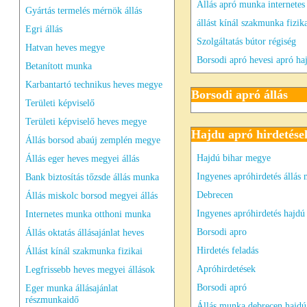
Állás apró munka internetes
Gyártás termelés mérnök állás
állást kínál szakmunka fizik
Egri állás
Szolgáltatás bútor régiség
Hatvan heves megye
Borsodi apró hevesi apró ha
Betanított munka
Karbantartó technikus heves megye
Borsodi apró állás
Területi képviselő
Területi képviselő heves megye
Hajdu apró hirdetése
Állás borsod abaúj zemplén megye
Hajdú bihar megye
Állás eger heves megyei állás
Ingyenes apróhirdetés állás
Bank biztosítás tőzsde állás munka
Debrecen
Állás miskolc borsod megyei állás
Ingyenes apróhirdetés hajdú
Internetes munka otthoni munka
Borsodi apro
Állás oktatás állásajánlat heves
Hirdetés feladás
Állást kínál szakmunka fizikai
Apróhirdetések
Legfrissebb heves megyei állások
Borsodi apró
Eger munka állásajánlat
részmunkaidő
Állás munka debrecen hajdú