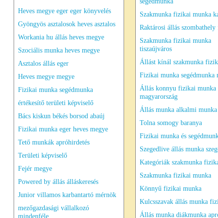
segédmunka
Heves megye eger eger könyvelés
Szakmunka fizikai munka k
Gyöngyös asztalosok heves asztalos
Raktárosi állás szombathely 
Workania hu állás heves megye
Szakmunka fizikai munka
tiszaújváros
Szociális munka heves megye
Állást kínál szakmunka fizik
Asztalos állás eger
Fizikai munka segédmunka
Heves megye megye
Állás konnyu fizikai munka
Fizikai munka segédmunka
magyarország
értékesítő területi képviselő
Állás munka alkalmi munka
Bács kiskun békés borsod abaúj
Tolna somogy baranya
Fizikai munka eger heves megye
Fizikai munka és segédmun
Tető munkák apróhirdetés
Szegedlive állás munka sze
Területi képviselő
Kategóriák szakmunka fizik
Fejér megye
Szakmunka fizikai munka
Powered by állás álláskeresés
Könnyű fizikai munka
Junior villamos karbantartó mérnök
Kulcsszavak állás munka fiz
mezőgazdasági vállalkozó
Állás munka diákmunka apró
mindenféle