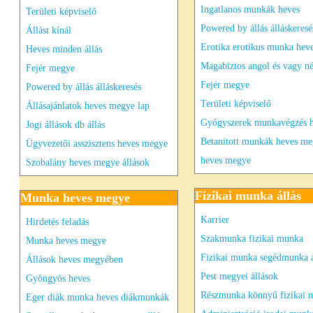
Ingatlanos munkák heves
Területi képviselő
Powered by állás álláskeresé
Állást kínál
Erotika erotikus munka hev
Heves minden állás
Magabiztos angol és vagy n
Fejér megye
Fejér megye
Powered by állás álláskeresés
Területi képviselő
Állásajánlatok heves megye lap
Gyógyszerek munkavégzés h
Jogi állások db állás
Betanitott munkák heves m
Ügyvezetői asszisztens heves megye
heves megye
Szobalány heves megye állások
Fizikai munka állás
Munka heves megye
Karrier
Hirdetés feladás
Szakmunka fizikai munka
Munka heves megye
Fizikai munka segédmunka á
Állások heves megyében
Pest megyei állások
Gyöngyös heves
Részmunka könnyű fizikai 
Eger diák munka heves diákmunkák