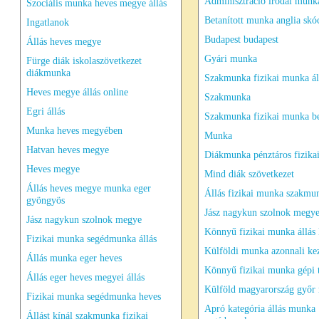
Adminisztráció irodai munk
Szociális munka heves megye állás
Betanított munka anglia skó
Ingatlanok
Budapest budapest
Állás heves megye
Gyári munka
Fürge diák iskolaszövetkezet
diákmunka
Szakmunka fizikai munka ál
Heves megye állás online
Szakmunka
Egri állás
Szakmunka fizikai munka be
Munka heves megyében
Munka
Hatvan heves megye
Diákmunka pénztáros fizika
Heves megye
Mind diák szövetkezet
Állás heves megye munka eger
Állás fizikai munka szakmu
gyöngyös
Jász nagykun szolnok megy
Jász nagykun szolnok megye
Könnyű fizikai munka állás
Fizikai munka segédmunka állás
Külföldi munka azonnali ke
Állás munka eger heves
Könnyű fizikai munka gépi t
Állás eger heves megyei állás
Külföld magyarország győr
Fizikai munka segédmunka heves
Apró kategória állás munka
Állást kínál szakmunka fizikai