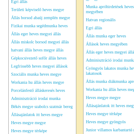
Egri állás
Munka apróhirdetések heves
Területi képviselő heves megye
megyében
Állás borsod abaúj zemplén megye
Hatvan regionális
Fizikai munka segédmunka heves
Egri állás
Állás eger heves megyei állás
Állás munka eger heves
Állás miskolc borsod megyei állás
Állások heves megyében
hatvani állás heves megye állás
Állás eger heves megyei állá
Gépkocsivezető sofőr állás heves
Adminisztráció irodai munk
Legfrissebb heves megyei állások
Gyöngyös lakatos munka he
lakatosok
Szociális munka heves megye
Állás munka diákmunka apró
Workania hu állás heves megye
Workania hu állás heves me
Porcelánfestő álláskeresés heves
Heves megye megye
Adminisztráció irodai munka
Állásajánlatok itt heves meg
Békés megye szabolcs szatmár bereg
Heves megye térképe
Állásajánlatok itt heves megye
Heves megye gyöngyös
Heves megye megye
Junior villamos karbantartó
Heves megye térképe