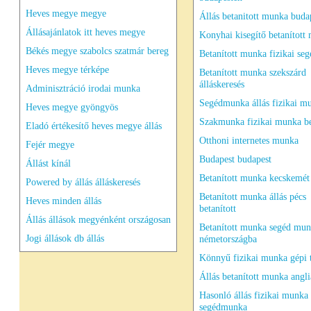
Heves megye megye
Állás betanitott munka buda
Állásajánlatok itt heves megye
Konyhai kisegítő betanított
Békés megye szabolcs szatmár bereg
Betanított munka fizikai s
Heves megye térképe
Betanított munka szekszárd
álláskeresés
Adminisztráció irodai munka
Segédmunka állás fizikai m
Heves megye gyöngyös
Szakmunka fizikai munka be
Eladó értékesítő heves megye állás
Otthoni internetes munka
Fejér megye
Budapest budapest
Állást kínál
Betanított munka kecskemét 
Powered by állás álláskeresés
Betanított munka állás pécs
Heves minden állás
betanított
Állás állások megyénként országosan
Betanított munka segéd mu
Jogi állások db állás
németországba
Könnyű fizikai munka gépi t
Állás betanított munka angl
Hasonló állás fizikai munka
segédmunka