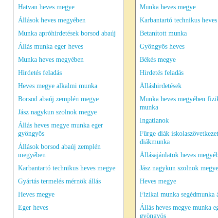
Hatvan heves megye
Munka heves megye
Állások heves megyében
Karbantartó technikus heve
Munka apróhirdetések borsod abaúj
Betanított munka
Állás munka eger heves
Gyöngyös heves
Munka heves megyében
Békés megye
Hirdetés feladás
Hirdetés feladás
Heves megye alkalmi munka
Álláshirdetések
Borsod abaúj zemplén megye
Munka heves megyében fizi
munka
Jász nagykun szolnok megye
Ingatlanok
Állás heves megye munka eger
gyöngyös
Fürge diák iskolaszövetkeze
diákmunka
Állások borsod abaúj zemplén
megyében
Állásajánlatok heves megyé
Karbantartó technikus heves megye
Jász nagykun szolnok megy
Gyártás termelés mérnök állás
Heves megye
Heves megye
Fizikai munka segédmunka á
Eger heves
Állás heves megye munka e
gyöngyös