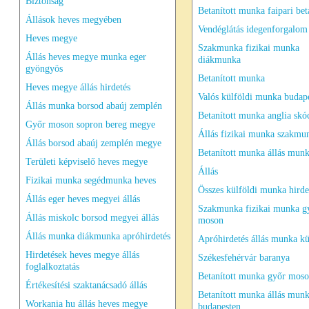
Biztonság
Betanított munka faipari bet
Állások heves megyében
Vendéglátás idegenforgalo
Heves megye
Szakmunka fizikai munka
Állás heves megye munka eger
diákmunka
gyöngyös
Betanított munka
Heves megye állás hirdetés
Valós külföldi munka budap
Állás munka borsod abaúj zemplén
Betanított munka anglia skó
Győr moson sopron bereg megye
Állás fizikai munka szakmu
Állás borsod abaúj zemplén megye
Betanított munka állás mun
Területi képviselő heves megye
Állás
Fizikai munka segédmunka heves
Összes külföldi munka hirde
Állás eger heves megyei állás
Szakmunka fizikai munka g
Állás miskolc borsod megyei állás
moson
Állás munka diákmunka apróhirdetés
Apróhirdetés állás munka kü
Hirdetések heves megye állás
Székesfehérvár baranya
foglalkoztatás
Betanított munka győr moso
Értékesítési szaktanácsadó állás
Betanított munka állás mun
Workania hu állás heves megye
budapesten