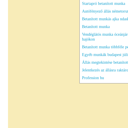
Startapró betanított munka
Autófényező állás németors
Betanított munkás ajka ndash
Betanított munka
Vendéglátós munka óceánjár
hajókon
Betanított munka többféle p
Egyéb munkák budapest júli
Állás megtekintése betanítot
Jelentkezés az állásra raktár
Profession hu