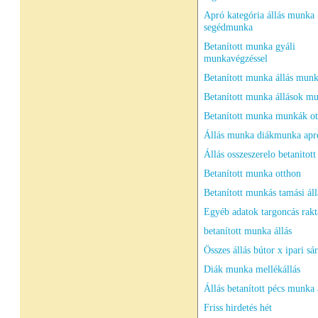
Apró kategória állás munka
segédmunka
Betanított munka gyáli
munkavégzéssel
Betanított munka állás munk
Betanított munka állások m
Betanított munka munkák ot
Állás munka diákmunka apró
Állás osszeszerelo betanitott
Betanított munka otthon
Betanított munkás tamási áll
Egyéb adatok targoncás rakt
betanított munka állás
Összes állás bútor x ipari sá
Diák munka mellékállás
Állás betanított pécs munka 
Friss hirdetés hét