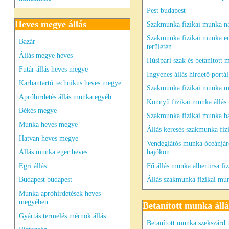
Pest budapest
Heves megye állás
Szakmunka fizikai munka n
Szakmunka fizikai munka 
Bazár
területén
Állás megye heves
Húsipari szak és betanított
Futár állás heves megye
Ingyenes állás hirdető portál
Karbantartó technikus heves megye
Szakmunka fizikai munka m
Apróhirdetés állás munka egyéb
Könnyű fizikai munka állás
Békés megye
Szakmunka fizikai munka b
Munka heves megye
Állás keresés szakmunka fiz
Hatvan heves megye
Vendéglátós munka óceánjár
Állás munka eger heves
hajókon
Egri állás
Fő állás munka albertirsa fiz
Budapest budapest
Állás szakmunka fizikai mu
Munka apróhirdetések heves
megyében
Betanított munka állá
Gyártás termelés mérnök állás
Betanított munka szekszárd 