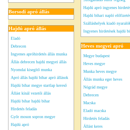
Hajdú apró ingyenes hirdetés
Borsodi apró állás
Hajdú bihari napló előfizeté
Szálláshelyek kiadó nyaraló
Hajdú apró állás
Ingyenes hirdetések hajdú b
Eladó
Heves megyei apró
Debrecen
Ingyenes apróhirdetés állás munka
Megye budapest
Állás debrecen hajdú megyei állás
Heves megye
Nyomdai kisegítő munka
Munka heves megye
Apró állás hajdú bihar apró állások
Állás munka eger heves
Hajdú bihar megye startlap kereső
Nógrád megye
Állást kínál vezetői állás
Debrecen
Hajdú bihar hajdú bihar
Macska
Hirdetés feladás
Eladó macska
Győr moson sopron megye
Hirdetés feladás
Hajdú apró
Állást keres