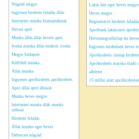
Nógrád megye
Lakás ház eger heves megye
Ingyenes hirdetés feladás állás
Heves megye
Internetes munka kismamáknak
Regisztráció hirdetés feladá
Hevesi apró
Apróbank lakáscsere apróhir
Munka állás állás hevesi apró
Hevesmegyeihirlap hu heve
Irodai munka állás miskolc irodai
Ingyenes hirdetések heves te
Megye budapest
Apróhirdetés címlap hirdetés
Külföldi munka
Apróhirdetés macska eladó 
Állás munka
albérlet
Ingyenes apróhirdetés apróhirdetés
15 millió alatt apróhirdetése
Apró állás apró állások
Munka heves megye
Internetes munka diák munka
otthoni
Hirdetés feladás
Állás munka eger heves
Debrecen nógrád