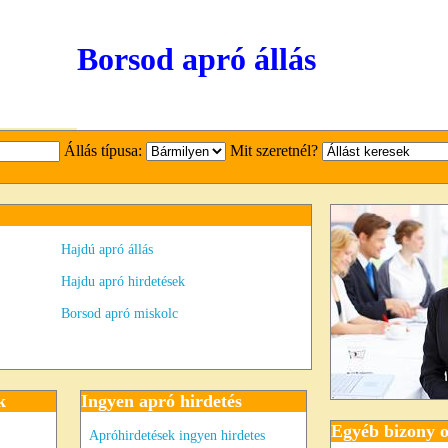
Borsod apró állás
Állás típusa:
Mit szeretnél?
Hajdú apró állás
Hajdu apró hirdetések
Borsod apró miskolc
k
Ingyen apró hirdetés
Egyéb bizony o
Apróhirdetések ingyen hirdetes