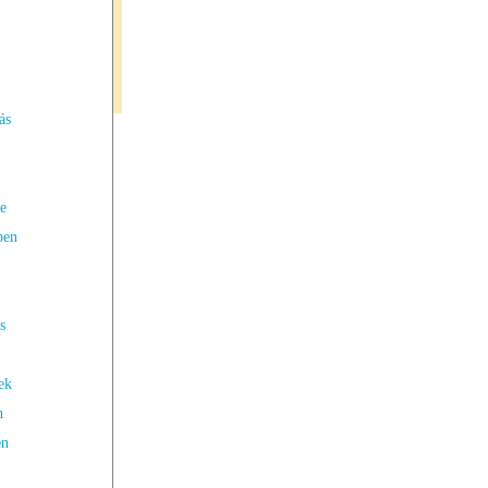
ás
e
ben
s
ek
n
en