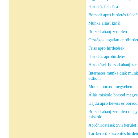
Hirdetés feladása
Borsodi apró hirdetés feladá
Munka állást kínál
Borsod abaúj zemplén
Országos ingatlan apróhirde
Friss apró hirdetések
Hirdetés apróhirdetés
Hirdetések borsod abaúj ze
Internetes munka diák munk
otthoni
Munka borsod megyében
Állás miskolc borsod megyei
Hajdú apró hevesi és borsod
Borsod abaúj zemplén megy
miskolc
Apróhirdetések xvii kerület
Társkereső közvetítés hirdet