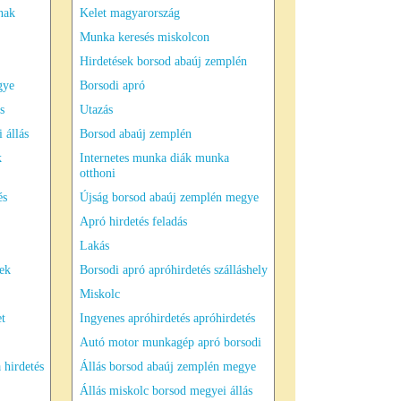
nak
Kelet magyarország
Munka keresés miskolcon
Hirdetések borsod abaúj zemplén
gye
Borsodi apró
s
Utazás
 állás
Borsod abaúj zemplén
k
Internetes munka diák munka
otthoni
és
Újság borsod abaúj zemplén megye
Apró hirdetés feladás
Lakás
sek
Borsodi apró apróhirdetés szálláshely
Miskolc
et
Ingyenes apróhirdetés apróhirdetés
Autó motor munkagép apró borsodi
 hirdetés
Állás borsod abaúj zemplén megye
Állás miskolc borsod megyei állás