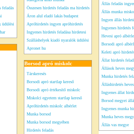
Állás feladás ingye
 feladás
Összesen hirdetés feladás ma hirdetés
Állás munka misko
si
Áron alul eladó lakás budapest
Ingyen állás hirdet
k üdülési
Apróhirdetés ingyen apróhirdetés
Ingyenes hirdetés f
ihar
Ingyenes hirdetés feladása hirdetesi
Hevesi apró albérle
Szálláshelyek kiadó nyaralók üdülési
Borsodi apró albérl
Apronet hu
Keleti apró hirdeté
Állat hirdetés felad
Borsod apró miskolc
Állások heves meg
Társkeresés
Munka hirdetés fel
Borsodi apró startlap kereső
Álláshirdetés heve
Borsodi apró értékesítő miskolc
Ingyenes állat hird
Miskolci egyetem startlap kereső
Borsod megyei áll
Apróhirdetés miskolc albérlet
Ingyenes munka hi
Munka borsod
Munka heves megy
Munka borsod megyében
Állás vas megye
Hirdetés feladás