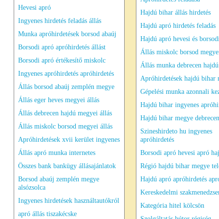
Hevesi apró
Hajdú bihar állás hirdetés
Ingyenes hirdetés feladás állás
Hajdú apró hirdetés feladás
Munka apróhirdetések borsod abaúj
Hajdú apró hevesi és borsod
Borsodi apró apróhirdetés állást
Állás miskolc borsod megyei
Borsodi apró értékesítő miskolc
Állás munka debrecen hajdú
Ingyenes apróhirdetés apróhirdetés
Apróhirdetések hajdú bihar
Állás borsod abaúj zemplén megye
Gépelési munka azonnali ke
Állás eger heves megyei állás
Hajdú bihar ingyenes apróhi
Állás debrecen hajdú megyei állás
Hajdú bihar megye debrece
Állás miskolc borsod megyei állás
Szineshirdeto hu ingyenes
Apróhirdetések xvii kerület ingyenes
apróhirdetés
Állás apró munka internetes
Borsodi apró hevesi apró ha
Összes bank bankügy állásajánlatok
Régió hajdú bihar megye tel
Borsod abaúj zemplén megye
Hajdú apró apróhirdetés apr
alsózsolca
Kereskedelmi szakmenedzser
Ingyenes hirdetések használtautókról
Kategória hitel kölcsön
apró állás tiszakécske
Szolgáltatás bútor régiség