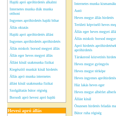
Hajdú apró apróhirdetés alkalmi
Internetes munka kismamák
Internetes munka diák munka
Autó
otthoni
Heves megye állás hirdetés
Ingyenes apróhirdetés hajdú bihar
Területi képviselő heves me
Állás oktatás
Állás eger heves megyei állá
Hajdú apró apróhirdetés állást
Állás miskolc borsod megyei
Ingyenes apróhirdetés apróhirdetés
Apró hirdetés apróhirdetése
Állás miskolc borsod megyei állás
apróhirdetés
Állás eger heves megyei állás
Társkereső közvetítés hirdet
Állást kínál szakmunka fizikai
Heves megye gyöngyös
Kiegészítő munkát kínál hirdetés
Heves megye térképe
Állás apró munka internetes
Heves ingyenes apróhirdeté
állást kínál szakmunka fizikai
Ház lakás heves eger
Szolgáltatás bútor régiség
Heves megye albérlet alberl
Borsodi apró hevesi apró hajdú
Állást kínál
Összesen hirdetés feladás ma
Hevesi apró állás
Bútor ruha régiség