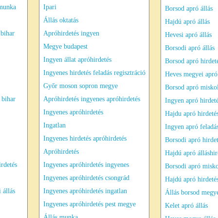
 munka
Ipari
Borsod apró állás
Állás oktatás
Hajdú apró állás
 bihar
Apróhirdetés ingyen
Hevesi apró állás
Megye budapest
Borsodi apró állás
Ingyen állat apróhirdetés
Borsod apró hirdet
Ingyenes hirdetés feladás regisztráció
Heves megyei apró
Győr moson sopron megye
Borsod apró misko
 bihar
Apróhirdetés ingyenes apróhirdetés
Ingyen apró hirdet
Ingyenes apróhirdetés
Hajdu apró hirdeté
Ingatlan
Ingyen apró feladá
Ingyenes hirdetés apróhirdetés
Borsodi apró hirde
Apróhirdetés
Hajdú apró álláshir
irdetés
Ingyenes apróhirdetés ingyenes
Borsodi apró misko
Ingyenes apróhirdetés csongrád
Hajdú apró hirdetés
 állás
Ingyenes apróhirdetés ingatlan
Állás borsod megy
Ingyenes apróhirdetés pest megye
Kelet apró állás
Állás munka