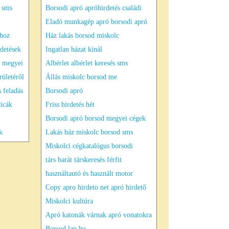
 sms
Borsodi apró apróhirdetés családi
Eladó munkagép apró borsodi apró
shoz
Ház lakás borsod miskolc
detések
Ingatlan házat kínál
s megyei
Albérlet albérlet keresés sms
rületéről
Állás miskolc borsod me
 feladás
Borsodi apró
cicák
Friss hirdetés hét
Borsodi apró borsod megyei cégek
k
Lakás ház miskolc borsod sms
Miskolci cégkatalógus borsodi
társ barát társkeresés férfit
használtautó és használt motor
Copy apro hirdeto net apró hirdető
Miskolci kultúra
Apró katonák várnak apró vonatokra
Borsod lap hu