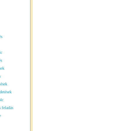
és
lc
és
sek
s
tések
detések
lc
 feladás
e