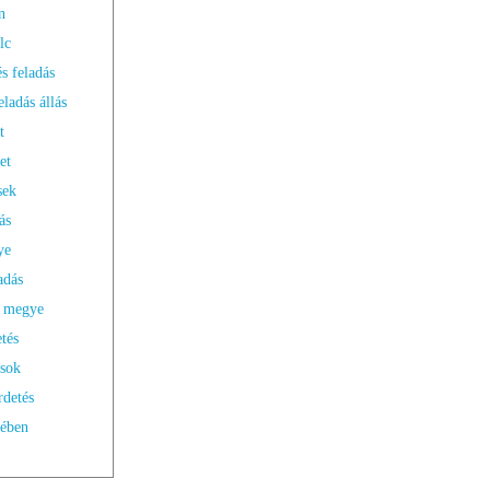
n
lc
és feladás
eladás állás
t
et
sek
ás
ye
adás
s megye
etés
ások
rdetés
ében