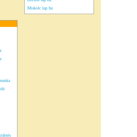
Miskolc lap hu
e
e
 munka
jdú
irdetés