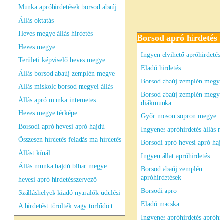
Munka apróhirdetések borsod abaúj
Állás oktatás
Heves megye állás hirdetés
Borsod apró hirdetés
Heves megye
Ingyen elvihető apróhirdetés
Területi képviselő heves megye
Eladó hirdetés
Állás borsod abaúj zemplén megye
Borsod abaúj zemplén megy
Állás miskolc borsod megyei állás
Borsod abaúj zemplén megy
Állás apró munka internetes
diákmunka
Heves megye térképe
Győr moson sopron megye
Borsodi apró hevesi apró hajdú
Ingyenes apróhirdetés állás
Összesen hirdetés feladás ma hirdetés
Borsodi apró hevesi apró ha
Állást kínál
Ingyen állat apróhirdetés
Állás munka hajdú bihar megye
Borsod abaúj zemplén
apróhirdetések
hevesi apró hirdetésszervező
Borsodi apro
Szálláshelyek kiadó nyaralók üdülési
Eladó macska
A hirdetést törölték vagy törlődött
Ingyenes apróhirdetés apróh