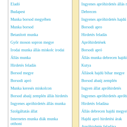
Eladó
Ingyenes apróhirdetés állás
Budapest
Debrecen
Munka borsod megyében
Ingyenes apróhirdetés hajdú
Munka borsod
Borsodi apro
Betanított munka
Hirdetés feladás
Győr moson sopron megye
Apróhirdetések
Irodai munka állás miskolc irodai
Borsodi apró
Állás munka
Állás munka debrecen hajdú
Hirdetés feladás
Kutya
Borsod megye
Állások hajdú bihar megye
Borsodi apró
Borsod abaúj zemplén
Munka keresés miskolcon
Ingyen állat apróhirdetés
Borsod abaúj zemplén állás hirdetés
Ingyenes apróhirdetés apróh
Ingyenes apróhirdetés állás munka
Hirdetés feladása
Szolgáltatás állat
Állás debrecen hajdú megyei
Internetes munka diák munka
Hajdú apró hirdetési árak
otthoni
Apróhirdetés feladása