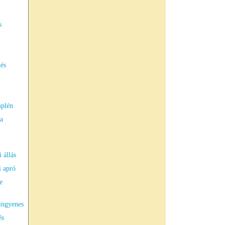
s
tés
mplén
a
 állás
i apró
e
 ingyenes
és