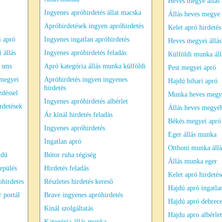
Heves megye állás
Ingyenes apróhirdetés állat macska
Állás heves megye
Apróhirdetések ingyen apróhirdetés
Kelet apró hirdetés
i apró
Ingyenes ingatlan apróhirdetés
Heves megyei állás
 állás
Ingyenes apróhirdetés feladás
Külföldi munka áll
 sms
Apró kategória állás munka külföldi
Pest megyei apró
 megyei
Apróhirdetés ingyen ingyenes
Hajdú bihari apró
hirdetés
zdéssel
Munka heves megy
Ingyenes apróhirdetés albérlet
rdetések
Állás heves megyé
Ár kínál hirdetés feladás
n
Békés megyei apró
Ingyenes apróhirdetés
Eger állás munka
Ingatlan apró
Otthoni munka állá
jdú
Bútor ruha régiség
Állás munka eger
epülés
Hirdetés feladás
Kelet apró hirdetés
ohirdetes
Részletes hirdetés kereső
Hajdú apró ingatla
 portál
Brave ingyenes apróhirdetés
Hajdú apró debrec
Kínál szolgáltatás
Hajdu apro albérlet
Kategória állás munka