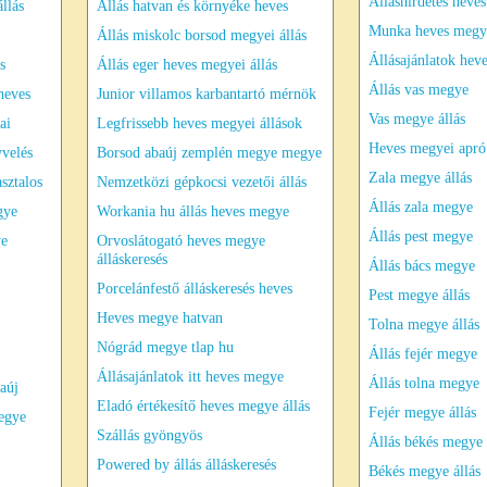
Álláshirdetés heve
llás
Állás hatvan és környéke heves
Munka heves megy
Állás miskolc borsod megyei állás
Állásajánlatok hev
s
Állás eger heves megyei állás
Állás vas megye
heves
Junior villamos karbantartó mérnök
Vas megye állás
ai
Legfrissebb heves megyei állások
Heves megyei apró
velés
Borsod abaúj zemplén megye megye
Zala megye állás
sztalos
Nemzetközi gépkocsi vezetői állás
Állás zala megye
gye
Workania hu állás heves megye
Állás pest megye
ye
Orvoslátogató heves megye
álláskeresés
Állás bács megye
Porcelánfestő álláskeresés heves
Pest megye állás
Heves megye hatvan
Tolna megye állás
Nógrád megye tlap hu
Állás fejér megye
Állásajánlatok itt heves megye
Állás tolna megye
aúj
Eladó értékesítő heves megye állás
Fejér megye állás
egye
Szállás gyöngyös
Állás békés megye
Powered by állás álláskeresés
Békés megye állás