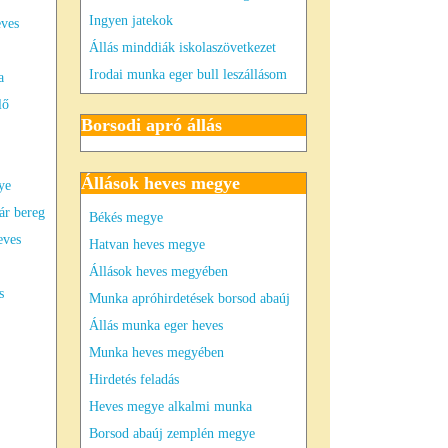
Ingyen jatekok
eves
Állás minddiák iskolaszövetkezet
Irodai munka eger bull leszállásom
a
lő
Borsodi apró állás
Állások heves megye
ye
ár bereg
Békés megye
eves
Hatvan heves megye
Állások heves megyében
s
Munka apróhirdetések borsod abaúj
Állás munka eger heves
Munka heves megyében
Hirdetés feladás
Heves megye alkalmi munka
Borsod abaúj zemplén megye