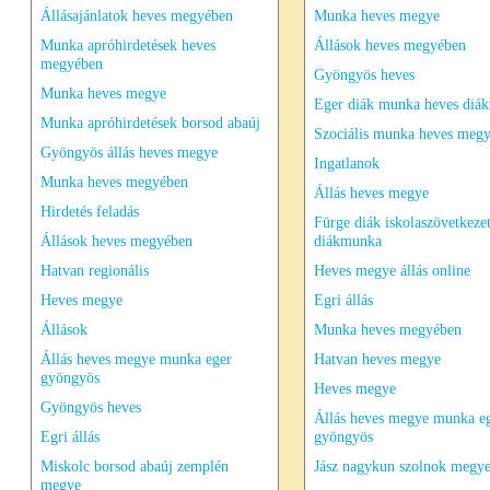
Állásajánlatok heves megyében
Munka heves megye
Munka apróhirdetések heves
Állások heves megyében
megyében
Gyöngyös heves
Munka heves megye
Eger diák munka heves diá
Munka apróhirdetések borsod abaúj
Szociális munka heves megy
Gyöngyös állás heves megye
Ingatlanok
Munka heves megyében
Állás heves megye
Hirdetés feladás
Fürge diák iskolaszövetkeze
Állások heves megyében
diákmunka
Hatvan regionális
Heves megye állás online
Heves megye
Egri állás
Állások
Munka heves megyében
Állás heves megye munka eger
Hatvan heves megye
gyöngyös
Heves megye
Gyöngyös heves
Állás heves megye munka e
Egri állás
gyöngyös
Miskolc borsod abaúj zemplén
Jász nagykun szolnok megy
megye