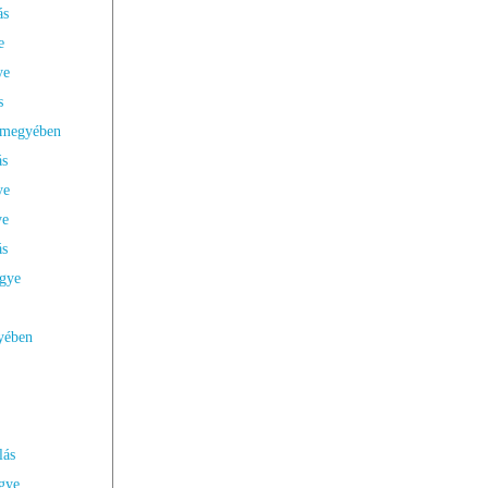
ás
e
ye
s
s megyében
ás
ye
ye
ás
gye
yében
lás
gye