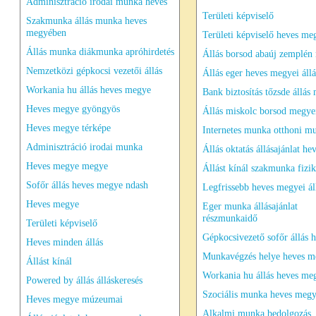
Adminisztráció irodai munka heves
Területi képviselő
Szakmunka állás munka heves
megyében
Területi képviselő heves me
Állás munka diákmunka apróhirdetés
Állás borsod abaúj zemplén
Nemzetközi gépkocsi vezetői állás
Állás eger heves megyei állá
Workania hu állás heves megye
Bank biztosítás tőzsde állás
Heves megye gyöngyös
Állás miskolc borsod megyei
Heves megye térképe
Internetes munka otthoni m
Adminisztráció irodai munka
Állás oktatás állásajánlat he
Heves megye megye
Állást kínál szakmunka fizik
Sofőr állás heves megye ndash
Legfrissebb heves megyei ál
Heves megye
Eger munka állásajánlat
részmunkaidő
Területi képviselő
Gépkocsivezető sofőr állás 
Heves minden állás
Munkavégzés helye heves m
Állást kínál
Workania hu állás heves me
Powered by állás álláskeresés
Szociális munka heves meg
Heves megye múzeumai
Alkalmi munka bedolgozás