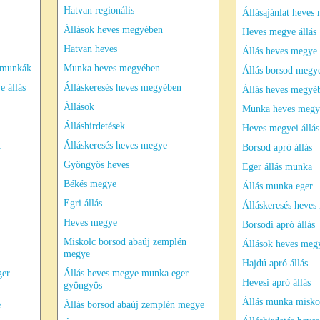
Hatvan regionális
Állásajánlat heves
Állások heves megyében
Heves megye állás
Hatvan heves
Állás heves megye
kmunkák
Munka heves megyében
Állás borsod megy
e állás
Álláskeresés heves megyében
Állás heves megyé
Állások
Munka heves megy
Álláshirdetések
Heves megyei állás
t
Álláskeresés heves megye
Borsod apró állás
Gyöngyös heves
Eger állás munka
Békés megye
Állás munka eger
Egri állás
Álláskeresés heves
Heves megye
Borsodi apró állás
Miskolc borsod abaúj zemplén
Állások heves meg
megye
Hajdú apró állás
ger
Állás heves megye munka eger
Hevesi apró állás
gyöngyös
Állás munka misko
e
Állás borsod abaúj zemplén megye