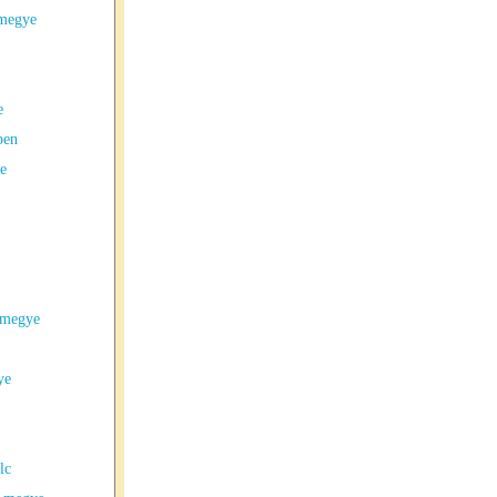
 megye
e
ben
e
 megye
ye
lc