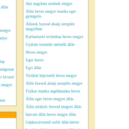
Jász nagykun szolnok megye
 állás
Állás heves megye munka eger
gyöngyös
Állások borsod abaúj zemplén
megyében
s megye
Karbantartó technikus heves megye
elye
Gyártás termelés mérnök állás
Heves megye
Eger heves
lap
Egri állás
rszágosan
Területi képviselő heves megye
 hivatal
Állás borsod abaúj zemplén megye
es megye
Fizikai munka segédmunka heves
Állás eger heves megyei állás
tott
Állás miskolc borsod megyei állás
hatvani állás heves megye állás
Gépkocsivezető sofőr állás heves