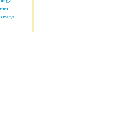
s megye
ében
es megye