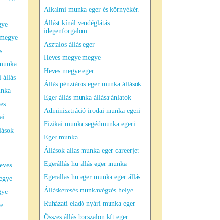
Alkalmi munka eger és környékén
Állást kínál vendéglátás
gye
idegenforgalom
 megye
Asztalos állás eger
s
Heves megye megye
 munka
Heves megye eger
 állás
Állás pénztáros eger munka állások
unka
Eger állás munka állásajánlatok
ves
Adminisztráció irodai munka egeri
ai
Fizikai munka segédmunka egeri
lások
Eger munka
Állások allas munka eger careerjet
Egerállás hu állás eger munka
heves
Egerallas hu eger munka eger állás
egye
Álláskeresés munkavégzés helye
gye
Ruházati eladó nyári munka eger
ye
Összes állás borszalon kft eger