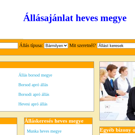
Állásajánlat heves megye
Állás típusa:
Mit szeretnél?
Állás borsod megye
Borsod apró állás
Borsodi apró állás
Hevesi apró állás
Álláskeresés heves megye
Egyéb bizony o
Munka heves megye