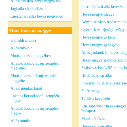
Állásajánlatok heves megye lap
Porcelánfestő álláskeresés h
Jogi állások db állás
Heves megye megye
Énektanári állás heves megyében
Adminisztráció irodai munk
Gyermek és ifjúsági felügye
Állás borsod megye
Heves megye térképe
Külföldi munka
Heves megye gyöngyös
Állás miskolc
Állásajánlatok itt heves meg
Munka borsod megyében
Békés megye szabolcs szatm
Állások borsod abaúj zemplén
Szakács felszolgáló pultos h
megyében
Hirdetés rovat állás
Munka borsod abaúj zemplén
megyében
Powered by állás álláskeresé
Állást munkát kínál
Fejér megye
Lakatos borsod abaúj zemplén
Területi képviselő
megye
Ehs supervisor heves megye
Állások borsod abaúj zemplén
budapest
megye
Munka állás net
Állás munka
Heves minden állás