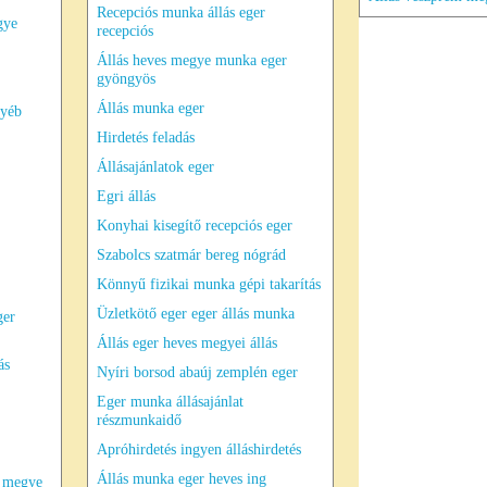
Recepciós munka állás eger
gye
recepciós
Állás heves megye munka eger
gyöngyös
Állás munka eger
gyéb
Hirdetés feladás
Állásajánlatok eger
Egri állás
Konyhai kisegítő recepciós eger
Szabolcs szatmár bereg nógrád
Könnyű fizikai munka gépi takarítás
Üzletkötő eger eger állás munka
ger
Állás eger heves megyei állás
ás
Nyíri borsod abaúj zemplén eger
Eger munka állásajánlat
részmunkaidő
Apróhirdetés ingyen álláshirdetés
Állás munka eger heves ing
s megye