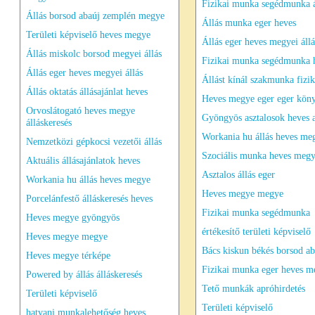
Fizikai munka segédmunka á
Állás borsod abaúj zemplén megye
Állás munka eger heves
Területi képviselő heves megye
Állás eger heves megyei állá
Állás miskolc borsod megyei állás
Fizikai munka segédmunka 
Állás eger heves megyei állás
Állást kínál szakmunka fizik
Állás oktatás állásajánlat heves
Heves megye eger eger köny
Orvoslátogató heves megye
Gyöngyös asztalosok heves a
álláskeresés
Workania hu állás heves me
Nemzetközi gépkocsi vezetői állás
Szociális munka heves meg
Aktuális állásajánlatok heves
Asztalos állás eger
Workania hu állás heves megye
Heves megye megye
Porcelánfestő álláskeresés heves
Fizikai munka segédmunka
Heves megye gyöngyös
értékesítő területi képviselő
Heves megye megye
Bács kiskun békés borsod ab
Heves megye térképe
Fizikai munka eger heves m
Powered by állás álláskeresés
Tető munkák apróhirdetés
Területi képviselő
Területi képviselő
hatvani munkalehetőség heves