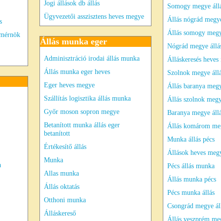
Jogi állások db állás
Somogy megye áll
Ügyvezetői asszisztens heves megye
Állás nógrád megy
s
Állás somogy meg
 mérnök
Állás munka eger
Nógrád megye állá
Adminisztráció irodai állás munka
Álláskeresés heve
Állás munka eger heves
Szolnok megye áll
Eger heves megye
Állás baranya meg
Szállítás logisztika állás munka
Állás szolnok meg
Győr moson sopron megye
Baranya megye áll
Betanított munka állás eger
Állás komárom me
betanított
Munka állás pécs
Értékesítő állás
Állások heves meg
Munka
a
Pécs állás munka
Allas munka
Állás munka pécs
Állás oktatás
Pécs munka állás
Otthoni munka
Csongrád megye ál
Álláskereső
Állás veszprém me