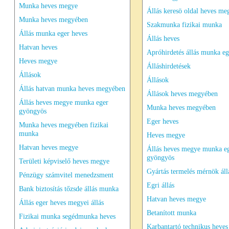
Munka heves megye
Állás keresö oldal heves me
Munka heves megyében
Szakmunka fizikai munka
Állás munka eger heves
Állás heves
Hatvan heves
Apróhirdetés állás munka e
Heves megye
Álláshirdetések
Állások
Állások
Állás hatvan munka heves megyében
Állások heves megyében
Állás heves megye munka eger
Munka heves megyében
gyöngyös
Eger heves
Munka heves megyében fizikai
munka
Heves megye
Hatvan heves megye
Állás heves megye munka e
gyöngyös
Területi képviselő heves megye
Gyártás termelés mérnök áll
Pénzügy számvitel menedzsment
Egri állás
Bank biztosítás tőzsde állás munka
Hatvan heves megye
Állás eger heves megyei állás
Betanított munka
Fizikai munka segédmunka heves
Karbantartó technikus heve