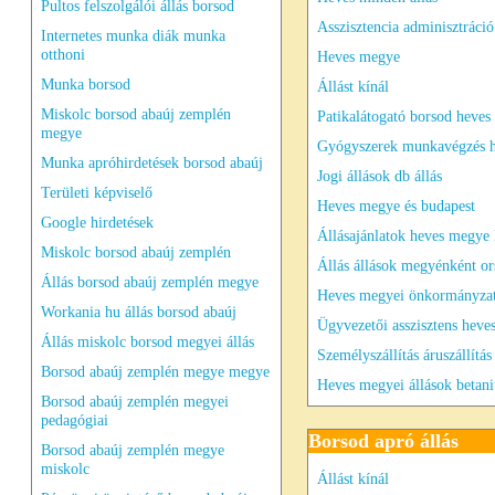
Pultos felszolgálói állás borsod
Asszisztencia adminisztráció
Internetes munka diák munka
otthoni
Heves megye
Munka borsod
Állást kínál
Miskolc borsod abaúj zemplén
Patikalátogató borsod heve
megye
Gyógyszerek munkavégzés h
Munka apróhirdetések borsod abaúj
Jogi állások db állás
Területi képviselő
Heves megye és budapest
Google hirdetések
Állásajánlatok heves megye 
Miskolc borsod abaúj zemplén
Állás állások megyénként o
Állás borsod abaúj zemplén megye
Heves megyei önkormányzati
Workania hu állás borsod abaúj
Ügyvezetői asszisztens hev
Állás miskolc borsod megyei állás
Személyszállítás áruszállítás
Borsod abaúj zemplén megye megye
Heves megyei állások betani
Borsod abaúj zemplén megyei
pedagógiai
Borsod apró állás
Borsod abaúj zemplén megye
miskolc
Állást kínál