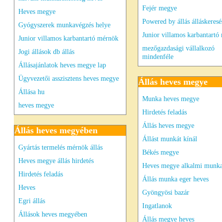
Fejér megye
Heves megye
Powered by állás álláskeresé
Gyógyszerek munkavégzés helye
Junior villamos karbantartó
Junior villamos karbantartó mérnök
mezőgazdasági vállalkozó
Jogi állások db állás
mindenféle
Állásajánlatok heves megye lap
Ügyvezetői asszisztens heves megye
Állás heves megye
Állása hu
Munka heves megye
heves megye
Hirdetés feladás
Állás heves megye
Állás heves megyében
Állást munkát kínál
Gyártás termelés mérnök állás
Békés megye
Heves megye állás hirdetés
Heves megye alkalmi munk
Hirdetés feladás
Állás munka eger heves
Heves
Gyöngyösi bazár
Egri állás
Ingatlanok
Állások heves megyében
Állás megye heves