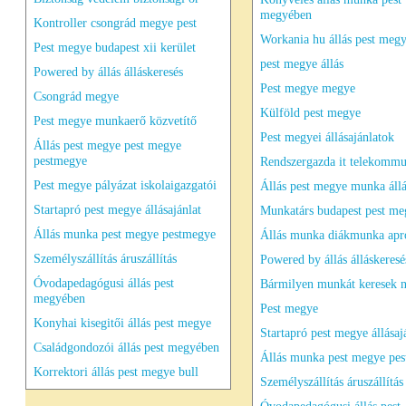
megyében
Kontroller csongrád megye pest
Workania hu állás pest meg
Pest megye budapest xii kerület
pest megye állás
Powered by állás álláskeresés
Pest megye megye
Csongrád megye
Külföld pest megye
Pest megye munkaerő közvetítő
Pest megyei állásajánlatok
Állás pest megye pest megye
pestmegye
Rendszergazda it telekommu
Pest megye pályázat iskolaigazgatói
Állás pest megye munka áll
Startapró pest megye állásajánlat
Munkatárs budapest pest me
Állás munka pest megye pestmegye
Állás munka diákmunka apró
Személyszállítás áruszállítás
Powered by állás álláskeresé
Óvodapedagógusi állás pest
Bármilyen munkát keresek 
megyében
Pest megye
Konyhai kisegitői állás pest megye
Startapró pest megye állásaj
Családgondozói állás pest megyében
Állás munka pest megye pe
Korrektori állás pest megye bull
Személyszállítás áruszállítás