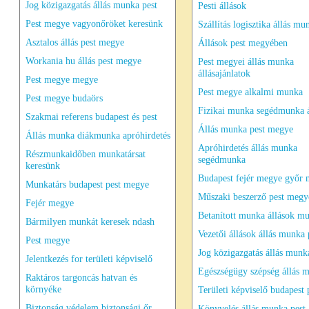
Jog közigazgatás állás munka pest
Pesti állások
Pest megye vagyonőröket keresünk
Szállítás logisztika állás mu
Asztalos állás pest megye
Állások pest megyében
Workania hu állás pest megye
Pest megyei állás munka
állásajánlatok
Pest megye megye
Pest megye alkalmi munka
Pest megye budaörs
Fizikai munka segédmunka á
Szakmai referens budapest és pest
Állás munka pest megye
Állás munka diákmunka apróhirdetés
Apróhirdetés állás munka
Részmunkaidőben munkatársat
segédmunka
keresünk
Budapest fejér megye győr
Munkatárs budapest pest megye
Műszaki beszerző pest megye
Fejér megye
Betanított munka állások m
Bármilyen munkát keresek ndash
Vezetői állások állás munka 
Pest megye
Jog közigazgatás állás munk
Jelentkezés for területi képviselő
Egészségügy szépség állás 
Raktáros targoncás hatvan és
környéke
Területi képviselő budapest 
Biztonság védelem biztonsági őr
Könyvelés állás munka pest