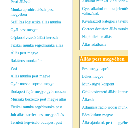
Alkalmi munkát kínál vidék
Pesti állások
Gyes alkalmi munka jelentő
Munka apróhirdetések pest
változások
megyében
Kiválasztott kategória távm
Szállítás logisztika állás munka
Correct decision állás munk
Gyál pest megye
Napkollektor állás
Gépkocsivezető állást keresek
Állás adatbázis
Fizikai munka segédmunka állás
Állás pest megye
Állás pest megyében
Raktáros munkatárs
Pest
Pest megye apró
Állás munka pest megye
Békés megye
Győr moson sopron megye
Munkaügyi központ
Budapest fejér megye győr moson
Gépkocsivezető állást keres
Műszaki beszerző pest megye állás
Állások
Fizikai munka segédmunka pest
Adminisztráció irodai munka
Job állás karrier pest megye állás
Bács kiskun megye
Területi képviselő budapest pest
Állásajánlatok pest megyéb