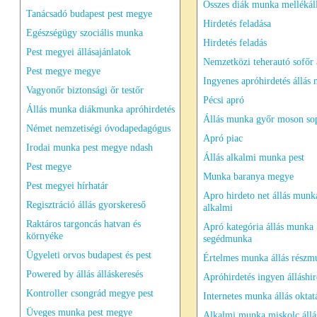
Összes diák munka mellékál
Tanácsadó budapest pest megye
Hirdetés feladása
Egészségügy szociális munka
Hirdetés feladás
Pest megyei állásajánlatok
Nemzetközi teherautó sofőr 
Pest megye megye
Ingyenes apróhirdetés állás
Vagyonőr biztonsági őr testőr
Pécsi apró
Állás munka diákmunka apróhirdetés
Állás munka győr moson so
Német nemzetiségi óvodapedagógus
Apró piac
Irodai munka pest megye ndash
Állás alkalmi munka pest
Pest megye
Munka baranya megye
Pest megyei hírhatár
Apro hirdeto net állás munk
Regisztráció állás gyorskereső
alkalmi
Raktáros targoncás hatvan és
Apró kategória állás munka
környéke
segédmunka
Ügyeleti orvos budapest és pest
Értelmes munka állás részm
Powered by állás álláskeresés
Apróhirdetés ingyen álláshir
Kontroller csongrád megye pest
Internetes munka állás oktat
Üveges munka pest megye
Alkalmi munka miskolc áll