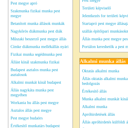
Pest megye
Pest megye apró
Területi képviselő
Szakmunka fizikai munka pest
megye
Jelentkezés for területi képv
Betanított munka állások munkák
Startapró pest megye állásaj
Nagykőrös diákmunka pest diák
szállás építőipari munkások
Műszaki beszerző pest megye állás
Állás munka pest megye pe
Címke diákmunka mellékállás nyári
Portálon kereshetők a pest 
Fizikai munka segédmunka pest
Alkalmi munka állás
Állást kínál szakmunka fizikai
Budapest asztalos munka pest
Oktatás alkalmi munka
asztalosok
Állás oktatás alkalmi munka
Alkalmi munkát kínál budapest
bedolgozás
Állás nagykáta munka pest
Értékesítő állás
megyében
Munka alkalmi munkát kíná
Workania hu állás pest megye
Alkalmi munka
Asztalos állás pest megye
Apróhirdetések állás
Pest megye budaörs
Állás apróhirdetés külföldi á
Értékesítő munkatárs budapest