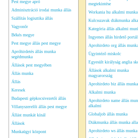
Pest megye apró
megtekintése
Adminisztráció irodai munka állás
Workania hu alkalmi munka
Szállítás logisztika állás
Kulcsszavak diákmunka alk
Vagyonőr
Kategória állás alkalmi mun
Békés megye
Ingyenes állás hirdető portál
Pest megye állás pest megye
Aprohirdeto org állás munk
Apróhirdetés állás munka
Ügyintéző miskolc
segédmunka
Egyesült királyság anglia sk
Állások pest megyében
Állások alkalmi munka
Állás munka
magyarország
Állás
Aprohirdeto biz állás munka
Keresek
Alkalmi munka
Budapesti gépkocsivezetői állás
Aprohirdeto name állás mu
alkalmi
Villanyszerelői állás pest megye
Globaljob állás munka
Állást munkát kínál
Diákmunka állás munka all
Állások
Aprohirdeto ws állás munka
Munkaügyi központ