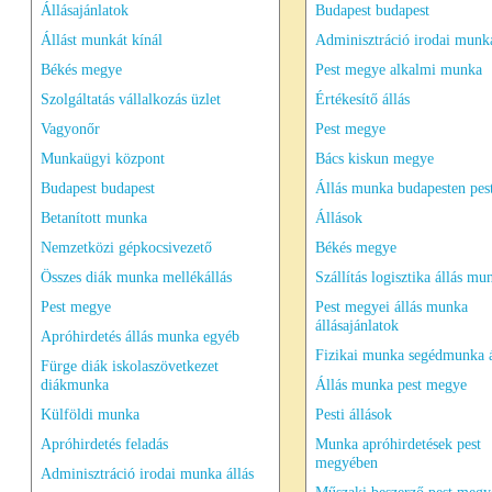
Állásajánlatok
Budapest budapest
Állást munkát kínál
Adminisztráció irodai munka
Békés megye
Pest megye alkalmi munka
Szolgáltatás vállalkozás üzlet
Értékesítő állás
Vagyonőr
Pest megye
Munkaügyi központ
Bács kiskun megye
Budapest budapest
Állás munka budapesten pes
Betanított munka
Állások
Nemzetközi gépkocsivezető
Békés megye
Összes diák munka mellékállás
Szállítás logisztika állás mu
Pest megye
Pest megyei állás munka
állásajánlatok
Apróhirdetés állás munka egyéb
Fizikai munka segédmunka á
Fürge diák iskolaszövetkezet
diákmunka
Állás munka pest megye
Külföldi munka
Pesti állások
Apróhirdetés feladás
Munka apróhirdetések pest
megyében
Adminisztráció irodai munka állás