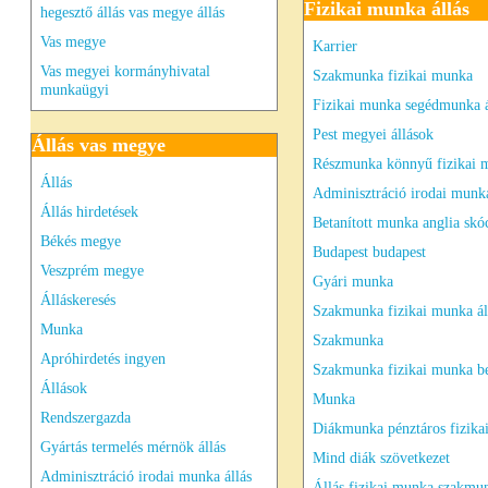
Fizikai munka állás
hegesztő állás vas megye állás
Vas megye
Karrier
Vas megyei kormányhivatal
Szakmunka fizikai munka
munkaügyi
Fizikai munka segédmunka á
Pest megyei állások
Állás vas megye
Részmunka könnyű fizikai 
Állás
Adminisztráció irodai munk
Állás hirdetések
Betanított munka anglia skó
Békés megye
Budapest budapest
Veszprém megye
Gyári munka
Álláskeresés
Szakmunka fizikai munka ál
Munka
Szakmunka
Apróhirdetés ingyen
Szakmunka fizikai munka be
Állások
Munka
Rendszergazda
Diákmunka pénztáros fizika
Gyártás termelés mérnök állás
Mind diák szövetkezet
Adminisztráció irodai munka állás
Állás fizikai munka szakmu