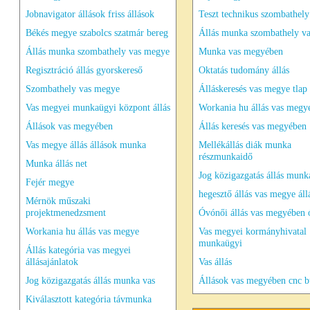
Jobnavigator állások friss állások
Teszt technikus szombathely
Békés megye szabolcs szatmár bereg
Állás munka szombathely v
Állás munka szombathely vas megye
Munka vas megyében
Regisztráció állás gyorskereső
Oktatás tudomány állás
Szombathely vas megye
Álláskeresés vas megye tlap
Vas megyei munkaügyi központ állás
Workania hu állás vas megy
Állások vas megyében
Állás keresés vas megyében
Vas megye állás állások munka
Mellékállás diák munka
részmunkaidő
Munka állás net
Jog közigazgatás állás munk
Fejér megye
hegesztő állás vas megye áll
Mérnök műszaki
projektmenedzsment
Óvónői állás vas megyében
Workania hu állás vas megye
Vas megyei kormányhivatal
munkaügyi
Állás kategória vas megyei
állásajánlatok
Vas állás
Jog közigazgatás állás munka vas
Állások vas megyében cnc b
Kiválasztott kategória távmunka