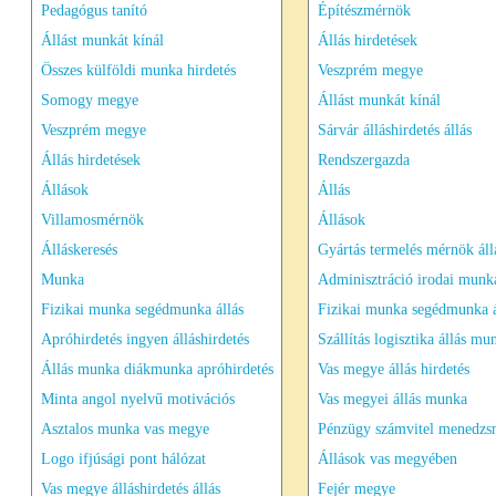
Pedagógus tanító
Építészmérnök
Állást munkát kínál
Állás hirdetések
Összes külföldi munka hirdetés
Veszprém megye
Somogy megye
Állást munkát kínál
Veszprém megye
Sárvár álláshirdetés állás
Állás hirdetések
Rendszergazda
Állások
Állás
Villamosmérnök
Állások
Álláskeresés
Gyártás termelés mérnök áll
Munka
Adminisztráció irodai munka
Fizikai munka segédmunka állás
Fizikai munka segédmunka á
Apróhirdetés ingyen álláshirdetés
Szállítás logisztika állás mu
Állás munka diákmunka apróhirdetés
Vas megye állás hirdetés
Minta angol nyelvű motivációs
Vas megyei állás munka
Asztalos munka vas megye
Pénzügy számvitel menedzs
Logo ifjúsági pont hálózat
Állások vas megyében
Vas megye álláshirdetés állás
Fejér megye