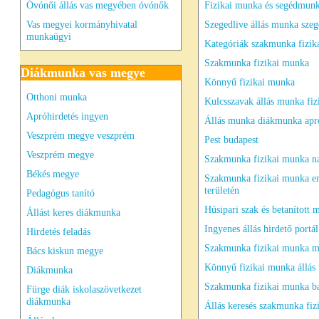
Óvónői állás vas megyében óvónők
Fizikai munka és segédmun
Vas megyei kormányhivatal
Szegedlive állás munka sze
munkaügyi
Kategóriák szakmunka fizik
Szakmunka fizikai munka
Diákmunka vas megye
Könnyű fizikai munka
Otthoni munka
Kulcsszavak állás munka fiz
Apróhirdetés ingyen
Állás munka diákmunka apró
Veszprém megye veszprém
Pest budapest
Veszprém megye
Szakmunka fizikai munka n
Békés megye
Szakmunka fizikai munka 
területén
Pedagógus tanító
Húsipari szak és betanított
Állást keres diákmunka
Ingyenes állás hirdető portál
Hirdetés feladás
Szakmunka fizikai munka m
Bács kiskun megye
Könnyű fizikai munka állás
Diákmunka
Szakmunka fizikai munka b
Fürge diák iskolaszövetkezet
diákmunka
Állás keresés szakmunka fiz