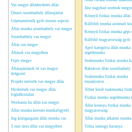
Vas megye álláshirdetés állás
Jász nagykun szolnok megy
Összes szombathely állásajánlat
Könnyű fizikai munka állás
Gépészmérnök győr moson sopron
Külföldi munka azonnali ke
Állás munka szombathely vas megye
Könnyű fizikai munka gépi t
Szombathely vas megye
Külföld magyarország győr
Állás vas megye
Apró kategória állás munka
Állások vas megyében
segédmunka
Fejér megye
Szakmunka fizikai munka k
Állásajánlatok itt vas megye
Raktárosi állás szombathely 
dolgozni
Szakmunka fizikai munka
Projekt mérnök vas megye állás
tiszaújváros
Hirdetések vas megye állás
Állást kínál szakmunka fizik
foglalkoztatás
Fizikai munka segédmunka
Workania hu állás vas megye
Állás konnyu fizikai munka
Állás munka keresés munkafigyelő
magyarország
Jog közigazgatás állás munka vas
Állás munka alkalmi munka
5 ezer üres állás vas megyében
Tolna somogy baranya