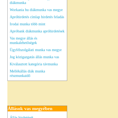
diákmunka
Workania hu diákmunka vas megye
Apróhirdetés címlap hirdetés feladás
Irodai munka több mint
Apróbank diákmunka apróhirdetések
Vas megye állás és
munkalehetőségek
Ügyfélszolgálati munka vas megye
Jog közigazgatás állás munka vas
Kiválasztott kategória távmunka
Mellékállás diák munka
részmunkaidő
Állások vas megyében
Állás hirdetések