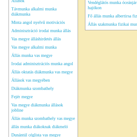
Állások
Vendéglátós munka óceánjár
hajókon
Távmunka alkalmi munka
diákmunka
Fő állás munka albertirsa fiz
Minta angol nyelvű motivációs
Állás szakmunka fizikai mu
Adminisztráció irodai munka állás
Vas megye álláshirdetés állás
Vas megye alkalmi munka
Állás munka vas megye
Irodai adminisztrációs munka angol
Állás oktatás diákmunka vas megye
Állások vas megyében
Diákmunka szombathely
Fejér megye
Vas megye diákmunka állások
jobline
Állás munka szombathely vas megye
állás munka diákoknak diákmeló
Dunántúl céglista vas megye