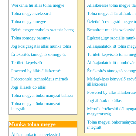
Workania hu állás tolna megye
Álláskeresés tolna megye tl
Tolna megye szekszárd
Tolna megye állás állások 
Tolna megye megye
Üzletkötő csongrád megye t
Békés megye szabolcs szatmár bereg
Betanított munkás szekszárd
Tolna somogy baranya
Egészségügy szociális munk
Jog közigazgatás állás munka tolna
Állásajánlatok itt tolna meg
Értékesítés támogató somogy és
Területi képviselő tolna me
Területi képviselő
Állásajánlatok itt dombóvár
Powered by állás álláskeresés
Értékesítés támogató somog
Fröccsöntési technológus mérnök
Mérlegképes könyvelő szöv
álláskeresés
Jogi állások db állás
Powered by állás álláskeresé
Tolna megyei önkormányzat balassa
Jogi állások db állás
Tolna megyei önkormányzat
integrált
Mérnök értékesítő dél nyuga
magyarország
Tolna megyei önkormányzat
Munka tolna megye
integrált
Állás munka tolna szekszárd