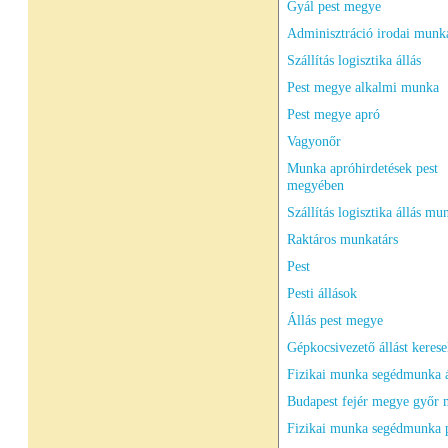
Gyál pest megye
Adminisztráció irodai munka
Szállítás logisztika állás
Pest megye alkalmi munka
Pest megye apró
Vagyonőr
Munka apróhirdetések pest
megyében
Szállítás logisztika állás mu
Raktáros munkatárs
Pest
Pesti állások
Állás pest megye
Gépkocsivezető állást keres
Fizikai munka segédmunka á
Budapest fejér megye győr
Fizikai munka segédmunka 