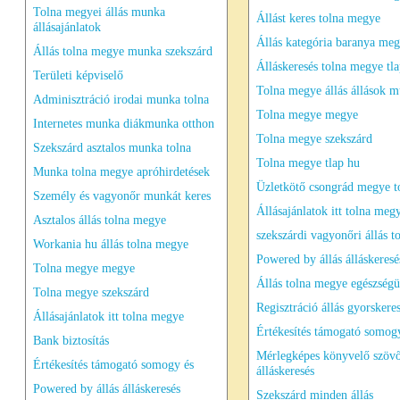
Tolna megyei állás munka
Állást keres tolna megye
állásajánlatok
Állás kategória baranya meg
Állás tolna megye munka szekszárd
Álláskeresés tolna megye tl
Területi képviselő
Tolna megye állás állások 
Adminisztráció irodai munka tolna
Tolna megye megye
Internetes munka diákmunka otthon
Tolna megye szekszárd
Szekszárd asztalos munka tolna
Tolna megye tlap hu
Munka tolna megye apróhirdetések
Üzletkötő csongrád megye t
Személy és vagyonőr munkát keres
Állásajánlatok itt tolna meg
Asztalos állás tolna megye
szekszárdi vagyonőri állás t
Workania hu állás tolna megye
Powered by állás álláskeresé
Tolna megye megye
Állás tolna megye egészség
Tolna megye szekszárd
Regisztráció állás gyorskere
Állásajánlatok itt tolna megye
Értékesítés támogató somog
Bank biztosítás
Mérlegképes könyvelő szöv
Értékesítés támogató somogy és
álláskeresés
Powered by állás álláskeresés
Szekszárd minden állás