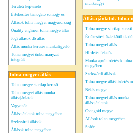
munkaügyi
Területi képviselő
Értékesítés támogató somogy és
Állásajánlatok tolna
Állások tolna megyei magyarország
Tolna megye startlap kereső
Űuality engineer tolna megye állás
Értékesítési üzletkötői eladó
Jogi állások db állás
Tolna megyei állás
Állás munka keresés munkafigyelő
Hirdetés feladás
Tolna megyei önkormányzat
integrált
Munka apróhirdetések tolna
megyében
Szekszárdi állások
Tolna megyei állás
Tolna megye álláshirdetés 
Tolna megye startlap kereső
Békés megye
Tolna megyei állás munka
állásajánlatok
Tolna megyei állás munka
állásajánlatok
Vagyonőr
Csongrád megye
Állásajánlatok tolna megyében
Állások tolna megyében
Szekszárdi állások
Sofőr
Állások tolna megyében