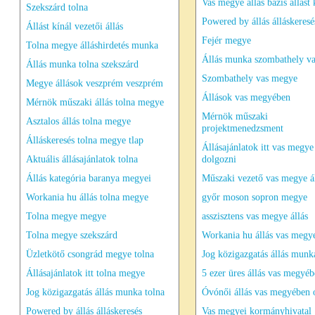
Vas megye állás bázis állást 
Szekszárd tolna
Powered by állás álláskeresé
Állást kínál vezetői állás
Fejér megye
Tolna megye álláshirdetés munka
Állás munka szombathely v
Állás munka tolna szekszárd
Szombathely vas megye
Megye állások veszprém veszprém
Állások vas megyében
Mérnök műszaki állás tolna megye
Mérnök műszaki
Asztalos állás tolna megye
projektmenedzsment
Álláskeresés tolna megye tlap
Állásajánlatok itt vas megye
Aktuális állásajánlatok tolna
dolgozni
Állás kategória baranya megyei
Műszaki vezető vas megye á
Workania hu állás tolna megye
győr moson sopron megye
Tolna megye megye
asszisztens vas megye állás
Tolna megye szekszárd
Workania hu állás vas megy
Üzletkötő csongrád megye tolna
Jog közigazgatás állás munk
Állásajánlatok itt tolna megye
5 ezer üres állás vas megyé
Jog közigazgatás állás munka tolna
Óvónői állás vas megyében
Powered by állás álláskeresés
Vas megyei kormányhivatal