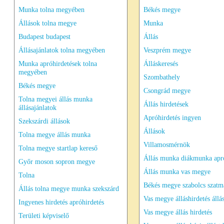
Munka tolna megyében
Békés megye
Állások tolna megye
Munka
Budapest budapest
Állás
Állásajánlatok tolna megyében
Veszprém megye
Munka apróhirdetések tolna
Álláskeresés
megyében
Szombathely
Békés megye
Csongrád megye
Tolna megyei állás munka
Állás hirdetések
állásajánlatok
Apróhirdetés ingyen
Szekszárdi állások
Állások
Tolna megye állás munka
Villamosmérnök
Tolna megye startlap kereső
Állás munka diákmunka apró
Győr moson sopron megye
Állás munka vas megye
Tolna
Békés megye szabolcs szatm
Állás tolna megye munka szekszárd
Vas megye álláshirdetés állá
Ingyenes hirdetés apróhirdetés
Vas megye állás hirdetés
Területi képviselő