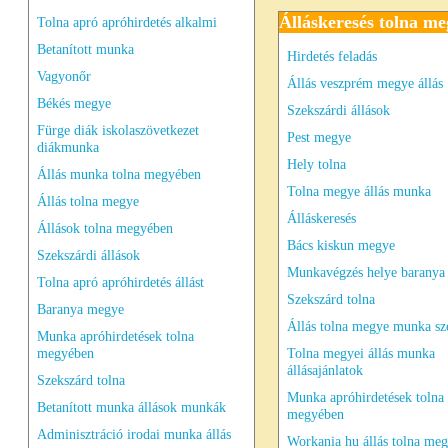
Álláskeresés tolna me
Tolna apró apróhirdetés alkalmi
Betanított munka
Hirdetés feladás
Vagyonőr
Állás veszprém megye állás
Békés megye
Szekszárdi állások
Fürge diák iskolaszövetkezet
Pest megye
diákmunka
Hely tolna
Állás munka tolna megyében
Tolna megye állás munka
Állás tolna megye
Álláskeresés
Állások tolna megyében
Bács kiskun megye
Szekszárdi állások
Munkavégzés helye baranya
Tolna apró apróhirdetés állást
Szekszárd tolna
Baranya megye
Állás tolna megye munka sz
Munka apróhirdetések tolna
megyében
Tolna megyei állás munka
állásajánlatok
Szekszárd tolna
Munka apróhirdetések tolna
Betanított munka állások munkák
megyében
Adminisztráció irodai munka állás
Workania hu állás tolna me