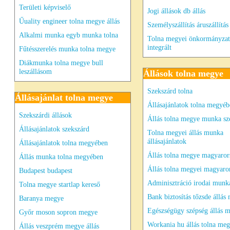
Területi képviselő
Jogi állások db állás
Űuality engineer tolna megye állás
Személyszállítás áruszállítás
Alkalmi munka egyb munka tolna
Tolna megyei önkormányzat
integrált
Fűtésszerelés munka tolna megye
Diákmunka tolna megye bull
leszállásom
Állások tolna megye
Szekszárd tolna
Állásajánlat tolna megye
Állásajánlatok tolna megyé
Szekszárdi állások
Állás tolna megye munka sz
Állásajánlatok szekszárd
Tolna megyei állás munka
állásajánlatok
Állásajánlatok tolna megyében
Állás tolna megye magyaror
Állás munka tolna megyében
Állás tolna megyei magyaro
Budapest budapest
Adminisztráció irodai munk
Tolna megye startlap kereső
Bank biztosítás tőzsde állás
Baranya megye
Egészségügy szépség állás 
Győr moson sopron megye
Workania hu állás tolna me
Állás veszprém megye állás