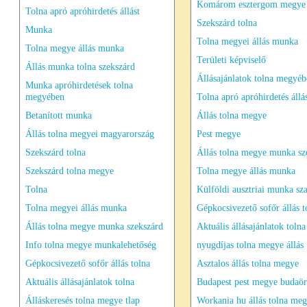
Komárom esztergom megye
Tolna apró apróhirdetés állást
Szekszárd tolna
Munka
Tolna megyei állás munka
Tolna megye állás munka
Területi képviselő
Állás munka tolna szekszárd
Állásajánlatok tolna megyé
Munka apróhirdetések tolna
megyében
Tolna apró apróhirdetés állá
Betanított munka
Állás tolna megye
Állás tolna megyei magyarország
Pest megye
Szekszárd tolna
Állás tolna megye munka sz
Szekszárd tolna megye
Tolna megye állás munka
Tolna
Külföldi ausztriai munka sz
Tolna megyei állás munka
Gépkocsivezető sofőr állás t
Állás tolna megye munka szekszárd
Aktuális állásajánlatok tolna
Info tolna megye munkalehetőség
nyugdíjas tolna megye állás
Gépkocsivezető sofőr állás tolna
Asztalos állás tolna megye
Aktuális állásajánlatok tolna
Budapest pest megye budaör
Álláskeresés tolna megye tlap
Workania hu állás tolna me