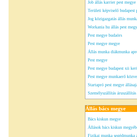
Job állás karrier pest megye 
Területi képviselő budapest 
Jog közigazgatás állás munk
Workania hu állás pest meg
Pest megye budaörs
Pest megye megye
Állás munka diákmunka apró
Pest megye
Pest megye budapest xii ker
Pest megye munkaerő közve
Startapró pest megye állásaj
Személyszállítás áruszállítás
Állás bács megye
Bács kiskun megye
Állások bács kiskun megyéb
Fizikai munka segédmunka á