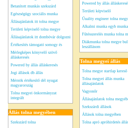
Powered by állás álláskeresé
Betanított munkás szekszárd
Területi képviselő
Egészségügy szociális munka
Űuality engineer tolna megy
Állásajánlatok itt tolna megye
Alkalmi munka egyb munka 
Területi képviselő tolna megye
Fűtésszerelés munka tolna 
Állásajánlatok itt dombóvár dolgozni
Diákmunka tolna megye bul
Értékesítés támogató somogy és
leszállásom
Mérlegképes könyvelő szövő
álláskeresés
Tolna megyei állás
Powered by állás álláskeresés
Tolna megye startlap kereső
Jogi állások db állás
Tolna megyei állás munka
Mérnök értékesítő dél nyugat
állásajánlatok
magyarország
Vagyonőr
Tolna megyei önkormányzat
integrált
Állásajánlatok tolna megyé
Szekszárdi állások
Állás tolna megyében
Állások tolna megyében
Szekszárd tolna
Tolna apró apróhirdetés állá