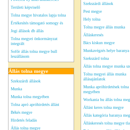
Szekszárdi állások
Területi képviselő
Pest megye
Tolna megye hivatalos lapja tolna
Hely tolna
Értékesítés támogató somogy és
Tolna megye állás munka
Jogi állások db állás
Álláskeresés
Tolna megyei önkormányzat
Bács kiskun megye
integrált
Munkavégzés helye baranya
Sofőr állás tolna megye bull
leszállásom
Szekszárd tolna
Állás tolna megye munka sz
Állás tolna megye
Tolna megyei állás munka
állásajánlatok
Szekszárdi állások
Munka apróhirdetések tolna
Munka
megyében
Munka tolna megyében
Workania hu állás tolna me
Tolna apró apróhirdetés állást
Állást keres tolna megye
Békés megye
Állás kategória baranya meg
Hirdetés feladás
Álláskeresés tolna megye tl
Állás tolna megye