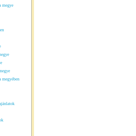
na megye
ben
e
 megye
ye
 megye
na megyében
ajánlatok
ok