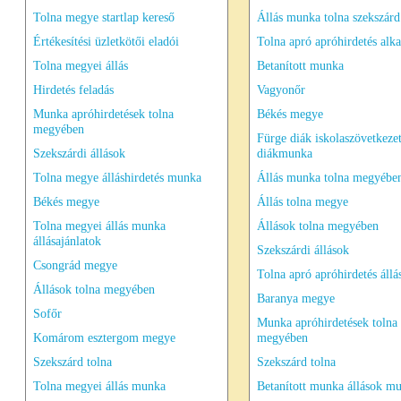
Tolna megye startlap kereső
Állás munka tolna szekszárd
Értékesítési üzletkötői eladói
Tolna apró apróhirdetés alk
Tolna megyei állás
Betanított munka
Hirdetés feladás
Vagyonőr
Munka apróhirdetések tolna
Békés megye
megyében
Fürge diák iskolaszövetkeze
Szekszárdi állások
diákmunka
Tolna megye álláshirdetés munka
Állás munka tolna megyébe
Békés megye
Állás tolna megye
Tolna megyei állás munka
Állások tolna megyében
állásajánlatok
Szekszárdi állások
Csongrád megye
Tolna apró apróhirdetés állá
Állások tolna megyében
Baranya megye
Sofőr
Munka apróhirdetések tolna
Komárom esztergom megye
megyében
Szekszárd tolna
Szekszárd tolna
Tolna megyei állás munka
Betanított munka állások m