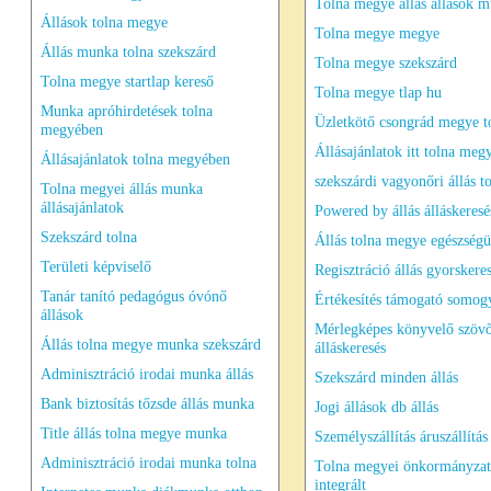
Tolna megye állás állások 
Állások tolna megye
Tolna megye megye
Állás munka tolna szekszárd
Tolna megye szekszárd
Tolna megye startlap kereső
Tolna megye tlap hu
Munka apróhirdetések tolna
Üzletkötő csongrád megye t
megyében
Állásajánlatok itt tolna meg
Állásajánlatok tolna megyében
szekszárdi vagyonőri állás t
Tolna megyei állás munka
állásajánlatok
Powered by állás álláskeresé
Szekszárd tolna
Állás tolna megye egészség
Területi képviselő
Regisztráció állás gyorskere
Tanár tanító pedagógus óvónő
Értékesítés támogató somog
állások
Mérlegképes könyvelő szöv
Állás tolna megye munka szekszárd
álláskeresés
Adminisztráció irodai munka állás
Szekszárd minden állás
Bank biztosítás tőzsde állás munka
Jogi állások db állás
Title állás tolna megye munka
Személyszállítás áruszállítás
Adminisztráció irodai munka tolna
Tolna megyei önkormányzat
integrált