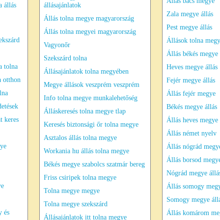
Állás bács megye
 állás
állásajánlatok
Zala megye állás
Állás tolna megye magyarország
Pest megye állás
Állás tolna megyei magyarország
ekszárd
Állások tolna meg
Vagyonőr
Állás békés megye
Szekszárd tolna
a tolna
Heves megye állás
Állásajánlatok tolna megyében
 otthon
Fejér megye állás
Megye állások veszprém veszprém
lna
Állás fejér megye
Info tolna megye munkalehetőség
etések
Békés megye állás
Álláskeresés tolna megye tlap
t keres
Állás heves megye
Keresés biztonsági őr tolna megye
Állás német nyelv
Asztalos állás tolna megye
gye
Állás nógrád megy
Workania hu állás tolna megye
Állás borsod megy
Békés megye szabolcs szatmár bereg
Nógrád megye állá
Friss csiripek tolna megye
ye
Állás somogy meg
Tolna megye megye
Somogy megye áll
Tolna megye szekszárd
y és
Állás komárom me
Állásajánlatok itt tolna megye