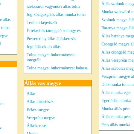
s
Állás szolnok meg
szekszárdi vagyonőri állás tolna
Munka szekszárd tol
Jog közigazgatás állás munka tolna
e állás
Szolnok megye áll
Területi képviselő
tolna
Baranya megye áll
Értékesítés támogató somogy és
megye
Állás baranya meg
Powered by állás álláskeresés
l
Csongrád megye ál
Jogi állások db állás
Állás csongrád me
Tolna megyei önkormányzat
integrált
Állás veszprém me
Tolna megyei önkormányzat balassa
Állás szabolcs meg
Veszprém megye ál
Állás vas megye
Diákmunka tolna 
Állás munka eger
Állás
Eger állás munka
Állás hirdetések
ben
Munka állás pécs
Békés megye
Állás munka pécs
Veszprém megye
Pécs állás munka
Álláskeresés
st
Munka