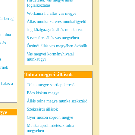
Hirdetések vas megye állás
foglalkoztatás
Workania hu állás vas megye
ár bereg
Állás munka keresés munkafigyelő
Jog közigazgatás állás munka vas
a tolna
5 ezer üres állás vas megyében
y és
Óvónői állás vas megyében óvónők
Vas megyei kormányhivatal
s
munkaügyi
érnök
Tolna megyei állások
balassa
Tolna megye startlap kereső
Bács kiskun megye
Állás tolna megye munka szekszárd
Szekszárdi állások
gye
Győr moson sopron megye
Munka apróhirdetések tolna
megyében