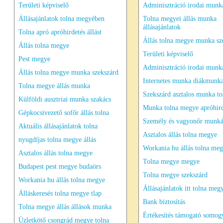
Területi képviselő
Adminisztráció irodai munka
Állásajánlatok tolna megyében
Tolna megyei állás munka
állásajánlatok
Tolna apró apróhirdetés állást
Állás tolna megye munka sz
Állás tolna megye
Területi képviselő
Pest megye
Adminisztráció irodai munk
Állás tolna megye munka szekszárd
Internetes munka diákmunka
Tolna megye állás munka
Szekszárd asztalos munka to
Külföldi ausztriai munka szakács
Munka tolna megye apróhird
Gépkocsivezető sofőr állás tolna
Személy és vagyonőr munká
Aktuális állásajánlatok tolna
Asztalos állás tolna megye
nyugdíjas tolna megye állás
Workania hu állás tolna me
Asztalos állás tolna megye
Tolna megye megye
Budapest pest megye budaörs
Tolna megye szekszárd
Workania hu állás tolna megye
Állásajánlatok itt tolna meg
Álláskeresés tolna megye tlap
Bank biztosítás
Tolna megye állás állások munka
Értékesítés támogató somog
Üzletkötő csongrád megye tolna