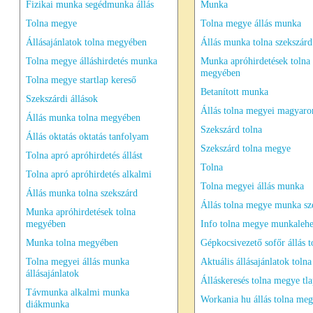
Fizikai munka segédmunka állás
Munka
Tolna megye
Tolna megye állás munka
Állásajánlatok tolna megyében
Állás munka tolna szekszárd
Tolna megye álláshirdetés munka
Munka apróhirdetések tolna
megyében
Tolna megye startlap kereső
Betanított munka
Szekszárdi állások
Állás tolna megyei magyaro
Állás munka tolna megyében
Szekszárd tolna
Állás oktatás oktatás tanfolyam
Szekszárd tolna megye
Tolna apró apróhirdetés állást
Tolna
Tolna apró apróhirdetés alkalmi
Tolna megyei állás munka
Állás munka tolna szekszárd
Állás tolna megye munka sz
Munka apróhirdetések tolna
megyében
Info tolna megye munkalehe
Munka tolna megyében
Gépkocsivezető sofőr állás t
Tolna megyei állás munka
Aktuális állásajánlatok tolna
állásajánlatok
Álláskeresés tolna megye tl
Távmunka alkalmi munka
Workania hu állás tolna me
diákmunka