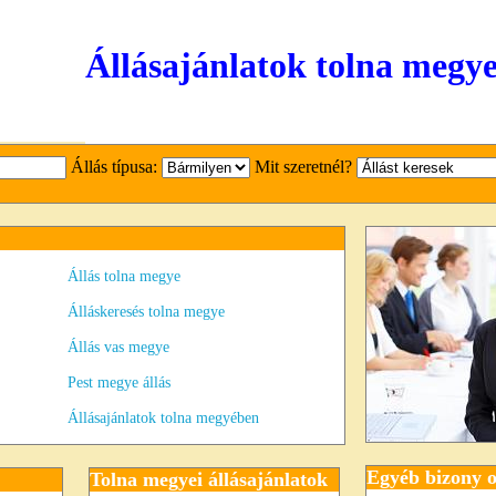
Állásajánlatok tolna megy
Állás típusa:
Mit szeretnél?
Állás tolna megye
Álláskeresés tolna megye
Állás vas megye
Pest megye állás
Állásajánlatok tolna megyében
Egyéb bizony o
Tolna megyei állásajánlatok