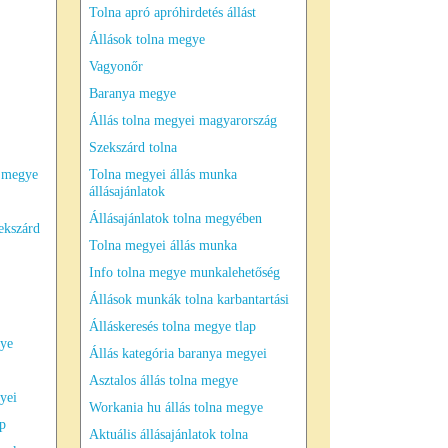
Tolna apró apróhirdetés állást
Állások tolna megye
Vagyonőr
Baranya megye
Állás tolna megyei magyarország
Szekszárd tolna
 megye
Tolna megyei állás munka
állásajánlatok
Állásajánlatok tolna megyében
ekszárd
Tolna megyei állás munka
Info tolna megye munkalehetőség
Állások munkák tolna karbantartási
Álláskeresés tolna megye tlap
gye
Állás kategória baranya megyei
Asztalos állás tolna megye
yei
Workania hu állás tolna megye
ap
Aktuális állásajánlatok tolna