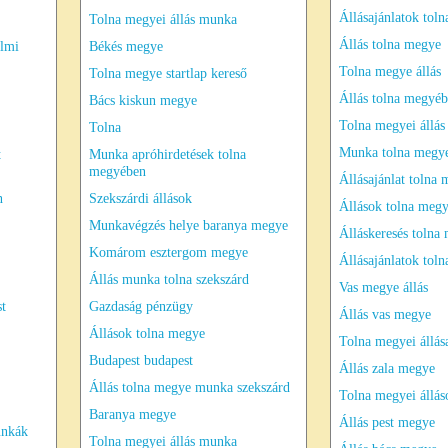
Állásajánlatok tol
Tolna megyei állás munka
Állás tolna megye
almi
Békés megye
Tolna megye állás
Tolna megye startlap kereső
Állás tolna megyé
Bács kiskun megye
Tolna megyei állás
Tolna
Munka tolna megy
t
Munka apróhirdetések tolna
megyében
Állásajánlat tolna
n
Szekszárdi állások
Állások tolna meg
Munkavégzés helye baranya megye
Álláskeresés tolna
Komárom esztergom megye
Állásajánlatok tol
Állás munka tolna szekszárd
Vas megye állás
st
Gazdaság pénzügy
Állás vas megye
Állások tolna megye
Tolna megyei állás
Budapest budapest
Állás zala megye
Állás tolna megye munka szekszárd
Tolna megyei állás
Baranya megye
Állás pest megye
unkák
Tolna megyei állás munka