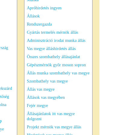
Apróhirdetés ingyen
Állások
Rendszergazda
Gyártás termelés mérnök állás
Adminisztráció irodai munka állás
rszág
Vas megye álláshirdetés állás
Összes szombathely állásajánlat
Gépészmérnök győr moson sopron
Állás munka szombathely vas megye
Szombathely vas megye
ekszárd
Állás vas megye
tőség
Állások vas megyében
olna
Fejér megye
Állásajánlatok itt vas megye
dolgozni
ap
Projekt mérnök vas megye állás
gye