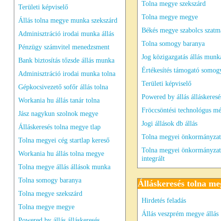
Tolna megye szekszárd
Területi képviselő
Tolna megye megye
Állás tolna megye munka szekszárd
Békés megye szabolcs szatm
Adminisztráció irodai munka állás
Tolna somogy baranya
Pénzügy számvitel menedzsment
Jog közigazgatás állás munk
Bank biztosítás tőzsde állás munka
Értékesítés támogató somog
Adminisztráció irodai munka tolna
Területi képviselő
Gépkocsivezető sofőr állás tolna
Powered by állás álláskeresé
Workania hu állás tanár tolna
Fröccsöntési technológus m
Jász nagykun szolnok megye
Jogi állások db állás
Álláskeresés tolna megye tlap
Tolna megyei önkormányzat 
Tolna megyei cég startlap kereső
Tolna megyei önkormányzat
Workania hu állás tolna megye
integrált
Tolna megye állás állások munka
Tolna somogy baranya
Álláskeresés tolna me
Tolna megye szekszárd
Hirdetés feladás
Tolna megye megye
Állás veszprém megye állás
Powered by állás álláskeresés