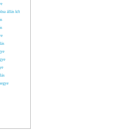
ye
na állás kft
ás
ás
ye
lás
gye
gye
ye
lás
megye