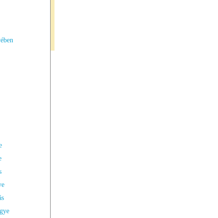
yében
e
e
s
ye
ás
gye