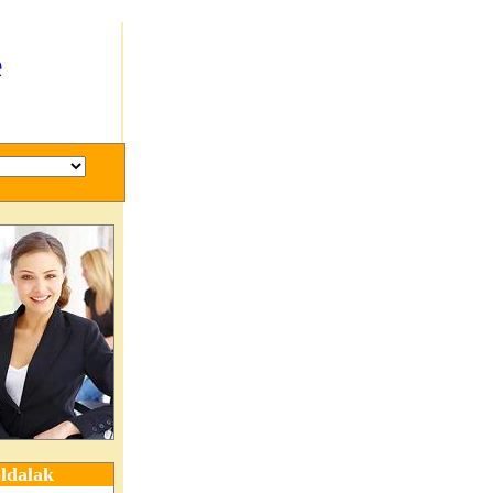
e
ldalak