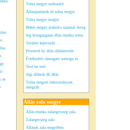
munka
Tolna megye szekszárd
Állásajánlatok itt tolna megye
Tolna megye megye
Békés megye szabolcs szatmár bereg
olna
Jog közigazgatás állás munka tolna
ye
Területi képviselő
olna
Powered by állás álláskeresés
s
Értékesítés támogató somogy és
ügy
Teol hu teol
ső
Jogi állások db állás
y és
Tolna megyei önkormányzat
ő
integrált
Állás zala megye
Állás munka zalaegerszeg zala
Zalaegerszeg zala
Állások zala megyében