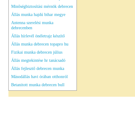
Minőségbiztosítási mérnök debrecen
Állás munka hajdú bihar megye
Antenna szerelési munka
debrecenben
Állás hírlevél önéletrajz készítő
Állás munka debrecen topapro hu
Fizikai munka debrecen július
Állás megtekintése hr tanácsadó
Állás fejlesztő debrecen munka
Másodállás havi órában otthonról
Betanitott munka debrecen bull