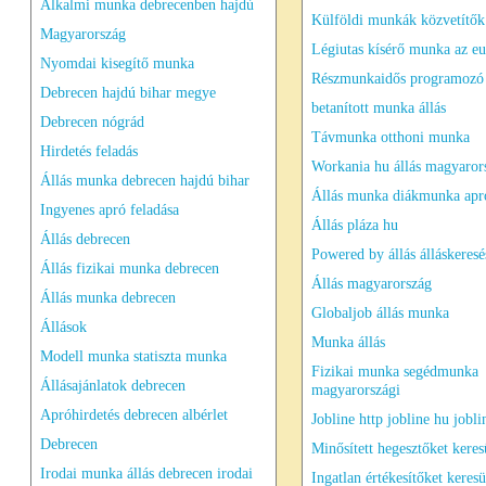
Alkalmi munka debrecenben hajdú
Külföldi munkák közvetítők 
Magyarország
Légiutas kísérő munka az eu
Nyomdai kisegítő munka
Részmunkaidős programozó 
Debrecen hajdú bihar megye
betanított munka állás
Debrecen nógrád
Távmunka otthoni munka
Hirdetés feladás
Workania hu állás magyaror
Állás munka debrecen hajdú bihar
Állás munka diákmunka apró
Ingyenes apró feladása
Állás pláza hu
Állás debrecen
Powered by állás álláskeresé
Állás fizikai munka debrecen
Állás magyarország
Állás munka debrecen
Globaljob állás munka
Állások
Munka állás
Modell munka statiszta munka
Fizikai munka segédmunka
Állásajánlatok debrecen
magyarországi
Apróhirdetés debrecen albérlet
Jobline http jobline hu jobli
Debrecen
Minősített hegesztőket kere
Irodai munka állás debrecen irodai
Ingatlan értékesítőket keres