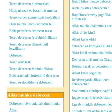
Hajdú bihar megye debrece
Tesco debrecen hipermarket
Asztalos állás debrecenben
Húsipari szak és betanított munka
Hajdúböszörmény jogi állás
Trenkwalder személyzeti szolgáltató
hirdetések
Diák munka tesco debrecen bull
Állás munka diákmunka apró
Bolti pénztáros debrecen tesco
Állás állást kínál
Tesco debrecen árufeltöltő állások
Állást keres oldal
Tesco debrecen állások bull
debrecen és környéke állást 
leszállásom
állást kínál szakmunka fizik
Debrecen
Debrecen állás munka állása
Tesco áruházak
Húsipari szak és betanított
Tesco debrecen faraktár állások
Állást keres segítünk
Bolti árukiadó árufeltöltő debrecen
Rendszergazda állást keres
Tesco és decathlon a debreceni
debrecenben
Szakmunka építőipar hajdú 
Állás munka debrecen
Ingyenes apróhirdetés bizton
Debreceni távmunka alkalmi munka
Egyéb munkák debrecen de
Állás
Topjob hu szakértői sarok ál