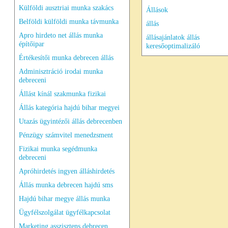
Külföldi ausztriai munka szakács
Állások
Belföldi külföldi munka távmunka
állás
Apro hirdeto net állás munka
állásajánlatok állás
építőipar
keresőoptimalizáló
Értékesítői munka debrecen állás
Adminisztráció irodai munka
debreceni
Állást kínál szakmunka fizikai
Állás kategória hajdú bihar megyei
Utazás ügyintézői állás debrecenben
Pénzügy számvitel menedzsment
Fizikai munka segédmunka
debreceni
Apróhirdetés ingyen álláshirdetés
Állás munka debrecen hajdú sms
Hajdú bihar megye állás munka
Ügyfélszolgálat ügyfélkapcsolat
Marketing asszisztens debrecen