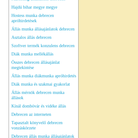
Hajdú bihar megye megye
Hostess munka debrecen
apróhirdetések
Állás munka állásajánlatok debrecen
Asztalos állás debrecen
Szoftver termék konzulens debrecen
Diák munka mellékállás
Összes debrecen állásajánlat
megtekintése
Állás munka diákmunka apróhirdetés
Diák munka és szakmai gyakorlat
Állás mérnök debrecen munka
állások
Kínál dombóvár és vidéke állás
Debrecen az interneten
Tapasztalt könyvelő debrecen
vonzáskörzete
Debrecen állás munka állásajánlatok