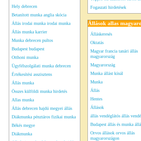
Hely debrecen
Fogaszati hirdetések
Betanított munka anglia skócia
Állások allas magyar
Állás irodai munka irodai munka
Állás munka karrier
Álláskeresés
Munka debrecen pultos
Oktatás
Budapest budapest
Magyar francia tanári állás
magyarország
Otthoni munka
Magyarország
Ügyfélszolgálati munka debrecen
Munka állást kínál
Értékesítési asszisztens
Munka
Állás munka
Állás
Összes külföldi munka hirdetés
Hentes
Allas munka
Állások
Állás debrecen hajdú megyei állás
állás vendéglátós állás vendé
Diákmunka pénztáros fizikai munka
Budapest állás és munka áll
Békés megye
Orvos állások orvos állás
Diákmunka
magyarországon