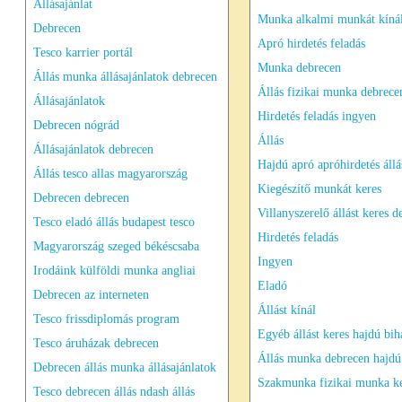
Állásajánlat
Munka alkalmi munkát kíná
Debrecen
Apró hirdetés feladás
Tesco karrier portál
Munka debrecen
Állás munka állásajánlatok debrecen
Állás fizikai munka debrece
Állásajánlatok
Hirdetés feladás ingyen
Debrecen nógrád
Állás
Állásajánlatok debrecen
Hajdú apró apróhirdetés állá
Állás tesco allas magyarország
Kiegészítő munkát keres
Debrecen debrecen
Villanyszerelő állást keres 
Tesco eladó állás budapest tesco
Hirdetés feladás
Magyarország szeged békéscsaba
Ingyen
Irodáink külföldi munka angliai
Eladó
Debrecen az interneten
Állást kínál
Tesco frissdiplomás program
Egyéb állást keres hajdú bih
Tesco áruházak debrecen
Állás munka debrecen hajdú
Debrecen állás munka állásajánlatok
Szakmunka fizikai munka k
Tesco debrecen állás ndash állás