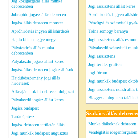
Jog közigazgatás állás munka
debrecenben
Jogi asszisztens állást keres
Jobrapido jogász állás debrecen
Apróhirdetés ingyen álláshir
Jogász állás debrecen monster
Pénzügyi és számviteli gya
Apróhirdetés ingyen álláshirdetés
Tolna somogy baranya
Hajdú bihar megye megye
Jogi asszisztens állás és mun
Pályázatírás állás munka
Pályakezdő számviteli munk
debrecenben
Jogi asszisztens
Pályakezdő jogász állást keres
Jogi terület grafton
Jogász állás debrecen jogász állások
jogi fórum
Hajdúböszörmény jogi állás
Jogi munkák budapest októb
hirdetések
Jogi asszisztens ndash állás t
Állásajánlatok itt debrecen dolgozni
Blogger a blog nem találhat
Pályakezdő jogász állást keres
Jogász budapest
Szakács állás debrece
Tanár építész
Munka diákoknak debrecen
Jogász debrecen területén állás
Vendéglátás idegenforgalom 
Jogi munkák budapest augusztus