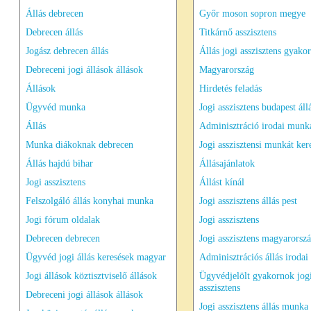
Állás debrecen
Győr moson sopron megye
Debrecen állás
Titkárnő asszisztens
Jogász debrecen állás
Állás jogi asszisztens gyako
Debreceni jogi állások állások
Magyarország
Állások
Hirdetés feladás
Ügyvéd munka
Jogi asszisztens budapest áll
Állás
Adminisztráció irodai munk
Munka diákoknak debrecen
Jogi asszisztensi munkát ker
Állás hajdú bihar
Állásajánlatok
Jogi asszisztens
Állást kínál
Felszolgáló állás konyhai munka
Jogi asszisztens állás pest
Jogi fórum oldalak
Jogi asszisztens
Debrecen debrecen
Jogi asszisztens magyarorsz
Ügyvéd jogi állás keresések magyar
Adminisztrációs állás iroda
Jogi állások köztisztviselő állások
Ügyvédjelölt gyakornok jog
asszisztens
Debreceni jogi állások állások
Jogi asszisztens állás munka