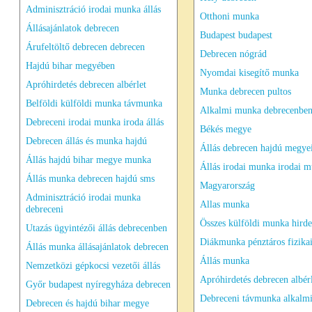
Adminisztráció irodai munka állás
Otthoni munka
Állásajánlatok debrecen
Budapest budapest
Árufeltöltő debrecen debrecen
Debrecen nógrád
Hajdú bihar megyében
Nyomdai kisegítő munka
Apróhirdetés debrecen albérlet
Munka debrecen pultos
Belföldi külföldi munka távmunka
Alkalmi munka debrecenben
Debreceni irodai munka iroda állás
Békés megye
Debrecen állás és munka hajdú
Állás debrecen hajdú megyei
Állás hajdú bihar megye munka
Állás irodai munka irodai 
Állás munka debrecen hajdú sms
Magyarország
Adminisztráció irodai munka
Allas munka
debreceni
Összes külföldi munka hirde
Utazás ügyintézői állás debrecenben
Diákmunka pénztáros fizika
Állás munka állásajánlatok debrecen
Állás munka
Nemzetközi gépkocsi vezetői állás
Apróhirdetés debrecen albér
Győr budapest nyíregyháza debrecen
Debreceni távmunka alkalm
Debrecen és hajdú bihar megye