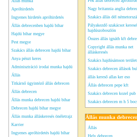
Pék állás debrecen apróhird
Állás munka
Nagy britannia anglia debre
Apróhirdetés
Szakács állás dél németorsz
Ingyenes hirdetés apróhirdetés
Pályakezdő szakácsot kerese
Állás debrecenben hajdú bihar
hajdúszoboszlón
Hajdú bihar megye
Összes állás ignáth kft debr
Pest megye
Copyright állás munka net
Szakács állás debrecen hajdú bihar
álláskeresés
Anya pénzt keres
Szakács hajdúsámson terüle
Adminisztráció irodai munka hajdú
Szakács debrecen állások bu
Állás
állás kereső allas ker eso
Titkárnő ügyintéző állás debrecen
Állás debrecen pepe kft
Állás debrecen
Szakács debrecen kozel pub 
Állás munka debrecen hajdú bihar
Szakács debrecen m h 5 boc
Debrecen hajdú bihar megye
Állás munka álláskeresés önéletrajz
Állás munka debrece
Karrier
Állás
Ingyenes apróhirdetés hajdú bihar
Hely debrecen