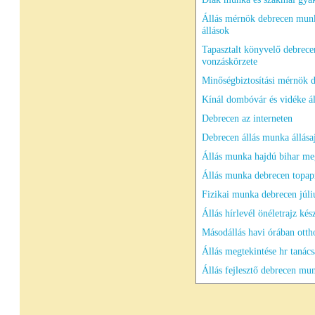
Állás mérnök debrecen mun
állások
Tapasztalt könyvelő debrece
vonzáskörzete
Minőségbiztosítási mérnök 
Kínál dombóvár és vidéke ál
Debrecen az interneten
Debrecen állás munka állása
Állás munka hajdú bihar m
Állás munka debrecen topap
Fizikai munka debrecen júli
Állás hírlevél önéletrajz kés
Másodállás havi órában otth
Állás megtekintése hr tanác
Állás fejlesztő debrecen mu