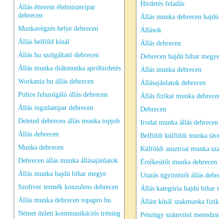
Hirdetés feladás
Állás étterem élelmiszeripar
debrecen
Állás munka debrecen hajdú
Munkavégzés helye debrecen
Állások
Állás belföld kínál
Állás debrecen
Állás hu szolgáltató debrecen
Debrecen hajdú bihar megy
Állás munka diákmunka apróhirdetés
Állás munka debrecen
Workania hu állás debrecen
Állásajánlatok debrecen
Pultos felszolgáló állás debrecen
Állás fizikai munka debrece
Állás ingatlanipar debrecen
Debrecen
Deleted debrecen állás munka topjob
Irodai munka állás debrecen
Állás debrecen
Belföldi külföldi munka tá
Munka debrecen
Külföldi ausztriai munka sz
Debrecen állás munka állásajánlatok
Értékesítői munka debrecen 
Állás munka hajdú bihar megye
Utazás ügyintézői állás deb
Szoftver termék konzulens debrecen
Állás kategória hajdú bihar
Állás munka debrecen topapro hu
Állást kínál szakmunka fizik
Német üzleti kommunikációs tréning
Pénzügy számvitel menedzs