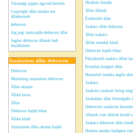
Hirdetés feladás
Társasági jogász ügyvéd keresés
Állás állások
Copyright állás munka net
álláskeresés
Értékesítő állás
debrecen
Szakács állás debrecen
Jog jogi tanácsadás debrecen állás
Állás szakács
Jogász debrecen állások bull
Állást munkát kínál
leszállásom
Debrecen hajdú bihar
Pályakezdő szakács állást ke
Asszisztens állás debrecen
Konyhai kisegítő állás
Debrecen
Betanított munka anglia skó
Marketing asszisztens debrecen
Szakács
Állás oktatás
Szabolcs szatmár bereg meg
Állást keres
Szobalány állás felszolgáló á
Állás
Debreceni szakácsot keresün
Debrecen hajdú bihar
Allasok com állások kezdő s
Állást kínál
Szakács debrecen állás mun
Asszisztens állás oktatás hajdú
Hostess munka budapest esti