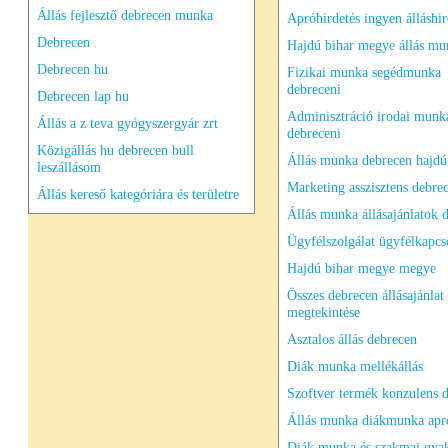
Állás fejlesztő debrecen munka
Apróhirdetés ingyen álláshir
Debrecen
Hajdú bihar megye állás mu
Debrecen hu
Fizikai munka segédmunka
debreceni
Debrecen lap hu
Adminisztráció irodai munk
Állás a z teva gyógyszergyár zrt
debreceni
Közigállás hu debrecen bull
Állás munka debrecen hajdú
leszállásom
Marketing asszisztens debre
Állás kereső kategóriára és területre
Állás munka állásajánlatok 
Ügyfélszolgálat ügyfélkapcs
Hajdú bihar megye megye
Összes debrecen állásajánlat
megtekintése
Asztalos állás debrecen
Diák munka mellékállás
Szoftver termék konzulens 
Állás munka diákmunka apró
Diák munka és szakmai gyak