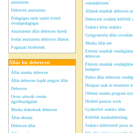
asszisztens
vonzáskörzete
Debrecen asszisztens
Állások munkák debrecen sz
Pedagógus tanár tanító óvónő
Debreceni irodánk külföldi
óvodapedagógus
Szakács kínai szakács
Asszisztensi állás debrecen füredi
Gyógyszerész állás orvoslát
Irodai asszisztens debrecen állások
Munka állás net
Fogaszati hirdetések
Éttermi munkák vendéglátás
debrecen
Állás hu debrecen
Éttermi munkák vendéglátás
budapest
Állás munka debrecen
Pultos állás debrecen vendég
Állás debrecen hajdú megyei állás
Húsipari szak és betanított
Debrecen
Otthoni munka program nyu
Orosz szlovák román
Hirdető passion work
ügyfélszolgálati
Gyakorlott szakács állás
Munka diákoknak debrecen
Külföldi munkalehetőség
Állás oktatás
Szakács üzletvezető pizza sz
Debrecen állás