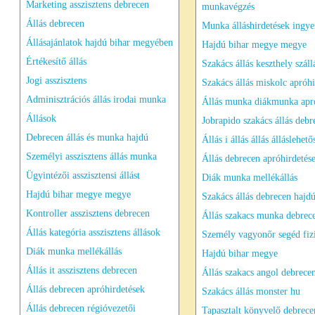
Marketing asszisztens debrecen
munkavégzés
Állás debrecen
Munka álláshirdetések ingye
Állásajánlatok hajdú bihar megyében
Hajdú bihar megye megye
Értékesítő állás
Szakács állás keszthely száll
Jogi asszisztens
Szakács állás miskolc apróhi
Adminisztrációs állás irodai munka
Állás munka diákmunka apró
Állások
Jobrapido szakács állás debr
Debrecen állás és munka hajdú
Állás i állás állás álláslehet
Személyi asszisztens állás munka
Állás debrecen apróhirdetés
Ügyintézői asszisztensi állást
Diák munka mellékállás
Hajdú bihar megye megye
Szakács állás debrecen hajdú
Kontroller asszisztens debrecen
Állás szakacs munka debrec
Állás kategória asszisztens állások
Személy vagyonőr segéd fiz
Diák munka mellékállás
Hajdú bihar megye
Állás it asszisztens debrecen
Állás szakacs angol debrece
Állás debrecen apróhirdetések
Szakács állás monster hu
Állás debrecen régióvezetői
Tapasztalt könyvelő debrece