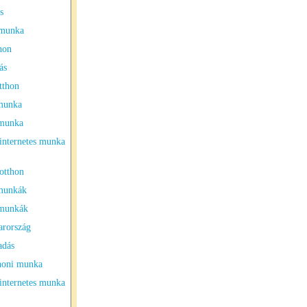
s
vmunka
hon
ás
tthon
 munka
 munka
internetes munka
otthon
 munkák
 munkák
arország
adás
thoni munka
internetes munka