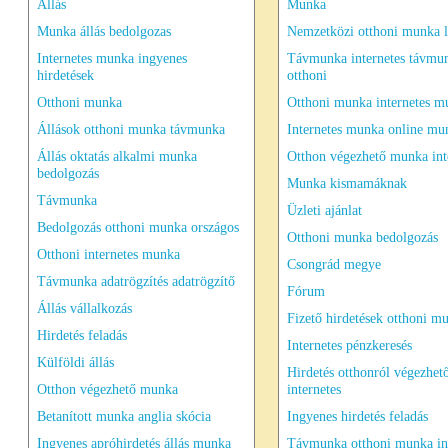
Állás
Munka
Munka állás bedolgozas
Nemzetközi otthoni munka l
Internetes munka ingyenes
Távmunka internetes távmu
hirdetések
otthoni
Otthoni munka
Otthoni munka internetes m
Állások otthoni munka távmunka
Internetes munka online mu
Állás oktatás alkalmi munka
Otthon végezhető munka int
bedolgozás
Munka kismamáknak
Távmunka
Üzleti ajánlat
Bedolgozás otthoni munka országos
Otthoni munka bedolgozás
Otthoni internetes munka
Csongrád megye
Távmunka adatrögzítés adatrögzítő
Fórum
Állás vállalkozás
Fizető hirdetések otthoni m
Hirdetés feladás
Internetes pénzkeresés
Külföldi állás
Hirdetés otthonról végezhet
Otthon végezhető munka
internetes
Betanított munka anglia skócia
Ingyenes hirdetés feladás
Ingyenes apróhirdetés állás munka
Távmunka otthoni munka int