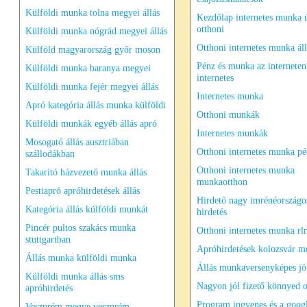
Külföldi munka tolna megyei állás
Kezdőlap internetes munka 
otthoni
Külföldi munka nógrád megyei állás
Otthoni internetes munka ál
Külföld magyarország győr moson
Pénz és munka az interneten
Külföldi munka baranya megyei
internetes
Külföldi munka fejér megyei állás
Internetes munka
Apró kategória állás munka külföldi
Otthoni munkák
Külföldi munkák egyéb állás apró
Internetes munkák
Mosogató állás ausztriában
Otthoni internetes munka pé
szállodákban
Otthoni internetes munka
Takarító házvezető munka állás
munkaotthon
Pestiapró apróhirdetések állás
Hirdető nagy imrénéországo
Kategória állás külföldi munkát
hirdetés
Pincér pultos szakács munka
Otthoni internetes munka r
stuttgartban
Apróhirdetések kolozsvár m
Állás munka külföldi munka
Állás munkaversenyképes j
Külföldi munka állás sms
Nagyon jól fizető könnyed o
apróhirdetés
Program ingyenes és a googl
Veszprém megye veszprém