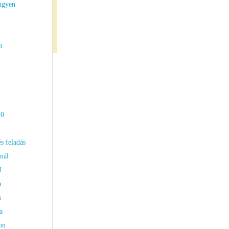
ngyen
n
10
és feladás
nál
d
a
s
a
on