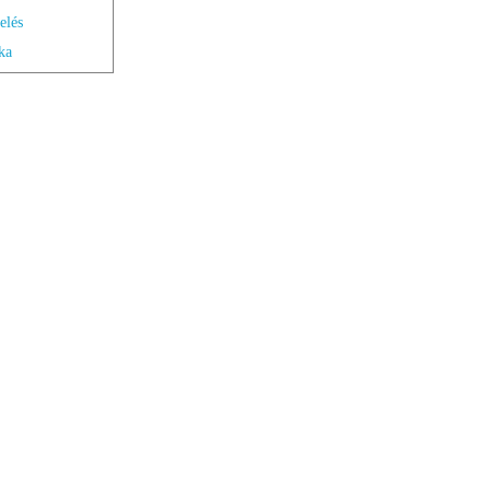
elés
ka