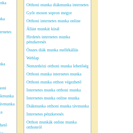
unka
Otthoni munka diákmunka internetes
Győr moson sopron megye
nka
Otthoni internetes munka online
Állást munkát kínál
ernetes
Hirdetés internetes munka
pénzkeresés
Összes diák munka mellékállás
Weblap
nka
Nemzetközi otthoni munka lehetőség
Otthoni munka internetes munka
Otthoni munka otthon végezhető
honi
Internetes munka otthoni munka
zakmunka
Internetes munka online munka
távmunka
Diákmunka otthoni munka távmunka
ka
Internetes pénzkeresés
Otthon munkák online munka
hető
otthonról