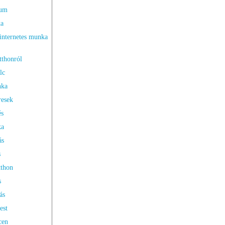
rum
ka
internetes munka
tthonról
lc
nka
resek
és
ka
ás
s
thon
s
ás
est
cen