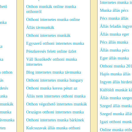
Internetes munka i
hető
Otthon munkák online munka
Munka állás pécs
otthonról
Pécs munka állás
Otthoni internetes munka online
unka
Állás feladás ingye
Állás távmunkák
Állás munka eger
Otthoni internetes munkák
Pécs állás munka
Egyszerű otthoni internetes munka
ka
Állás munka pécs
Pénzkeresés felett online üzlet
Eger állás munka
ka
Váll lkozókedv otthoni munka
internetes
Otthoni munka 20
 otthon
Blog internetes munka távmunka
Hajós munka állás
ás
Otthoni internetes munka hungary
Ingyen állás hirdet
detés
Otthoni munka keress pénzt az
Külföldi munkát kí
munka
Állás nem internetes otthoni munka
Állás munka szege
s munkák
Otthon végezhető internetes munkák
Szeged állás munk
s munka
Országos otthoni internetes munka
Szeged munka állá
távmunka
Otthoni internetes munka bárkinek
Igazi otthoni munk
eten
Kulcsszavak állás munka otthoni
Online munka otth