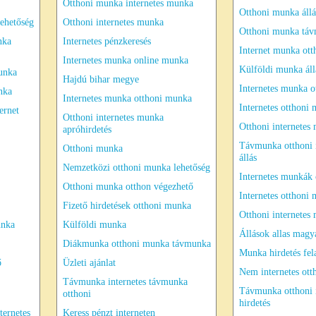
Otthoni munka internetes munka
Otthoni munka állá
ehetőség
Otthoni internetes munka
Otthoni munka tá
nka
Internetes pénzkeresés
Internet munka ott
Internetes munka online munka
Külföldi munka áll
unka
Hajdú bihar megye
Internetes munka o
nka
Internetes munka otthoni munka
Internetes otthoni
ernet
Otthoni internetes munka
Otthoni internetes
apróhirdetés
Távmunka otthoni 
Otthoni munka
állás
Nemzetközi otthoni munka lehetőség
Internetes munkák 
Otthoni munka otthon végezhető
Internetes otthoni
Fizető hirdetések otthoni munka
Otthoni internetes
unka
Külföldi munka
Állások allas magy
Diákmunka otthoni munka távmunka
Munka hirdetés fel
ő
Üzleti ajánlat
Nem internetes ot
Távmunka internetes távmunka
Távmunka otthoni 
otthoni
hirdetés
ernetes
Keress pénzt interneten