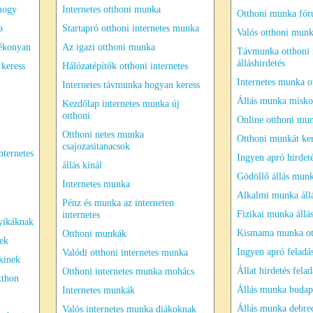
mogy
Internetes otthoni munka
Otthoni munka fó
a
Startapró otthoni internetes munka
Valós otthoni mun
tékonyan
Az igazi otthoni munka
Távmunka otthoni 
álláshirdetés
 keress
Hálózatépítők otthoni internetes
Internetes munka o
Internetes távmunka hogyan keress
Állás munka misko
Kezdőlap internetes munka új
otthoni
Online otthoni mu
Otthoni netes munka
Otthoni munkát ke
csajozasitanacsok
ternetes
Ingyen apró hirdet
állás kínál
Gödöllő állás mun
Internetes munka
Alkalmi munka áll
Pénz és munka az interneten
Fizikai munka állá
internetes
yikáknak
Kismama munka ot
Otthoni munkák
gek
Ingyen apró feladá
Valódi otthoni internetes munka
kinek
Állat hirdetés felad
Otthoni internetes munka mohács
tthon
Állás munka budap
Internetes munkák
Állás munka debre
Valós internetes munka diákoknak