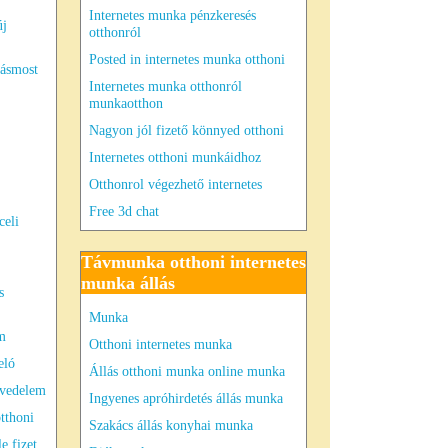
Internetes munka pénzkeresés
új
otthonról
Posted in internetes munka otthoni
lásmost
Internetes munka otthonról
munkaotthon
Nagyon jól fizető könnyed otthoni
Internetes otthoni munkáidhoz
Otthonrol végezhető internetes
Free 3d chat
celi
Távmunka otthoni internetes
munka állás
s
Munka
lm
Otthoni internetes munka
eló
Állás otthoni munka online munka
övedelem
Ingyenes apróhirdetés állás munka
tthoni
Szakács állás konyhai munka
e fizet