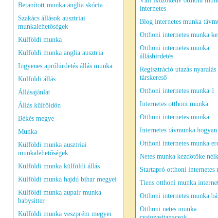
Váll lkozókedv otthoni mun
Betanított munka anglia skócia
internetes
Szakács állások ausztriai
Blog internetes munka táv
munkalehetőségek
Otthoni internetes munka k
Külföldi munka
Otthoni internetes munka
Külföldi munka anglia ausztria
álláshirdetés
Ingyenes apróhirdetés állás munka
Regisztráció utazás nyaralás
társkereső
Külföldi állás
Otthoni internetes munka 1
Állásajánlat
Internetes otthoni munka
Állás külföldön
Otthoni internetes munka
Békés megye
Internetes távmunka hogyan
Munka
Otthoni internetes munka er
Külföldi munka ausztriai
munkalehetőségek
Netes munka kezdőtőke nélk
Külföldi munka külföldi állás
Startapró otthoni internete
Külföldi munka hajdú bihar megyei
Tiens otthoni munka interne
Külföldi munka aupair munka
Otthoni internetes munka b
babysitter
Otthoni netes munka
Külföldi munka veszprém megyei
csajozasitanacsok