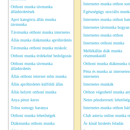
Internetes munka otthon so
Otthoni munka távmunka
álláshirdetések
Egészségügy szociális munk
Apró kategória állás munka
Internetes munka otthon ha
távmunka
Internetes távmunka hogyan
Távmunka otthoni munka internetes
Internetes munka otthon
Állás munka diákmunka apróhirdetés
Internetes otthoni munka
Távmunka otthoni munka miskolc
Mellékállás diák munka
Otthoni munka érdekelné bedolgozás
részmunkaidő
Otthoni munka távmunka
Otthoni munka diákmunka in
álláshirdetés
Pénz és munka az interneten
Állás otthoni internet mlm munka
internetes
Állás apróhirdetés külföldi állás
Internetes munkák
Állás helyett otthoni munka
Otthon végezhető munka an
Anya pénzt keres
Netes pénzkereseti lehetősé
Tolna somogy baranya
Internetes munka otthon bár
Otthoni munka lehetőségek
Club asteria online munka o
Diákmunka otthoni munka
Ár kínál hirdetés feladás