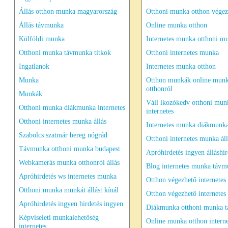
Állás otthon munka magyarország
Otthoni munka otthon végez
Állás távmunka
Online munka otthon
Külföldi munka
Internetes munka otthoni m
Otthoni munka távmunka titkok
Otthoni internetes munka
Ingatlanok
Internetes munka otthon
Munka
Otthon munkák online mun
otthonról
Munkák
Váll lkozókedv otthoni mun
Otthoni munka diákmunka internetes
internetes
Otthoni internetes munka állás
Internetes munka diákmunka
Szabolcs szatmár bereg nógrád
Otthoni internetes munka áll
Távmunka otthoni munka budapest
Apróhirdetés ingyen álláshir
Webkamerás munka otthonról állás
Blog internetes munka táv
Apróhirdetés ws internetes munka
Otthon végezhető internete
Otthoni munka munkát állást kínál
Otthon végezhető internete
Apróhirdetés ingyen hirdetés ingyen
Diákmunka otthoni munka 
Képviseleti munkalehetőség
Online munka otthon intern
internetes