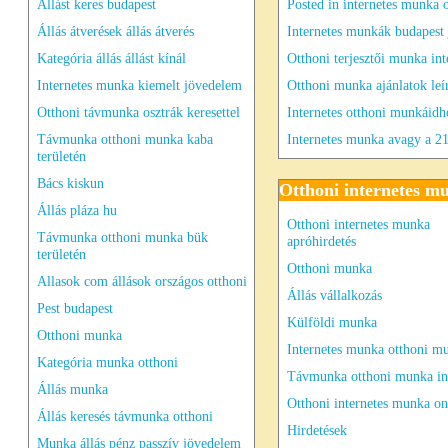
Állást keres budapest
Posted in internetes munka 
Állás átverések állás átverés
Internetes munkák budapest 
Kategória állás állást kínál
Otthoni terjesztői munka int
Internetes munka kiemelt jövedelem
Otthoni munka ajánlatok leí
Otthoni távmunka osztrák keresettel
Internetes otthoni munkáidh
Távmunka otthoni munka kaba
Internetes munka avagy a 21
területén
Bács kiskun
Otthoni internetes m
Állás pláza hu
Otthoni internetes munka
Távmunka otthoni munka bük
apróhirdetés
területén
Otthoni munka
Allasok com állások országos otthoni
Állás vállalkozás
Pest budapest
Külföldi munka
Otthoni munka
Internetes munka otthoni m
Kategória munka otthoni
Távmunka otthoni munka int
Állás munka
Otthoni internetes munka on
Állás keresés távmunka otthoni
Hirdetések
Munka állás pénz passzív jövedelem