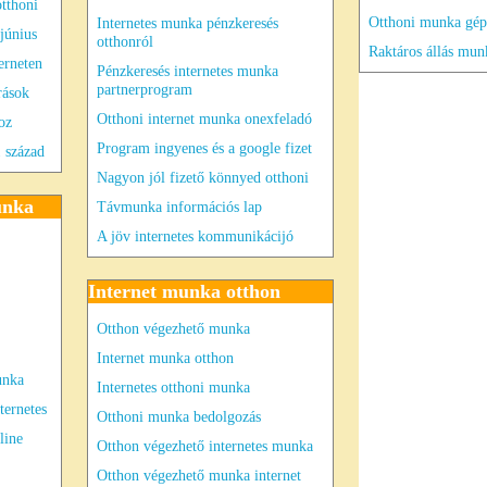
otthoni
Otthoni munka gép
Internetes munka pénzkeresés
június
otthonról
Raktáros állás mun
erneten
Pénzkeresés internetes munka
partnerprogram
rások
Otthoni internet munka onexfeladó
oz
Program ingyenes és a google fizet
 század
Nagyon jól fizető könnyed otthoni
unka
Távmunka információs lap
A jöv internetes kommunikácijó
Internet munka otthon
Otthon végezhető munka
Internet munka otthon
unka
Internetes otthoni munka
ernetes
Otthoni munka bedolgozás
line
Otthon végezhető internetes munka
Otthon végezhető munka internet