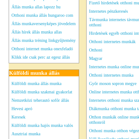
Fizető hirdetések otthoni m
Állás munka allas lapozz hu
Internetes pénzkeresés
Otthoni munka állás hungaroo com
Távmunka internetes távmu
Állás munkaversenyképes jövedelem
otthoni
Állás hírek állás munka allas
Hirdetések egyéb otthoni int
Állás munka tréning linkgyűjtemény
Otthoni internetes munkák
Otthoni internet munka onexfeladó
Otthoni
Klikk ide csak perc az egesz állás
Magyar
Internetes munka online mu
Külföldi munka állás
Otthoni internetes munka
Külföldi munka állás munka
Győr moson sopron megye
Külföldi munka szakmai gyakorlat
Online internetes munka ott
Nemzetközi teherautó sofőr állás
Internetes otthoni munka s
Hevesi apró
Diákmunka otthoni munka 
Keresek
Otthon munkák online mun
otthonról
Külföldi munka hajós munka valós
Otthoni munka otthon végez
Ausztriai munka