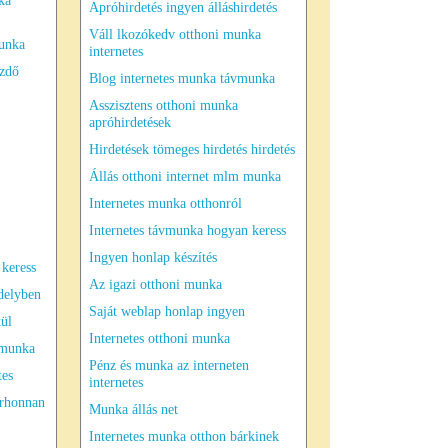
ka
Apróhirdetés ingyen álláshirdetés
Váll lkozókedv otthoni munka
munka
internetes
ezdő
Blog internetes munka távmunka
Asszisztens otthoni munka
apróhirdetések
Hirdetések tömeges hirdetés hirdetés
Állás otthoni internet mlm munka
Internetes munka otthonról
Internetes távmunka hogyan keress
Ingyen honlap készítés
 keress
Az igazi otthoni munka
delyben
Saját weblap honlap ingyen
ül
Internetes otthoni munka
s munka
Pénz és munka az interneten
tes
internetes
árhonnan
Munka állás net
Internetes munka otthon bárkinek