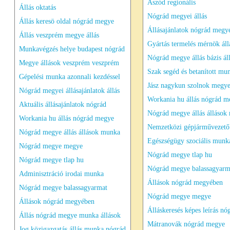
Aszód regionális
Állás oktatás
Nógrád megyei állás
Állás keresö oldal nógrád megye
Állásajánlatok nógrád megy
Állás veszprém megye állás
Gyártás termelés mérnök áll
Munkavégzés helye budapest nógrád
Nógrád megye állás bázis áll
Megye állások veszprém veszprém
Szak segéd és betanított mu
Gépelési munka azonnali kezdéssel
Jász nagykun szolnok megy
Nógrád megyei állásajánlatok állás
Workania hu állás nógrád m
Aktuális állásajánlatok nógrád
Nógrád megye állás állások
Workania hu állás nógrád megye
Nemzetközi gépjárművezető 
Nógrád megye állás állások munka
Egészségügy szociális munk
Nógrád megye megye
Nógrád megye tlap hu
Nógrád megye tlap hu
Nógrád megye balassagyarm
Adminisztráció irodai munka
Állások nógrád megyében
Nógrád megye balassagyarmat
Nógrád megye megye
Állások nógrád megyében
Álláskeresés képes leírás nó
Állás nógrád megye munka állások
Mátranovák nógrád megye
Jog közigazgatás állás munka nógrád