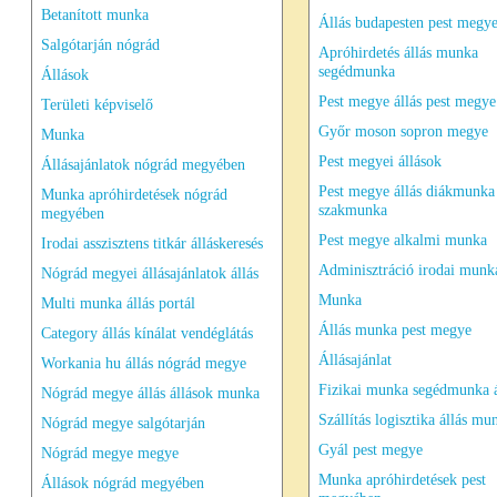
Betanított munka
Állás budapesten pest megye
Salgótarján nógrád
Apróhirdetés állás munka
segédmunka
Állások
Pest megye állás pest megye
Területi képviselő
Győr moson sopron megye
Munka
Pest megyei állások
Állásajánlatok nógrád megyében
Pest megye állás diákmunka
Munka apróhirdetések nógrád
szakmunka
megyében
Pest megye alkalmi munka
Irodai asszisztens titkár álláskeresés
Adminisztráció irodai munka
Nógrád megyei állásajánlatok állás
Munka
Multi munka állás portál
Állás munka pest megye
Category állás kínálat vendéglátás
Állásajánlat
Workania hu állás nógrád megye
Fizikai munka segédmunka á
Nógrád megye állás állások munka
Szállítás logisztika állás mu
Nógrád megye salgótarján
Gyál pest megye
Nógrád megye megye
Munka apróhirdetések pest
Állások nógrád megyében