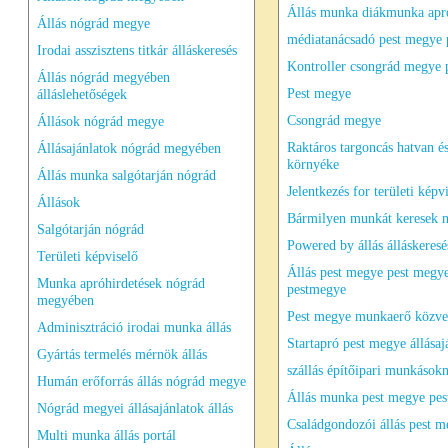
Állás munka diákmunka apró
Állás nógrád megye
médiatanácsadó pest megye 
Irodai asszisztens titkár álláskeresés
Kontroller csongrád megye 
Állás nógrád megyében
Pest megye
álláslehetőségek
Csongrád megye
Állások nógrád megye
Raktáros targoncás hatvan é
Állásajánlatok nógrád megyében
környéke
Állás munka salgótarján nógrád
Jelentkezés for területi képv
Állások
Bármilyen munkát keresek 
Salgótarján nógrád
Powered by állás álláskeresé
Területi képviselő
Állás pest megye pest megy
Munka apróhirdetések nógrád
pestmegye
megyében
Pest megye munkaerő közve
Adminisztráció irodai munka állás
Startapró pest megye állásaj
Gyártás termelés mérnök állás
szállás építőipari munkások
Humán erőforrás állás nógrád megye
Állás munka pest megye pe
Nógrád megyei állásajánlatok állás
Családgondozói állás pest 
Multi munka állás portál