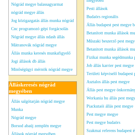
megyében
Nógrád megye balassagyarmat
Pesti állások
nógrád megye állás
Budaörs regionális
Jog közigazgatás állás munka nógrád
Állás budapest pest megye b
Cnc programozó gépi forgácsolás
Betanított munka állások m
Nógrád megye állás ndash állás
Műszaki beszerző pest megye
Mátranovák nógrád megye
Betanitott munka állások m
Állás munka keresés munkafigyelő
Fizikai munka segédmunka 
Jogi állások db állás
Job állás karrier pest megye 
Minőségügyi mérnök nógrád megye
Területi képviselő budapest 
Asztalos állás pest megye
Álláskeresés nógrád
Állás pest megye önkormán
megyében
Workania hu állás pest meg
Állás salgótarján nógrád megye
Piackutaói állás pest megye
Munka
Pest megye megye
Nógrád megye
Pest megye budaörs
Borsod abaúj zemplén megye
Szakmai referens budapest é
Állások nógrád megyében