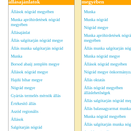
állásajánlatok
megyében
Állások nógrád megyében
Munka
Munka apróhirdetések nógrád
Munka nógrád
megyében
Nógrád megye
Állásajánlat
Munka apróhirdetések nógr
Állás salgótarján nógrád megye
megyében
Állás munka salgótarján nógrád
Állás munka salgótarján nó
Munka
Munka nógrád megye
Borsod abaúj zemplén megye
Állások nógrád megyében
Állások nógrád megye
Nógrád megye önkormányza
Hajdú bihar megye
Állás oktatás
Nógrád megye
Állás nógrád megyében
álláslehetőségek
Gyártás termelés mérnök állás
Állás salgótarján nógrád me
Értékesítő állás
Állás balassagyarmat munka
Aszód regionális
Munka nógrád megyében
Állások
Állás salgótarján munka nó
Salgótarján nógrád