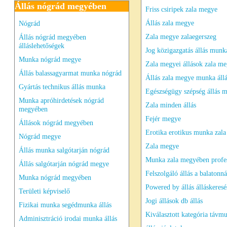
Állás nógrád megyében
Friss csiripek zala megye
Állás zala megye
Nógrád
Zala megye zalaegerszeg
Állás nógrád megyében
álláslehetőségek
Jog közigazgatás állás munk
Munka nógrád megye
Zala megyei állások zala m
Állás balassagyarmat munka nógrád
Állás zala megye munka áll
Gyártás technikus állás munka
Egészségügy szépség állás 
Munka apróhirdetések nógrád
Zala minden állás
megyében
Fejér megye
Állások nógrád megyében
Erotika erotikus munka zal
Nógrád megye
Zala megye
Állás munka salgótarján nógrád
Munka zala megyében profe
Állás salgótarján nógrád megye
Felszolgáló állás a balatonná
Munka nógrád megyében
Powered by állás álláskeresé
Területi képviselő
Jogi állások db állás
Fizikai munka segédmunka állás
Kiválasztott kategória távm
Adminisztráció irodai munka állás