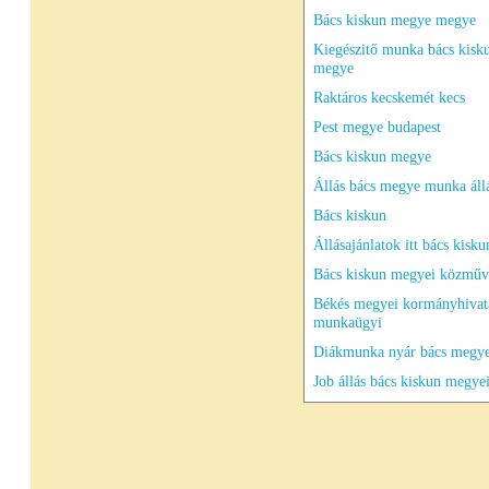
Bács kiskun megye megye
Kiegészitő munka bács kisk
megye
Raktáros kecskemét kecs
Pest megye budapest
Bács kiskun megye
Állás bács megye munka áll
Bács kiskun
Állásajánlatok itt bács kisku
Bács kiskun megyei közműv
Békés megyei kormányhivat
munkaügyi
Diákmunka nyár bács megye
Job állás bács kiskun megye