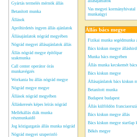
állásajánlatok
Gyártás termelés mérnök állás
Vas megyei kormányhivatal
Betanított munka
munkaügyi
Állások
Apróhirdetés ingyen állás ajánlatok
Állás bács megye
Állásajánlatok nógrád megyében
Fizikai munka segédmunka á
Nógrád megyei állásajánlatok állás
Bács kiskun megye álláshird
Állás nógrád megye építőipar
Munka bács megyében
szakmunka
Állás munka kecskemét bács
Call center operátor órás
munkavégzés
Bács kiskun megye
Workania hu állás nógrád megye
Állásajánlatok bács kiskun
Nógrád megye megye
Betanított munka
Állások nógrád megyében
Budapest budapest
Álláskeresés képes leírás nógrád
Állás külföldön franciaorszá
Mellékállás diák munka
Bács kiskun megye állás
részmunkaidő
Bács kiskun megye startlap 
Jog közigazgatás állás munka nógrád
Békés megye
Nógrád megyei szuperinfó