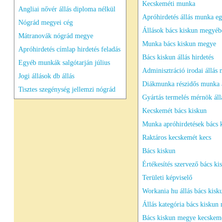
Kecskeméti munka
Angliai nővér állás diploma nélkül
Apróhirdetés állás munka e
Nógrád megyei cég
Állások bács kiskun megyéb
Mátranovák nógrád megye
Munka bács kiskun megye
Apróhirdetés címlap hirdetés feladás
Bács kiskun állás hirdetés
Egyéb munkák salgótarján július
Adminisztráció irodai állás
Jogi állások db állás
Diákmunka részidős munka 
Tisztes szegénység jellemzi nógrád
Gyártás termelés mérnök áll
Kecskemét bács kiskun
Munka apróhirdetések bács 
Raktáros kecskemét kecs
Bács kiskun
Értékesítés szervező bács ki
Területi képviselő
Workania hu állás bács kisk
Állás kategória bács kiskun
Bács kiskun megye kecskem