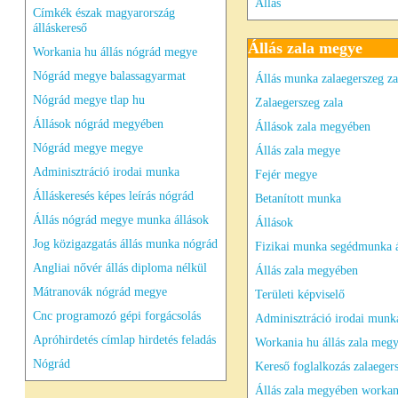
Állás
Címkék észak magyarország
álláskereső
Állás zala megye
Workania hu állás nógrád megye
Nógrád megye balassagyarmat
Állás munka zalaegerszeg za
Nógrád megye tlap hu
Zalaegerszeg zala
Állások nógrád megyében
Állások zala megyében
Nógrád megye megye
Állás zala megye
Adminisztráció irodai munka
Fejér megye
Álláskeresés képes leírás nógrád
Betanított munka
Állás nógrád megye munka állások
Állások
Jog közigazgatás állás munka nógrád
Fizikai munka segédmunka á
Angliai nővér állás diploma nélkül
Állás zala megyében
Mátranovák nógrád megye
Területi képviselő
Cnc programozó gépi forgácsolás
Adminisztráció irodai munka
Apróhirdetés címlap hirdetés feladás
Workania hu állás zala meg
Nógrád
Kereső foglalkozás zalaeger
Állás zala megyében workan