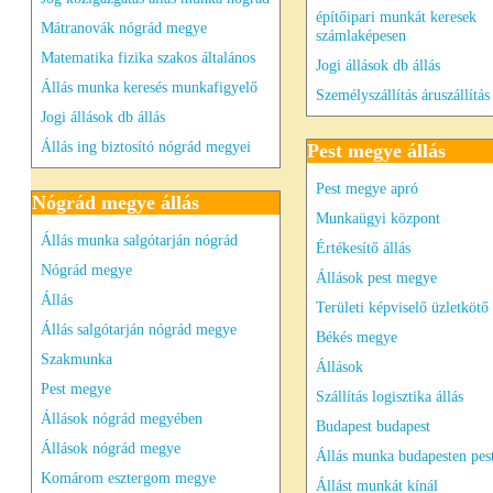
építőipari munkát keresek
Mátranovák nógrád megye
számlaképesen
Matematika fizika szakos általános
Jogi állások db állás
Állás munka keresés munkafigyelő
Személyszállítás áruszállítás
Jogi állások db állás
Állás ing biztosító nógrád megyei
Pest megye állás
Pest megye apró
Nógrád megye állás
Munkaügyi központ
Állás munka salgótarján nógrád
Értékesítő állás
Nógrád megye
Állások pest megye
Állás
Területi képviselő üzletkötő
Állás salgótarján nógrád megye
Békés megye
Szakmunka
Állások
Pest megye
Szállítás logisztika állás
Állások nógrád megyében
Budapest budapest
Állások nógrád megye
Állás munka budapesten pes
Komárom esztergom megye
Állást munkát kínál