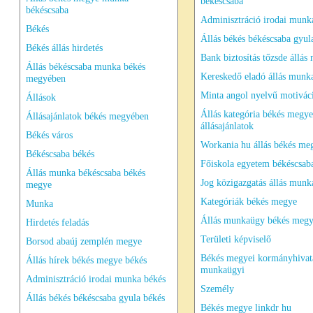
békéscsaba
békéscsaba
Adminisztráció irodai munk
Békés
Állás békés békéscsaba gyul
Békés állás hirdetés
Bank biztosítás tőzsde állás
Állás békéscsaba munka békés
Kereskedő eladó állás munk
megyében
Minta angol nyelvű motivác
Állások
Állás kategória békés megye
Állásajánlatok békés megyében
állásajánlatok
Békés város
Workania hu állás békés me
Békéscsaba békés
Főiskola egyetem békéscsab
Állás munka békéscsaba békés
Jog közigazgatás állás munk
megye
Kategóriák békés megye
Munka
Állás munkaügy békés megy
Hirdetés feladás
Területi képviselő
Borsod abaúj zemplén megye
Békés megyei kormányhivat
Állás hírek békés megye békés
munkaügyi
Adminisztráció irodai munka békés
Személy
Állás békés békéscsaba gyula békés
Békés megye linkdr hu