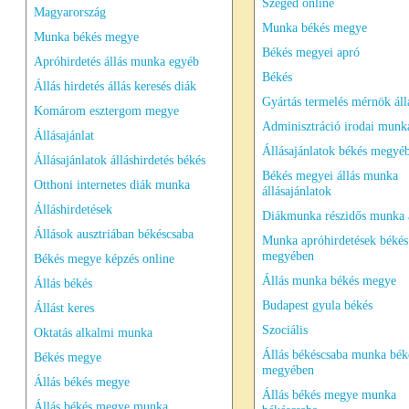
Szeged online
Magyarország
Munka békés megye
Munka békés megye
Békés megyei apró
Apróhirdetés állás munka egyéb
Békés
Állás hirdetés állás keresés diák
Gyártás termelés mérnök áll
Komárom esztergom megye
Adminisztráció irodai munka
Állásajánlat
Állásajánlatok békés megyé
Állásajánlatok álláshirdetés békés
Békés megyei állás munka
Otthoni internetes diák munka
állásajánlatok
Álláshirdetések
Diákmunka részidős munka 
Állások ausztriában békéscsaba
Munka apróhirdetések békés
megyében
Békés megye képzés online
Állás munka békés megye
Állás békés
Budapest gyula békés
Állást keres
Szociális
Oktatás alkalmi munka
Állás békéscsaba munka bék
Békés megye
megyében
Állás békés megye
Állás békés megye munka
Állás békés megye munka