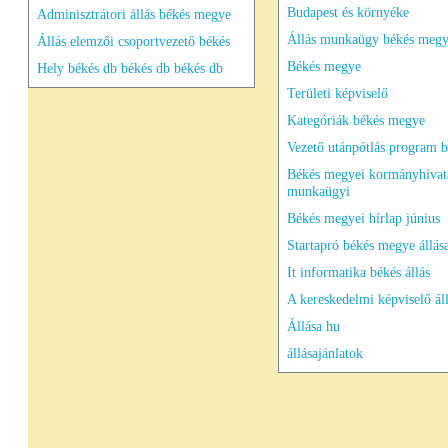
Budapest és környéke
Adminisztrátori állás békés megye
Állás munkaügy békés megy
Állás elemzői csoportvezető békés
Békés megye
Hely békés db békés db békés db
Területi képviselő
Kategóriák békés megye
Vezető utánpótlás program 
Békés megyei kormányhivat
munkaügyi
Békés megyei hírlap június
Startapró békés megye állása
It informatika békés állás
A kereskedelmi képviselő ál
Állása hu
állásajánlatok