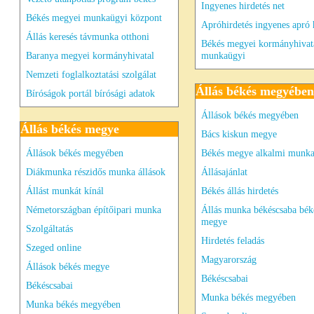
Ingyenes hirdetés net
Békés megyei munkaügyi központ
Apróhirdetés ingyenes apró 
Állás keresés távmunka otthoni
Békés megyei kormányhivat
Baranya megyei kormányhivatal
munkaügyi
Nemzeti foglalkoztatási szolgálat
Állás békés megyében
Bíróságok portál bírósági adatok
Állások békés megyében
Állás békés megye
Bács kiskun megye
Állások békés megyében
Békés megye alkalmi munk
Diákmunka részidős munka állások
Állásajánlat
Állást munkát kínál
Békés állás hirdetés
Németországban építőipari munka
Állás munka békéscsaba bék
megye
Szolgáltatás
Hirdetés feladás
Szeged online
Magyarország
Állások békés megye
Békéscsabai
Békéscsabai
Munka békés megyében
Munka békés megyében