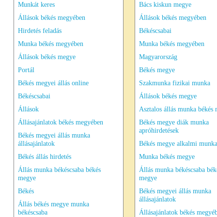
Munkát keres
Bács kiskun megye
Állások békés megyében
Állások békés megyében
Hirdetés feladás
Békéscsabai
Munka békés megyében
Munka békés megyében
Állások békés megye
Magyarország
Portál
Békés megye
Békés megyei állás online
Szakmunka fizikai munka
Békéscsabai
Állások békés megye
Állások
Asztalos állás munka békés
Állásajánlatok békés megyében
Békés megye diák munka
apróhirdetések
Békés megyei állás munka
állásajánlatok
Békés megye alkalmi munk
Békés állás hirdetés
Munka békés megye
Állás munka békéscsaba békés
Állás munka békéscsaba bék
megye
megye
Békés
Békés megyei állás munka
állásajánlatok
Állás békés megye munka
békéscsaba
Állásajánlatok békés megyé