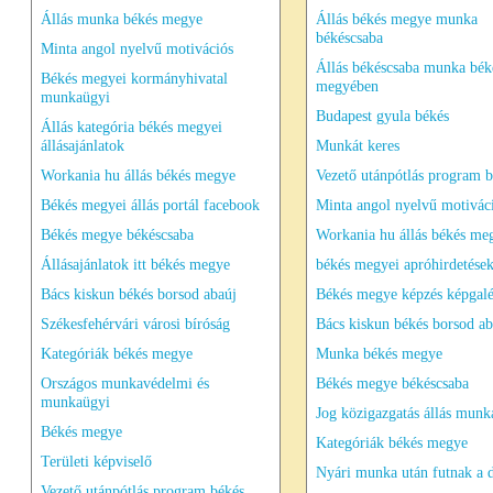
Állás munka békés megye
Állás békés megye munka
békéscsaba
Minta angol nyelvű motivációs
Állás békéscsaba munka bék
Békés megyei kormányhivatal
megyében
munkaügyi
Budapest gyula békés
Állás kategória békés megyei
állásajánlatok
Munkát keres
Workania hu állás békés megye
Vezető utánpótlás program 
Békés megyei állás portál facebook
Minta angol nyelvű motivác
Békés megye békéscsaba
Workania hu állás békés me
Állásajánlatok itt békés megye
békés megyei apróhirdetése
Bács kiskun békés borsod abaúj
Békés megye képzés képgalé
Székesfehérvári városi bíróság
Bács kiskun békés borsod ab
Kategóriák békés megye
Munka békés megye
Országos munkavédelmi és
Békés megye békéscsaba
munkaügyi
Jog közigazgatás állás munk
Békés megye
Kategóriák békés megye
Területi képviselő
Nyári munka után futnak a 
Vezető utánpótlás program békés