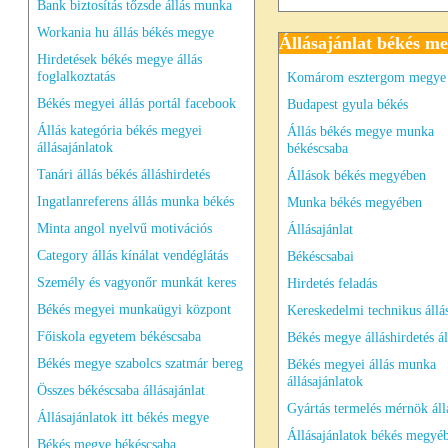
Bank biztosítás tőzsde állás munka
Workania hu állás békés megye
Állásajánlat békés m
Hirdetések békés megye állás
foglalkoztatás
Komárom esztergom megye
Békés megyei állás portál facebook
Budapest gyula békés
Állás kategória békés megyei
Állás békés megye munka
állásajánlatok
békéscsaba
Tanári állás békés álláshirdetés
Állások békés megyében
Ingatlanreferens állás munka békés
Munka békés megyében
Minta angol nyelvű motivációs
Állásajánlat
Category állás kínálat vendéglátás
Békéscsabai
Személy és vagyonőr munkát keres
Hirdetés feladás
Békés megyei munkaügyi központ
Kereskedelmi technikus állá
Főiskola egyetem békéscsaba
Békés megye álláshirdetés ál
Békés megye szabolcs szatmár bereg
Békés megyei állás munka
állásajánlatok
Összes békéscsaba állásajánlat
Gyártás termelés mérnök áll
Állásajánlatok itt békés megye
Állásajánlatok békés megyé
Békés megye békéscsaba