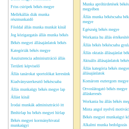
Munka apróhirdetések békés
Friss csiripek békés megye
megyében
Mellékállás diák munka
Állás munka békéscsaba bék
részmunkaidő
megye
Főoldal állás munka munkát kínál
Egészség békés megye
Jog közigazgatás állás munka békés
Workania hu állás értékesíté
Békés megyei állásajánlatok békés
Állás békés békéscsaba gyul
Kategóriák békés megye
Állás oktatás állásajánlat bé
Asszisztencia adminisztráció állás
Aktuális állásajánlatok béké
Területi képviselő
Állás kategória békés megye
állásajánlatok
Állás tanárokat sportolókat keresünk
Komárom esztergom megye 
Kiadványszerkesztő békéscsaba
Orvoslátogató békés megye
Állás munkaügy békés megye lap
álláskeresés
Állást kínál
Workania hu állás békés me
Irodai munkák adminisztráció itt
Minta angol nyelvű motivác
Bmhirlap hu békés megyei hírlap
Békés megyei munkaügyi k
Békés megyei kormányhivatal
Alkalmi munka bedolgozás
munkaügyi