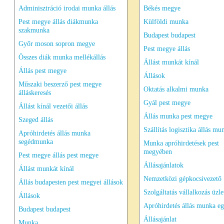
Adminisztráció irodai munka állás
Békés megye
Pest megye állás diákmunka
Külföldi munka
szakmunka
Budapest budapest
Győr moson sopron megye
Pest megye állás
Összes diák munka mellékállás
Állást munkát kínál
Állás pest megye
Állások
Műszaki beszerző pest megye
Oktatás alkalmi munka
álláskeresés
Gyál pest megye
Állást kínál vezetői állás
Állás munka pest megye
Szeged állás
Szállítás logisztika állás mu
Apróhirdetés állás munka
segédmunka
Munka apróhirdetések pest
megyében
Pest megye állás pest megye
Állásajánlatok
Állást munkát kínál
Nemzetközi gépkocsivezető
Állás budapesten pest megyei állások
Szolgáltatás vállalkozás üzle
Állások
Apróhirdetés állás munka e
Budapest budapest
Állásajánlat
Munka