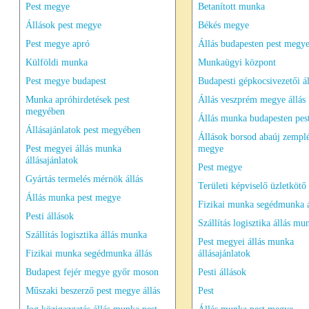
Pest megye
Betanított munka
Állások pest megye
Békés megye
Pest megye apró
Állás budapesten pest megye
Külföldi munka
Munkaügyi központ
Pest megye budapest
Budapesti gépkocsivezetői ál
Munka apróhirdetések pest
Állás veszprém megye állás
megyében
Állás munka budapesten pes
Állásajánlatok pest megyében
Állások borsod abaúj zempl
Pest megyei állás munka
megye
állásajánlatok
Pest megye
Gyártás termelés mérnök állás
Területi képviselő üzletkötő
Állás munka pest megye
Fizikai munka segédmunka á
Pesti állások
Szállítás logisztika állás mu
Szállítás logisztika állás munka
Pest megyei állás munka
Fizikai munka segédmunka állás
állásajánlatok
Budapest fejér megye győr moson
Pesti állások
Műszaki beszerző pest megye állás
Pest