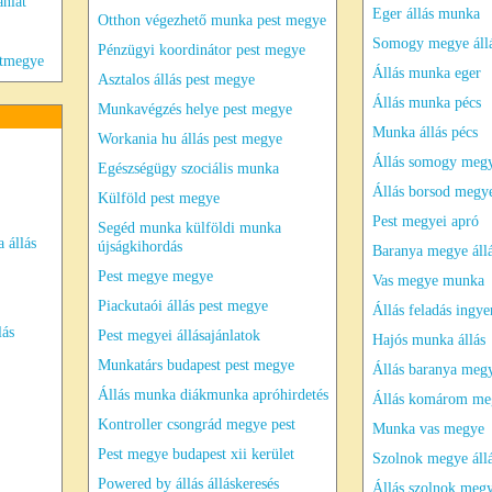
ánlat
Eger állás munka
Otthon végezhető munka pest megye
Somogy megye áll
Pénzügyi koordinátor pest megye
stmegye
Állás munka eger
Asztalos állás pest megye
Állás munka pécs
Munkavégzés helye pest megye
Munka állás pécs
Workania hu állás pest megye
Állás somogy meg
Egészségügy szociális munka
Állás borsod megy
Külföld pest megye
Pest megyei apró
Segéd munka külföldi munka
 állás
újságkihordás
Baranya megye áll
Pest megye megye
Vas megye munka
Piackutaói állás pest megye
Állás feladás ingye
lás
Pest megyei állásajánlatok
Hajós munka állás
Munkatárs budapest pest megye
Állás baranya meg
Állás munka diákmunka apróhirdetés
Állás komárom me
Kontroller csongrád megye pest
Munka vas megye
Pest megye budapest xii kerület
Szolnok megye áll
Powered by állás álláskeresés
Állás szolnok meg