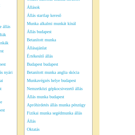
t
Állások
Állás startlap kereső
Munka alkalmi munkát kínál
 állás
Állás budapest
diák
Betanított munka
unkák
Állásajánlat
st
Értékesítő állás
pest
Budapest budapest
s nyári
Betanított munka anglia skócia
ai
Munkavégzés helye budapest
t
Nemzetközi gépkocsivezető állás
Állás munka budapest
ye
Apróhirdetés állás munka pénzügy
est
Fizikai munka segédmunka állás
Állás
Oktatás