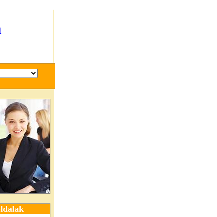
n
ldalak