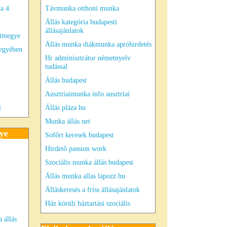
da 4
Távmunka otthoni munka
Állás kategória budapesti
állásajánlatok
stmegye
Állás munka diákmunka apróhirdetés
megyében
Hr adminisztrátor németnyelv
tudással
Állás budapest
Ausztriaimunka info ausztriai
l
Állás pláza hu
Munka állás net
ye
Sofőrt keresek budapest
Hirdető passion work
Szociális munka állás budapest
Állás munka allas lapozz hu
Álláskeresés a friss állásajánlatok
Ház körüli háztartási szociális
 állás