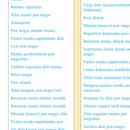
Fürge diák iskolaszövetkeze
Budaörs regionális
diákmunka
Állás munka pest megye
Pesti állások
Állásajánlat
Műszaki beszerző pest megye
Pest megye alkalmi munka
Nagykőrös diákmunka pest 
Fizikai munka segédmunka állás
Betanított munka állások m
Gyál pest megye
Szakmunka fizikai munka pe
Munka apróhirdetések pest
megye
megyében
Fizikai munka segédmunka 
Szállítás logisztika állás munka
Címke diákmunka mellékállá
Békés megye
Állást kínál szakmunka fizik
Pesti állások
Budapest asztalos munka pes
Állás budapest pest megye bács
asztalosok
Betanított munka állások munkák
Workania hu állás pest meg
Betanitott munka állások munkák
Alkalmi munkát kínál budap
Műszaki beszerző pest megye állás
Állás nagykáta munka pest
megyében
Fizikai munka segédmunka pest
Asztalos állás pest megye
Job állás karrier pest megye állás