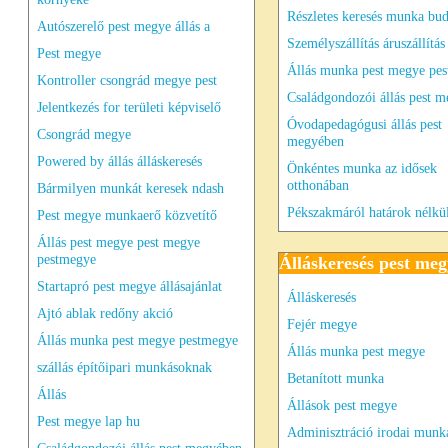
Részletes keresés munka bu
Autószerelő pest megye állás a
Személyszállítás áruszállítás
Pest megye
Állás munka pest megye pe
Kontroller csongrád megye pest
Családgondozói állás pest 
Jelentkezés for területi képviselő
Óvodapedagógusi állás pest
Csongrád megye
megyében
Powered by állás álláskeresés
Önkéntes munka az idősek
otthonában
Bármilyen munkát keresek ndash
Pékszakmáról határok nélkü
Pest megye munkaerő közvetítő
Állás pest megye pest megye
pestmegye
Álláskeresés pest meg
Startapró pest megye állásajánlat
Álláskeresés
Ajtó ablak redőny akció
Fejér megye
Állás munka pest megye pestmegye
Állás munka pest megye
szállás építőipari munkásoknak
Betanított munka
Állás
Állások pest megye
Pest megye lap hu
Adminisztráció irodai munka