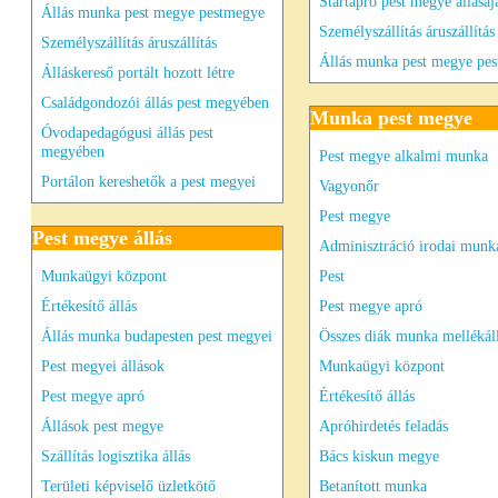
Startapró pest megye állásaj
Állás munka pest megye pestmegye
Személyszállítás áruszállítás
Személyszállítás áruszállítás
Állás munka pest megye pe
Álláskereső portált hozott létre
Családgondozói állás pest megyében
Munka pest megye
Óvodapedagógusi állás pest
megyében
Pest megye alkalmi munka
Portálon kereshetők a pest megyei
Vagyonőr
Pest megye
Pest megye állás
Adminisztráció irodai munka
Munkaügyi központ
Pest
Értékesítő állás
Pest megye apró
Állás munka budapesten pest megyei
Összes diák munka mellékál
Pest megyei állások
Munkaügyi központ
Pest megye apró
Értékesítő állás
Állások pest megye
Apróhirdetés feladás
Szállítás logisztika állás
Bács kiskun megye
Területi képviselő üzletkötő
Betanított munka