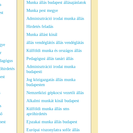
Munka állás budapest állásajánlatok
a
Munka pest megye
st
Adminisztráció irodai munka állás
Hirdetés feladás
Munka állást kínál
állás vendéglátós állás vendéglátás
gye
Külföldi munka és országos állás
r
Pedagógusi állás tanári állás
dagógus
Adminisztráció irodai munka
hirdetés
budapesti
est
Jog közigazgatás állás munka
budapesten
s
Nemzetközi gépkocsi vezetői állás
Alkalmi munkát kínál budapest
s
Külföldi munka állás sms
ső
apróhirdetés
pest
Ejszakai munka állás budapest
Európai viszonylatra sofőr állás