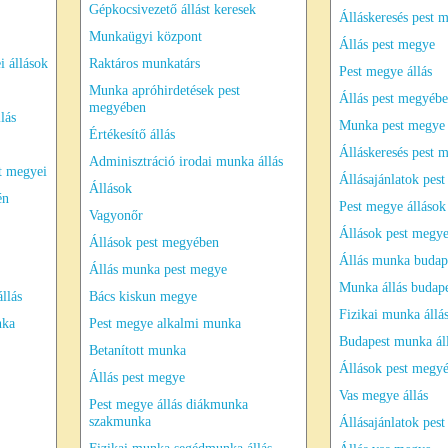
Gépkocsivezető állást keresek
Álláskeresés pest 
Munkaügyi központ
Állás pest megye
i állások
Raktáros munkatárs
Pest megye állás
Munka apróhirdetések pest
Állás pest megyéb
megyében
lás
Munka pest megye
Értékesítő állás
Álláskeresés pest 
Adminisztráció irodai munka állás
t megyei
Állásajánlatok pes
Állások
én
Pest megye állások
Vagyonőr
Állások pest megy
Állások pest megyében
Állás munka budap
Állás munka pest megye
Munka állás budape
llás
Bács kiskun megye
Fizikai munka állá
nka
Pest megye alkalmi munka
Budapest munka ál
Betanított munka
Állások pest megy
Állás pest megye
Vas megye állás
Pest megye állás diákmunka
szakmunka
Állásajánlatok pes