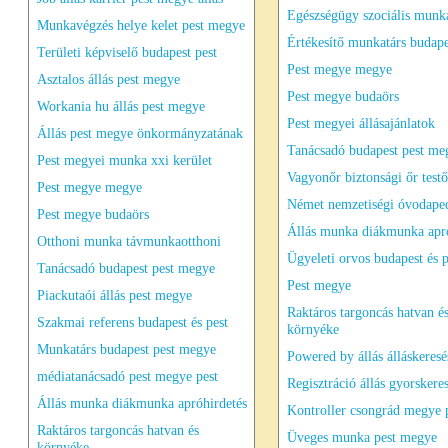
Egészségügy szociális munk
Munkavégzés helye kelet pest megye
Értékesítő munkatárs budape
Területi képviselő budapest pest
Pest megye megye
Asztalos állás pest megye
Pest megye budaörs
Workania hu állás pest megye
Pest megyei állásajánlatok
Állás pest megye önkormányzatának
Tanácsadó budapest pest me
Pest megyei munka xxi kerület
Vagyonőr biztonsági őr testő
Pest megye megye
Német nemzetiségi óvodape
Pest megye budaörs
Állás munka diákmunka apró
Otthoni munka távmunkaotthoni
Ügyeleti orvos budapest és p
Tanácsadó budapest pest megye
Pest megye
Piackutaói állás pest megye
Raktáros targoncás hatvan é
Szakmai referens budapest és pest
környéke
Munkatárs budapest pest megye
Powered by állás álláskeresé
médiatanácsadó pest megye pest
Regisztráció állás gyorskere
Állás munka diákmunka apróhirdetés
Kontroller csongrád megye 
Raktáros targoncás hatvan és
Üveges munka pest megye
környéke