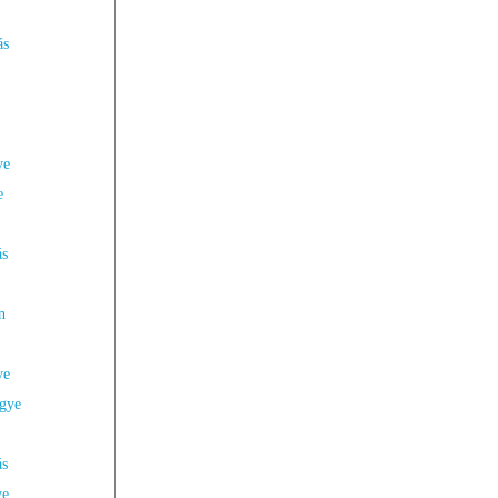
ás
ye
e
ás
n
ye
gye
ás
ye