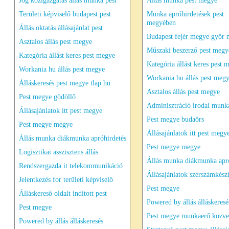
Jog közigazgatás állás munka pest
Állás munka pest megye
Területi képviselő budapest pest
Munka apróhirdetések pest
megyében
Állás oktatás állásajánlat pest
Budapest fejér megye győr
Asztalos állás pest megye
Műszaki beszerző pest megye
Kategória állást keres pest megye
Kategória állást keres pest 
Workania hu állás pest megye
Workania hu állás pest meg
Álláskeresés pest megye tlap hu
Asztalos állás pest megye
Pest megye gödöllő
Adminisztráció irodai munk
Állásajánlatok itt pest megye
Pest megye budaörs
Pest megye megye
Állásajánlatok itt pest megy
Állás munka diákmunka apróhirdetés
Pest megye megye
Logisztikai asszisztens állás
Állás munka diákmunka apró
Rendszergazda it telekommunikáció
Állásajánlatok szerszámkész
Jelentkezés for területi képviselő
Pest megye
Álláskereső oldalt indított pest
Powered by állás álláskeresé
Pest megye
Pest megye munkaerő közve
Powered by állás álláskeresés