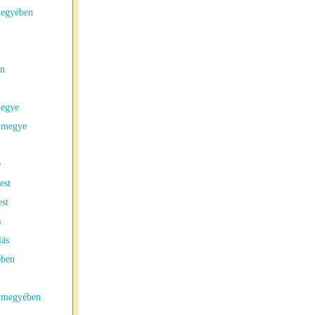
megyében
en
megye
t megye
e
est
st
s
lás
ében
t megyében