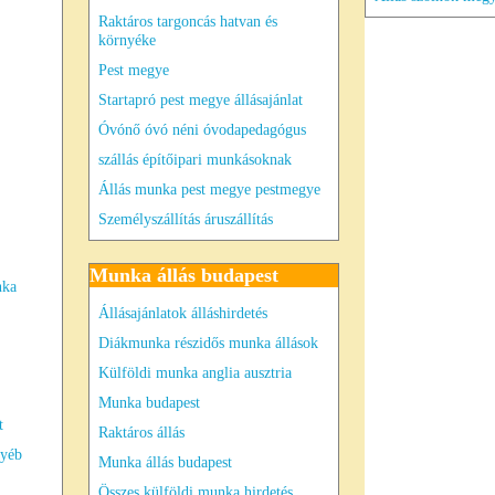
Raktáros targoncás hatvan és
környéke
Pest megye
Startapró pest megye állásajánlat
Óvónő óvó néni óvodapedagógus
szállás építőipari munkásoknak
Állás munka pest megye pestmegye
Személyszállítás áruszállítás
Munka állás budapest
nka
Állásajánlatok álláshirdetés
Diákmunka részidős munka állások
Külföldi munka anglia ausztria
Munka budapest
t
Raktáros állás
gyéb
Munka állás budapest
Összes külföldi munka hirdetés