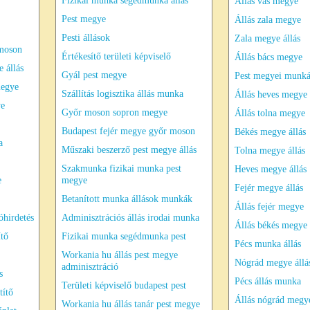
Fizikai munka segédmunka állás
Állás vas megye
Pest megye
Állás zala megye
Pesti állások
Zala megye állás
 moson
Értékesítő területi képviselő
Állás bács megye
 állás
Gyál pest megye
Pest megyei munk
megye
Szállítás logisztika állás munka
Állás heves megye
ye
Győr moson sopron megye
Állás tolna megye
Budapest fejér megye győr moson
Békés megye állás
a
Műszaki beszerző pest megye állás
Tolna megye állás
Szakmunka fizikai munka pest
Heves megye állás
e
megye
Fejér megye állás
Betanított munka állások munkák
Állás fejér megye
hirdetés
Adminisztrációs állás irodai munka
Állás békés megye
ítő
Fizikai munka segédmunka pest
Pécs munka állás
Workania hu állás pest megye
Nógrád megye állá
adminisztráció
s
Pécs állás munka
Területi képviselő budapest pest
títő
Állás nógrád megy
Workania hu állás tanár pest megye