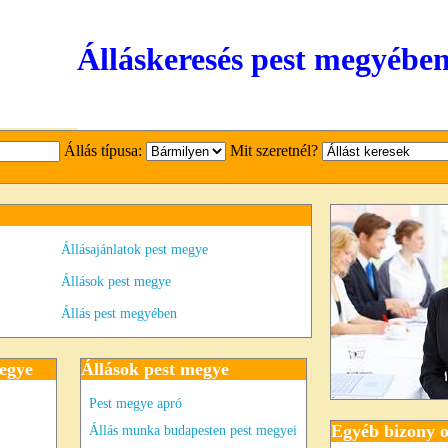
Álláskeresés pest megyébe
Állás típusa:
Mit szeretnél?
Állásajánlatok pest megye
Állások pest megye
Állás pest megyében
megye
Állások pest megye
Pest megye apró
Egyéb bizony o
Állás munka budapesten pest megyei