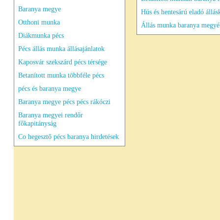
Baranya megye
Hús és hentesárú eladó állás
Otthoni munka
Állás munka baranya megyé
Diákmunka pécs
Pécs állás munka állásajánlatok
Kaposvár szekszárd pécs térsége
Betanított munka többféle pécs
pécs és baranya megye
Baranya megye pécs pécs rákóczi
Baranya megyei rendőr
főkapitányság
Co hegesztő pécs baranya hirdetések