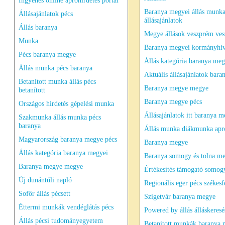
Ingyenes online apróhirdetés portál
Baranya megyei állás munk
Állásajánlatok pécs
állásajánlatok
Állás baranya
Megye állások veszprém ve
Munka
Baranya megyei kormányhiv
Pécs baranya megye
Állás kategória baranya meg
Állás munka pécs baranya
Aktuális állásajánlatok bara
Betanított munka állás pécs
Baranya megye megye
betanított
Baranya megye pécs
Országos hirdetés gépelési munka
Állásajánlatok itt baranya 
Szakmunka állás munka pécs
baranya
Állás munka diákmunka apró
Magyarország baranya megye pécs
Baranya megye
Állás kategória baranya megyei
Baranya somogy és tolna m
Baranya megye megye
Értékesítés támogató somog
Új dunántúli napló
Regionális eger pécs székesf
Sofőr állás pécsett
Szigetvár baranya megye
Éttermi munkák vendéglátás pécs
Powered by állás álláskeresé
Állás pécsi tudományegyetem
Betanitott munkák baranya