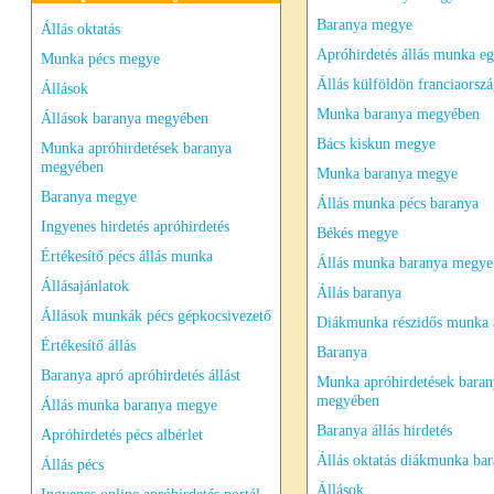
Baranya megye
Állás oktatás
Apróhirdetés állás munka e
Munka pécs megye
Állás külföldön franciaorszá
Állások
Munka baranya megyében
Állások baranya megyében
Bács kiskun megye
Munka apróhirdetések baranya
megyében
Munka baranya megye
Baranya megye
Állás munka pécs baranya
Ingyenes hirdetés apróhirdetés
Békés megye
Értékesítő pécs állás munka
Állás munka baranya megye
Állásajánlatok
Állás baranya
Állások munkák pécs gépkocsivezető
Diákmunka részidős munka 
Értékesítő állás
Baranya
Baranya apró apróhirdetés állást
Munka apróhirdetések baran
megyében
Állás munka baranya megye
Baranya állás hirdetés
Apróhirdetés pécs albérlet
Állás oktatás diákmunka ba
Állás pécs
Állások