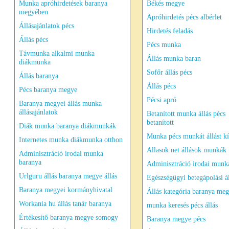
Munka apróhirdetések baranya
Békés megye
megyében
Apróhirdetés pécs albérlet
Állásajánlatok pécs
Hirdetés feladás
Állás pécs
Pécs munka
Távmunka alkalmi munka
Állás munka baran
diákmunka
Sofőr állás pécs
Állás baranya
Állás pécs
Pécs baranya megye
Pécsi apró
Baranya megyei állás munka
állásajánlatok
Betanított munka állás pécs
betanított
Diák munka baranya diákmunkák
Munka pécs munkát állást kí
Internetes munka diákmunka otthon
Allasok net állások munkák 
Adminisztráció irodai munka
baranya
Adminisztráció irodai munk
Urlguru állás baranya megye állás
Egészségügyi betegápolási ál
Baranya megyei kormányhivatal
Állás kategória baranya meg
Workania hu állás tanár baranya
munka keresés pécs állás
Értékesítő baranya megye somogy
Baranya megye pécs