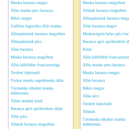
Munka baranya megye
Munka baranya megyében
Állás munka pécs baranya
Állások baranya megyében
Békés megye
Állásajánlatok baranya meg
Szállítás logisztika állás munka
Állás baranya megye
Állásajánlatok baranya megyében
Munkavégzés helye pécs ba
Állásajánlatok pécs
Baranya apró apróhirdetés ál
Állás baranya
Kínál
Munka baranya megyében
Állás külföldön franciaorszá
Állás külföldön franciaországi
Állás munka pécs baranya
Területi képviselő
Munka baranya megye
Fizikai munka segédmunka állás
Állás baranya
Távmunka alkalmi munka
Békés megye
diákmunka
Állás pécs
Állást munkát kínál
Területi képviselő
Baranya apró apróhirdetés állást
Állások
Állás pécs
Távmunka alkalmi munka
Állások baranya megyében
diákmunka