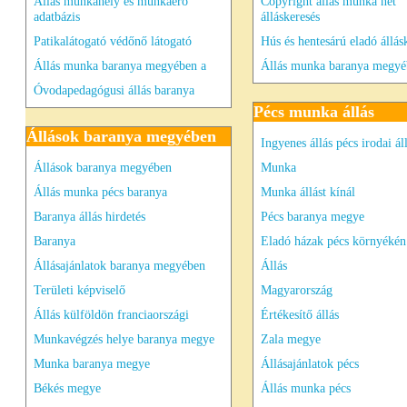
Állás munkahely és munkaerő
Copyright állás munka net
adatbázis
álláskeresés
Patikalátogató védőnő látogató
Hús és hentesárú eladó állás
Állás munka baranya megyében a
Állás munka baranya megyé
Óvodapedagógusi állás baranya
Pécs munka állás
Állások baranya megyében
Ingyenes állás pécs irodai ál
Állások baranya megyében
Munka
Állás munka pécs baranya
Munka állást kínál
Baranya állás hirdetés
Pécs baranya megye
Baranya
Eladó házak pécs környékén
Állásajánlatok baranya megyében
Állás
Területi képviselő
Magyarország
Állás külföldön franciaországi
Értékesítő állás
Munkavégzés helye baranya megye
Zala megye
Munka baranya megye
Állásajánlatok pécs
Békés megye
Állás munka pécs