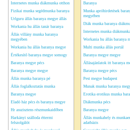
Internetes munka diákmunka otthon
Baranya
Fizikai munka segédmunka baranya
Munka apróhirdetések baran
megyében
Urlguru állás baranya megye állás
Diák munka baranya diákm
Workania hu állás tanár baranya
Internetes munka diákmunka
Állás villány munka baranya
megyében
Workania hu állás baranya 
Workania hu állás baranya megye
Multi munka állás portál
Értékesítő baranya megye somogy
Baranya megye megye
Baranya megye pécs
Állásajánlatok itt baranya 
Baranya megye megye
Baranya megye pécs
Állás munka baranya pé
Pest megye budapest
Állás foglalkoztatás munka
Munak munka baranya meg
Baranya megye
Erotika erotikus munka bar
Eladó ház pécs és baranya megye
Diákmunka pécs
Hr asszisztens részmunkaidőben
Baranya megye
Harkányi szálloda éttermi
Állás munkahely és munkae
felszolgálót
adatbázis