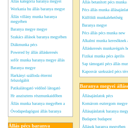
Állás kategória baranya megyei
Állás betanított pécs munka 
Workania hu állás baranya megye
Pécs állás munka állásajánla
Állás villány munka baranya
Külföldi munkalehetőség
megyében
Baranya megye
Baranya megye megye
Pécs állás pécs munka new
Szakács állások baranya megyében
Alkalmi munka keresőknek 
Diákmunka pécs
Álláskeresés munkavégzés h
Powered by állás álláskeresés
Fizikai munka pécs április
sofőr munka baranya megye állás
Sap támogató pécs állás mu
Baranya megye
Kaposvár szekszárd pécs tér
Harkányi szálloda éttermi
felszolgálót
Baranya megyei állás
Patikalátogató védőnő látogató
Hr asszisztens részmunkaidőben
Állásajánlatok pécs
Állás munka baranya megyében a
Komárom esztergom megye
Óvodapedagógusi állás baranya
Állásajánlatok baranya meg
Budapest budapest
Állás pécs baranya
Állások baranya megyében